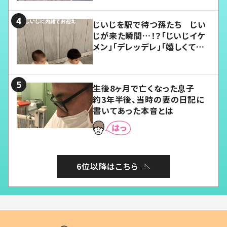
じいじを駅で待つ孫たち じい
じが来た瞬間…！？「じいじイケ
メン」「デレッデレ」「嬉しくて可
愛くてたまらない」「幸せになれ
る」
生後8ヶ月で亡くなった息子
約3年半後、当時の妻の日記に
書いてあった本音とは
6位以降はこちら