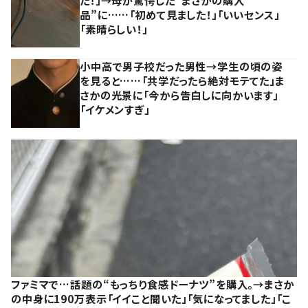
た！」→母が驚愕した“まさかの購入
品”に……「初めて見ました！」「いいセンス」
「素晴らしい！」
小中高で男子校だった男性→学生の頃の姿
を見ると……「共学だったら絶対モテてた」ま
さかの光景に「今から告白しに向かいます」
「イケメンすぎ」
ファミマで…話題の“もっちり食感ドーナツ”を購入。→まさか
の中身に190万表示「イイこと聞いた」「気になってました」「こ