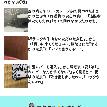
れかなり好き」
雪の残る冬の日、ガレージ前で見つけたまさ
かの生き物→保護後の現在の姿に…「過酷な
状況でしたね」「寒くて動けなかったのかも」
A5ランクの牛肉をいただいた女性。しかし
→「貰いに来てください、、」投稿された“まさ
かの光景”に「マジで言うてる…？」
布団カバーを購入。しかし帰宅後→高1娘「こ
のカバーなんか怖くない？」よく見ると…”衝
撃の光景”に「吹き出しましたww」「ロックや
んwww」