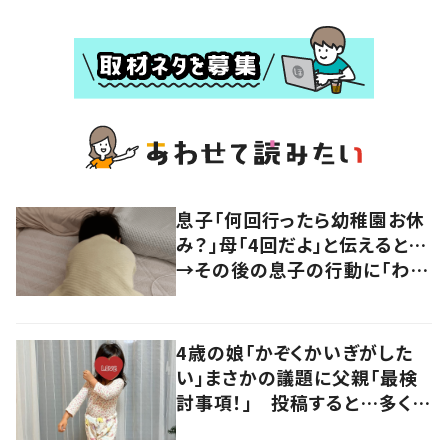
息子「何回行ったら幼稚園お休
み？」母「4回だよ」と伝えると…
→その後の息子の行動に「わか
るよその気持ち」「うちの子も！」
の声
4歳の娘「かぞくかいぎがした
い」まさかの議題に父親「最検
討事項！」 投稿すると…多くの
意見が寄せられる！