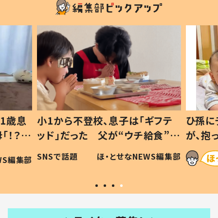
ギフテ
ひ孫にデレデレな80歳じいじ
給食”を
が、抱っこすると…ひ孫の反応に
和の親
「涙が出ました」「可愛くて仕方な
WS編集部
ほ・とせなNEWS編集部
い」