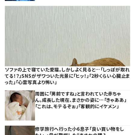
ソファの上で寝ていた愛猫。しかしよく見ると…「しっぽが取れ
てる！？」SNSがザワついた光景に「ヒッ！」「2秒くらい心臓止ま
った」「心霊写真より怖い」
周囲に「男前ですね」と言われていた赤ちゃ
ん。成長した現在、まさかの姿に…「きゃああ」
「これは、モテるぞぉ」「客観的にイケメン」
修学旅行へ行った小6息子「良い買い物をし