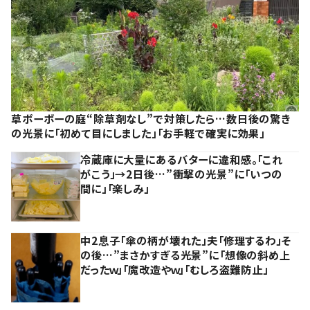
草ボーボーの庭“除草剤なし”で対策したら…数日後の驚き
の光景に「初めて目にしました」「お手軽で確実に効果」
冷蔵庫に大量にあるバターに違和感。「これ
がこう」→2日後…”衝撃の光景”に「いつの
間に」「楽しみ」
中2息子「傘の柄が壊れた」夫「修理するわ」そ
の後…”まさかすぎる光景”に「想像の斜め上
だったｗ」「魔改造やｗ」「むしろ盗難防止」