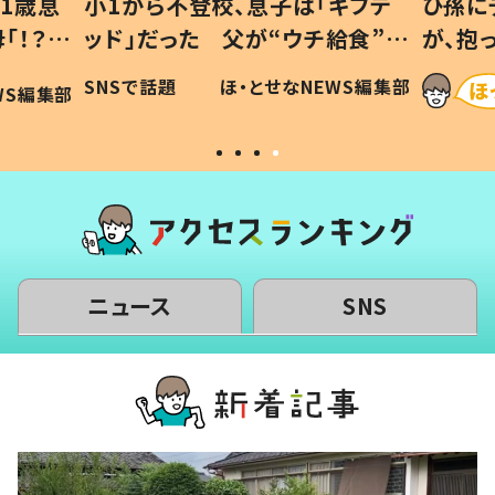
ギフテ
ひ孫にデレデレな80歳じいじ
給食”を
が、抱っこすると…ひ孫の反応に
和の親
「涙が出ました」「可愛くて仕方な
WS編集部
ほ・とせなNEWS編集部
い」
ニュース
SNS