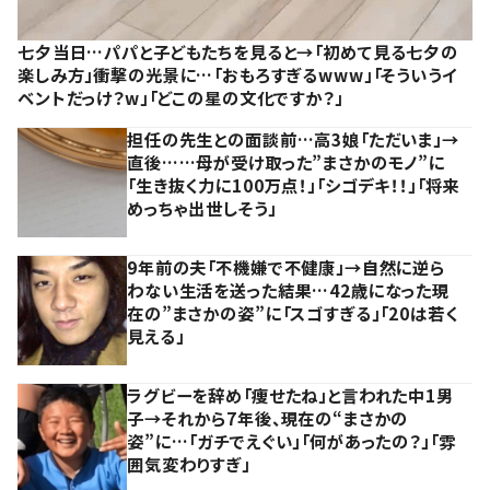
七夕当日…パパと子どもたちを見ると→「初めて見る七夕の
楽しみ方」衝撃の光景に…「おもろすぎるwww」「そういうイ
ベントだっけ？w」「どこの星の文化ですか？」
担任の先生との面談前…高3娘「ただいま」→
直後……母が受け取った”まさかのモノ”に
「生き抜く力に100万点！」「シゴデキ！！」「将来
めっちゃ出世しそう」
9年前の夫「不機嫌で不健康」→自然に逆ら
わない生活を送った結果…42歳になった現
在の”まさかの姿”に「スゴすぎる」「20は若く
見える」
ラグビーを辞め「痩せたね」と言われた中1男
子→それから7年後、現在の“まさかの
姿”に…「ガチでえぐい」「何があったの？」「雰
囲気変わりすぎ」