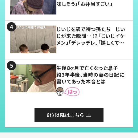
味しそう」「お弁当すごい」
じいじを駅で待つ孫たち じい
じが来た瞬間…！？「じいじイケ
メン」「デレッデレ」「嬉しくて可
愛くてたまらない」「幸せになれ
る」
生後8ヶ月で亡くなった息子
約3年半後、当時の妻の日記に
書いてあった本音とは
6位以降はこちら