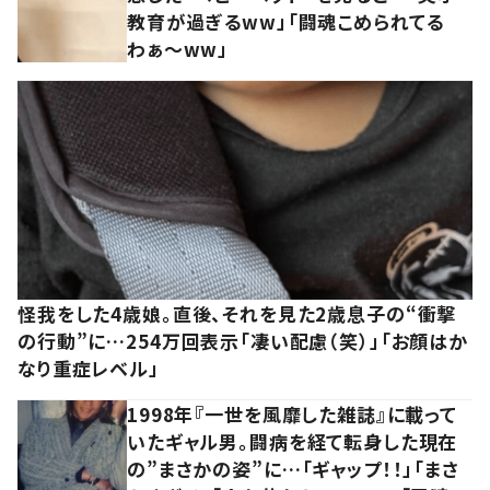
教育が過ぎるww」「闘魂こめられてる
わぁ～ww」
怪我をした4歳娘。直後、それを見た2歳息子の“衝撃
の行動”に…254万回表示「凄い配慮（笑）」「お顔はか
なり重症レベル」
1998年『一世を風靡した雑誌』に載って
いたギャル男。闘病を経て転身した現在
の”まさかの姿”に…「ギャップ！！」「まさ