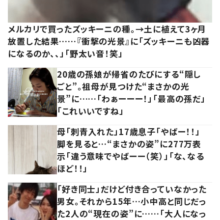
メルカリで買ったズッキーニの種。→土に植えて3ヶ月
放置した結果……『衝撃の光景』に「ズッキーニも凶器
になるのか、、」「野太い音！笑」
20歳の孫娘が帰省のたびにする“隠し
ごと”。祖母が見つけた“まさかの光
景”に……「わぁーーー！」「最高の孫だ」
「これいいですね」
母「刺青入れた」17歳息子「やばー！！」
脚を見ると…“まさかの姿”に277万表
示「違う意味でやばーー（笑）」「な、なる
ほど！！」
「好き同士」だけど付き合っていなかった
男女。それから15年…小中高と同じだっ
た2人の“現在の姿”に……「大人になっ