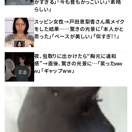
かすぎる」「今も昔もかっこいい」「素晴
らしい」
スッピン女性→戸田恵梨香さん風メイク
をした結果……驚きの光景に「本人かと
思った」「ベースが美しい」「似すぎ！！」
夜、虫取りに出かけたら“胸元に違和
感”→直後、驚きの光景に…「笑ったｗｗ
ｗ」「ギャップww」