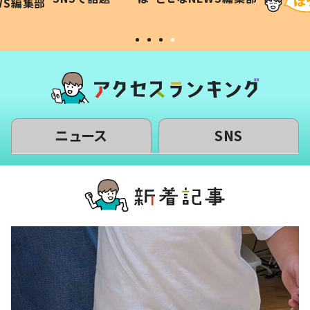
WS編集部
#令和の子
い」
ニュース
SNS