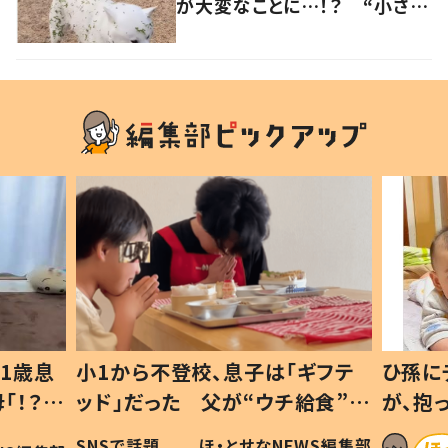
が大変なことに…！？ “小さい
秋を見つけた犬”が可愛い…！
1歳息
小1から不登校、息子は「ギフテ
ひ孫に
「！？」
ッド」だった 父が“ウチ給食”を
が、抱
に「可愛
作り続ける理由とは #令和の親
「涙が
SNSで話題
ほ・とせなNEWS編集部