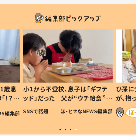
1歳息
小1から不登校、息子は「ギフテ
ひ孫に
「！？」
ッド」だった 父が“ウチ給食”を
が、抱
に「可愛
作り続ける理由とは #令和の親
「涙が
SNSで話題
ほ・とせなNEWS編集部
WS編集部
#令和の子
い」