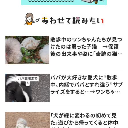
散歩中のワンちゃんたちが見つ
けたのは弱った子猫 →保護
後の出来事や姿に「奇跡の猫ち
ゃん」「強運の持ち主」の声
パパが大好きな愛犬に“散歩
中、内緒でパパとすれ違う”サプ
ライズをすると…→ワンちゃん
の反応に「可愛すぎる」「賢い
子」の声
「犬が緑に変わるの初めて見
た」遊びから帰ってくると体中