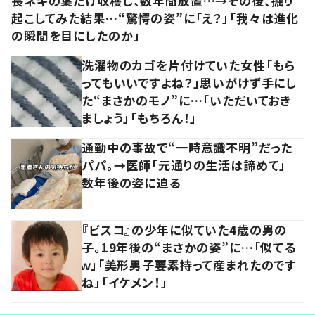
長ネギの葉だけ収穫し、数年間放置…→その後、掘り
起こしてみた結果…“驚愕の姿”に「え？」「我々は進化
の瞬間を目にしたのか」
洗濯物のカゴを片付けていた女性「もら
ってもいいですよね？」思いがけず手にし
た“まさかのモノ”に…「いただいておき
ましょう」「もちろん！」
通勤中の事故で“一時意識不明”だった
パパ。→医師「元通りの生活は諦めて」
数年後の姿に迫る
『ビスコ』の少年に似ていた4歳の男の
子。19年後の“まさかの姿”に…「似てる
ｗ」「美形男子要素持って産まれたのです
ね」「イケメン！」