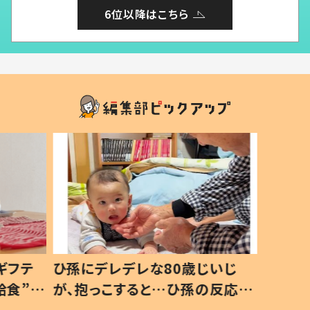
6位以降はこちら
ギフテ
ひ孫にデレデレな80歳じいじ
給食”を
が、抱っこすると…ひ孫の反応に
和の親
「涙が出ました」「可愛くて仕方な