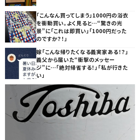
「こんなん買ってしまう」1000円の浴衣
を衝動買い。よく見ると…“驚きの光
景”に「これは即買い」「1000円だった
のですか？！」
嫁「こんな帰りたくなる義実家ある！？」
義父から届いた“衝撃のメッセー
ジ”に…「絶対帰省する！」「私が行きた
い」