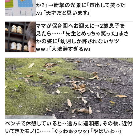
か？」→衝撃の光景に「声出して笑った
ｗ」「天才だと思います」
ママが保育園へお迎えに→2歳息子を
見たら……「先生とめっちゃ笑った」まさ
かの姿に「幼児しか許されないヤツ
ww」「大渋滞すぎるw」
ベンチで休憩していると…遠方に違和感。その後、近付
いてきたモノに……「ぐぅわぁッッッ」「やばいよ…」