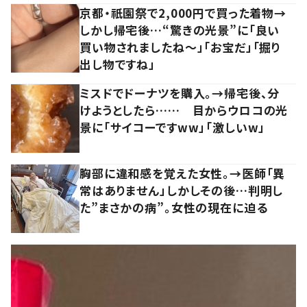
京都・祇園祭で2,000円で買った着物→
しかし帰宅後…“驚きの光景”に「良い
買い物されましたね～」「お宝だ」「掘り
出し物ですね」
ミスドでドーナツを購入。→帰宅後、分
けようとしたら…… 目からウロコの光
景に「サイコーですww」「激しいw」
胸部に違和感を覚えた女性。→医師「異
常はありません」しかしその後…判明し
た”まさかの病”。女性の現在に迫る