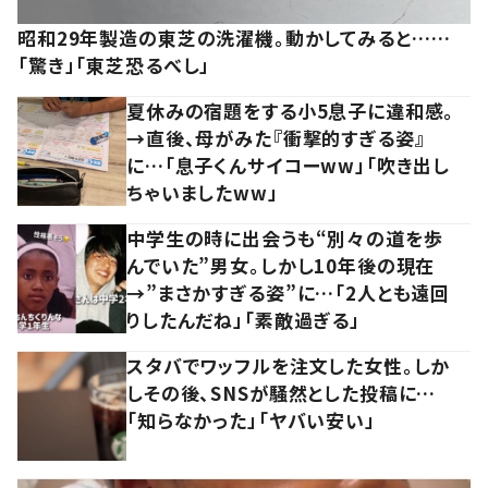
昭和29年製造の東芝の洗濯機。動かしてみると……
「驚き」「東芝恐るべし」
夏休みの宿題をする小5息子に違和感。
→直後、母がみた『衝撃的すぎる姿』
に…「息子くんサイコーww」「吹き出し
ちゃいましたww」
中学生の時に出会うも“別々の道を歩
んでいた”男女。しかし10年後の現在
→”まさかすぎる姿”に…「2人とも遠回
りしたんだね」「素敵過ぎる」
スタバでワッフルを注文した女性。しか
しその後、SNSが騒然とした投稿に…
「知らなかった」「ヤバい安い」