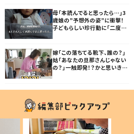
母「本読んでると思ったら…」3
歳娘の”予想外の姿”に衝撃！
子どもらしい珍行動に「二度見
しました」「何でこうなった」の
声
嫁「この落ちてる靴下、誰の？」
姑「あなたの旦那さんじゃない
の？」一触即発！？かと思いき
や…持ち主が判明し「声だして
大爆笑しちゃった」