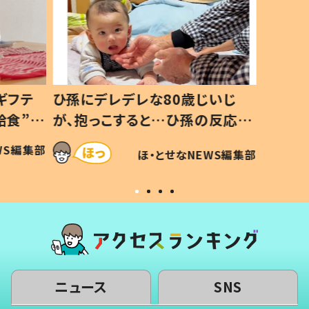
ギフテ
ひ孫にデレデレな80歳じいじ
給食”を
が、抱っこすると…ひ孫の反応に
和の親
「涙が出ました」「可愛くて仕方な
WS編集部
ほ・とせなNEWS編集部
い」
ニュース
SNS