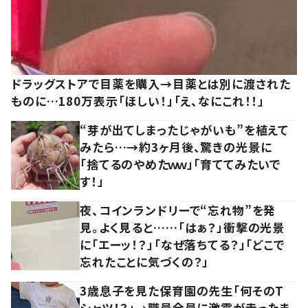
ドラッグストアで目薬を購入→目薬とは別に渡された
ものに…180万表示「ほしい！」「え、なにこれ！！」
“芽が出てしまったじゃがいも”を植えて
みたら…→約3ヶ月後、驚きの光景に
「捨てるのやめたｗｗ」「育ててみたいで
す！」
夜、コインランドリーで“忘れ物”を発
見。よく見ると……「はぁ？」衝撃の光景
に「エーッ！？」「なぜ落ちてる？」「どこで
忘れたことに気づくの？」
3歳息子を見た保育園の先生「何そのT
シャツ！？」→職員全員に激震が走ったま