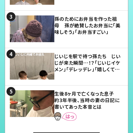
孫のためにお弁当を作った祖
母 孫が絶賛したお弁当に「美
味しそう」「お弁当すごい」
じいじを駅で待つ孫たち じい
じが来た瞬間…！？「じいじイケ
メン」「デレッデレ」「嬉しくて可
愛くてたまらない」「幸せになれ
る」
生後8ヶ月で亡くなった息子
約3年半後、当時の妻の日記に
書いてあった本音とは