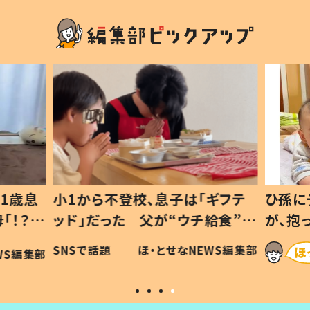
1歳息
小1から不登校、息子は「ギフテ
ひ孫に
「！？」
ッド」だった 父が“ウチ給食”を
が、抱
に「可愛
作り続ける理由とは #令和の親
「涙が
SNSで話題
ほ・とせなNEWS編集部
WS編集部
#令和の子
い」