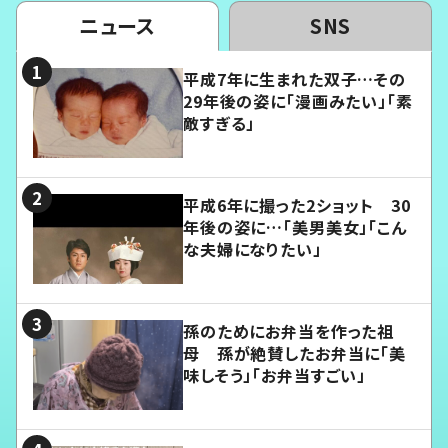
ニュース
SNS
平成7年に生まれた双子…その
29年後の姿に「漫画みたい」「素
敵すぎる」
平成6年に撮った2ショット 30
年後の姿に…「美男美女」「こん
な夫婦になりたい」
孫のためにお弁当を作った祖
母 孫が絶賛したお弁当に「美
味しそう」「お弁当すごい」