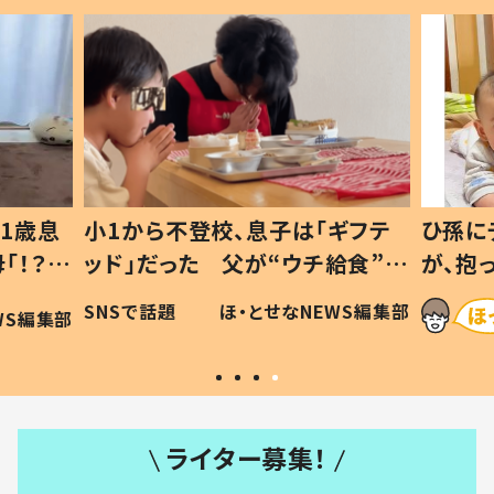
1歳息
小1から不登校、息子は「ギフテ
ひ孫に
「！？」
ッド」だった 父が“ウチ給食”を
が、抱
に「可愛
作り続ける理由とは #令和の親
「涙が
SNSで話題
ほ・とせなNEWS編集部
WS編集部
#令和の子
い」
ライター募集！