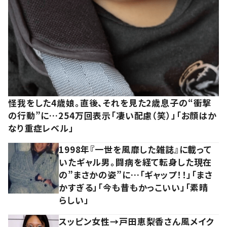
怪我をした4歳娘。直後、それを見た2歳息子の“衝撃
の行動”に…254万回表示「凄い配慮（笑）」「お顔はか
なり重症レベル」
1998年『一世を風靡した雑誌』に載って
いたギャル男。闘病を経て転身した現在
の”まさかの姿”に…「ギャップ！！」「まさ
かすぎる」「今も昔もかっこいい」「素晴
らしい」
スッピン女性→戸田恵梨香さん風メイク