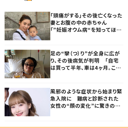
「頭痛がする」その後亡くなった
妻とお腹の中の赤ちゃん
「”妊娠オウム病“を知ってほし
い」発信を続ける夫に迫る
足の“攣（つ）り”が全身に広が
り、その後病気が判明 「自宅
は買って半年、車は4ヶ月。この
先どうすれば…」発病時の思い
と心境の変化について患者に
聞いた
風邪のような症状から始まり緊
急入院に 難病と診断された
女性の“顔の変化”に驚きの
声 「可哀想と捉えないで」発
信した思いを聞いた