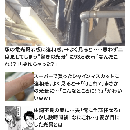
駅の電光掲示板に違和感。→よく見ると……思わず二
度見してしまう”驚きの光景”に93万表示「なんだこ
れ！？」「壊れちゃった？」
スーパーで買ったシャインマスカットに
違和感。よく見ると→「何これ？」まさか
の光景に…「こんなところに！？」「かわい
いww」
体調不良の妻に…夫「俺に全部任せろ」
しかし数時間後「なにこれ…」妻が目に
した光景とは