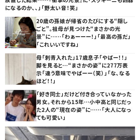
になるのか、、」「野太い音！笑」
20歳の孫娘が帰省のたびにする“隠し
ごと”。祖母が見つけた“まさかの光
景”に……「わぁーーー！」「最高の孫だ」
「これいいですね」
母「刺青入れた」17歳息子「やばー！！」
脚を見ると…“まさかの姿”に277万表
示「違う意味でやばーー（笑）」「な、なる
ほど！！」
「好き同士」だけど付き合っていなかった
男女。それから15年…小中高と同じだっ
た2人の“現在の姿”に……「大人になっ
ても可愛い」