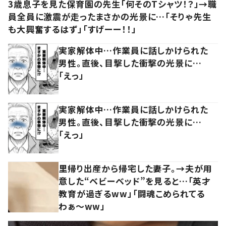
3歳息子を見た保育園の先生「何そのTシャツ！？」→職
員全員に激震が走ったまさかの光景に…「そりゃ先生
も大興奮するはず」「すげーー！！」
実家解体中…作業員に話しかけられた
男性。直後、目撃した衝撃の光景に…
「えっ」
実家解体中…作業員に話しかけられた
男性。直後、目撃した衝撃の光景に…
「えっ」
里帰り出産から帰宅した妻子。→夫が用
意した“ベビーベッド”を見ると…「英才
教育が過ぎるww」「闘魂こめられてる
わぁ～ww」