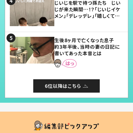
じいじを駅で待つ孫たち じい
じが来た瞬間…！？「じいじイケ
メン」「デレッデレ」「嬉しくて可
愛くてたまらない」「幸せになれ
る」
生後8ヶ月で亡くなった息子
約3年半後、当時の妻の日記に
書いてあった本音とは
6位以降はこちら