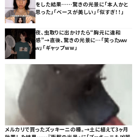
をした結果……驚きの光景に「本人かと
思った」「ベースが美しい」「似すぎ！！」
夜、虫取りに出かけたら“胸元に違和
感”→直後、驚きの光景に…「笑ったｗｗ
ｗ」「ギャップww」
メルカリで買ったズッキーニの種。→土に植えて3ヶ月
放置した結果……『衝撃の光景』に「ズッキーニも凶器