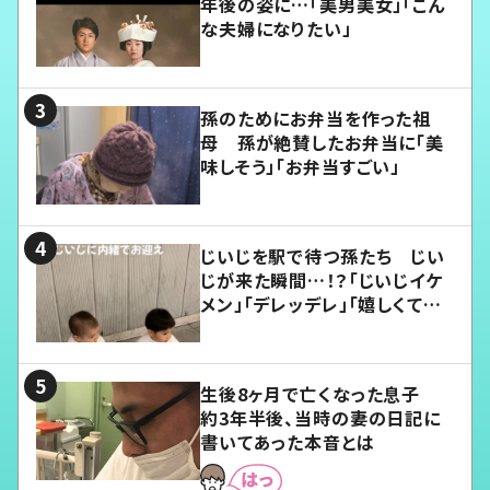
年後の姿に…「美男美女」「こん
な夫婦になりたい」
孫のためにお弁当を作った祖
母 孫が絶賛したお弁当に「美
味しそう」「お弁当すごい」
じいじを駅で待つ孫たち じい
じが来た瞬間…！？「じいじイケ
メン」「デレッデレ」「嬉しくて可
愛くてたまらない」「幸せになれ
る」
生後8ヶ月で亡くなった息子
約3年半後、当時の妻の日記に
書いてあった本音とは