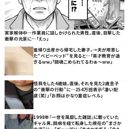
実家解体中…作業員に話しかけられた男性。直後、目撃した
衝撃の光景に…「えっ」
里帰り出産から帰宅した妻子。→夫が用意し
た“ベビーベッド”を見ると…「英才教育が過
ぎるww」「闘魂こめられてるわぁ～ww」
怪我をした4歳娘。直後、それを見た2歳息子
の“衝撃の行動”に…254万回表示「凄い配
慮（笑）」「お顔はかなり重症レベル」
1998年『一世を風靡した雑誌』に載っていた
ギャル男。闘病を経て転身した現在の”まさか
の姿”に…「ギャップ！！」「まさかすぎる」「今も