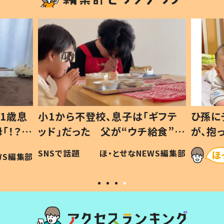
1歳息
小1から不登校、息子は「ギフテ
ひ孫に
「！？」
ッド」だった 父が“ウチ給食”を
が、抱
に「可愛
作り続ける理由とは #令和の親
「涙が
SNSで話題
ほ・とせなNEWS編集部
WS編集部
#令和の子
い」