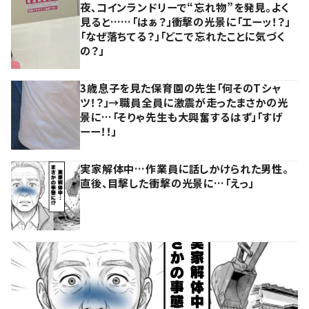
夜、コインランドリーで“忘れ物”を発見。よく
見ると……「はぁ？」衝撃の光景に「エーッ！？」
「なぜ落ちてる？」「どこで忘れたことに気づく
の？」
3歳息子を見た保育園の先生「何そのTシャ
ツ！？」→職員全員に激震が走ったまさかの光
景に…「そりゃ先生も大興奮するはず」「すげ
ーー！！」
実家解体中…作業員に話しかけられた男性。
直後、目撃した衝撃の光景に…「えっ」