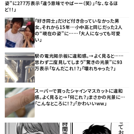
姿”に277万表示「違う意味でやばーー（笑）」「な、なるほ
ど！！」
「好き同士」だけど付き合っていなかった男
女。それから15年…小中高と同じだった2人
の“現在の姿”に……「大人になっても可愛
い」
駅の電光掲示板に違和感。→よく見ると……
思わず二度見してしまう”驚きの光景”に93
万表示「なんだこれ！？」「壊れちゃった？」
スーパーで買ったシャインマスカットに違和
感。よく見ると→「何これ？」まさかの光景に…
「こんなところに！？」「かわいいww」