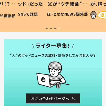
「！？」
ッド」だった 父が“ウチ給食”を
が、抱
に「可愛
作り続ける理由とは #令和の親
「涙が
SNSで話題
ほ・とせなNEWS編集部
WS編集部
#令和の子
い」
ライター募集！
“人”のグッドニュースの取材・執筆をしてみませんか？
お問い合わせページへ