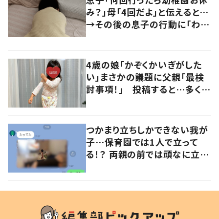
み？」母「4回だよ」と伝えると…
→その後の息子の行動に「わか
るよその気持ち」「うちの子も！」
の声
4歳の娘「かぞくかいぎがした
い」まさかの議題に父親「最検
討事項！」 投稿すると…多くの
意見が寄せられる！
つかまり立ちしかできない我が
子…保育園では1人で立って
る！？ 両親の前では頑なに立た
ない1歳児が可愛すぎる…！