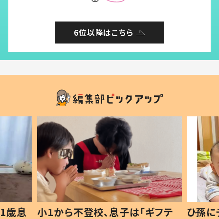
6位以降はこちら
1歳息
小1から不登校、息子は「ギフテ
ひ孫に