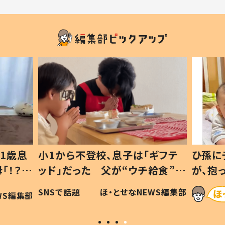
1歳息
小1から不登校、息子は「ギフテ
ひ孫に
「！？」
ッド」だった 父が“ウチ給食”を
が、抱
に「可愛
作り続ける理由とは #令和の親
「涙が
SNSで話題
ほ・とせなNEWS編集部
WS編集部
#令和の子
い」