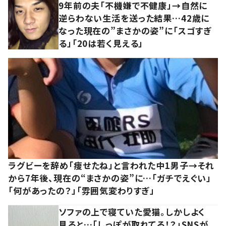
9年前の夫「不機嫌で不健康」→自然に
逆らわない生活を送った結果…42歳に
なった現在の”まさかの姿”に「スゴすぎ
る」「20は若く見える」
ラグビーを辞め「痩せたね」と言われた中1男子→それ
から7年後、現在の“まさかの姿”に…「ガチでえぐい」
「何があったの？」「雰囲気変わりすぎ」
ソファの上で寝ていた愛猫。しかしよく
見ると…「しっぽが取れてる！？」SNSが