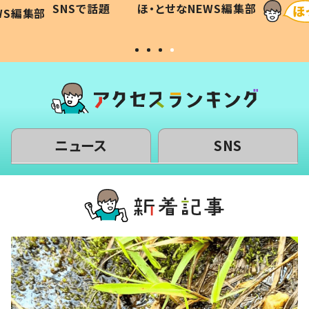
SNSで話題
ほ・とせなNEWS編集部
WS編集部
#令和の子
い」
ニュース
SNS