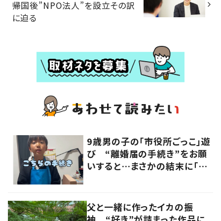
帰国後”NPO法人”を設立その訳
に迫る
9歳男の子の「市役所ごっこ」遊
び “離婚届の手続き”をお願
いすると…まさかの結末に「ど
こで覚えたんだろ」「発想が素晴
らしい」の声
父と一緒に作ったイカの振
袖 “好き”が詰まった作品に