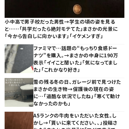
小中高で男子校だった男性→学生の頃の姿を見る
と……「共学だったら絶対モテてた」まさかの光景に
「今から告白しに向かいます」「イケメンすぎ」
ファミマで…話題の“もっちり食感ドー
ナツ”を購入。→まさかの中身に190万
表示「イイこと聞いた」「気になってまし
た」「これかなり好き」
雪の残る冬の日、ガレージ前で見つけた
まさかの生き物→保護後の現在の姿
に…「過酷な状況でしたね」「寒くて動け
なかったのかも」
A5ランクの牛肉をいただいた女性。し
かし→「貰いに来てください、、」投稿さ