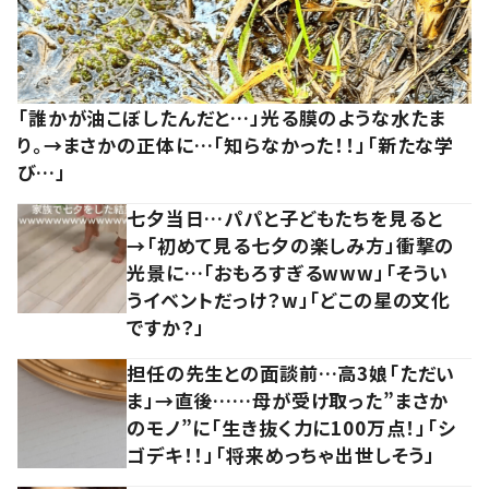
「誰かが油こぼしたんだと…」光る膜のような水たま
り。→まさかの正体に…「知らなかった！！」「新たな学
び…」
七夕当日…パパと子どもたちを見ると
→「初めて見る七夕の楽しみ方」衝撃の
光景に…「おもろすぎるwww」「そうい
うイベントだっけ？w」「どこの星の文化
ですか？」
担任の先生との面談前…高3娘「ただい
ま」→直後……母が受け取った”まさか
のモノ”に「生き抜く力に100万点！」「シ
ゴデキ！！」「将来めっちゃ出世しそう」