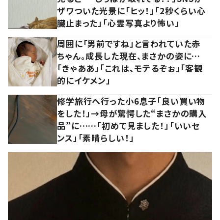
ザワついた光景に「ヒッ！」「2秒くらい心
臓止まった」「心霊写真より怖い」
周囲に「男前ですね」と言われていた赤
ちゃん。成長した現在、まさかの姿に…
「きゃああ」「これは、モテるぞぉ」「客観
的にイケメン」
修学旅行へ行った小6息子「良い買い物
をした！」→母が驚愕した“まさかの購入
品”に……「初めて見ました！」「いいセ
ンス」「素晴らしい！」