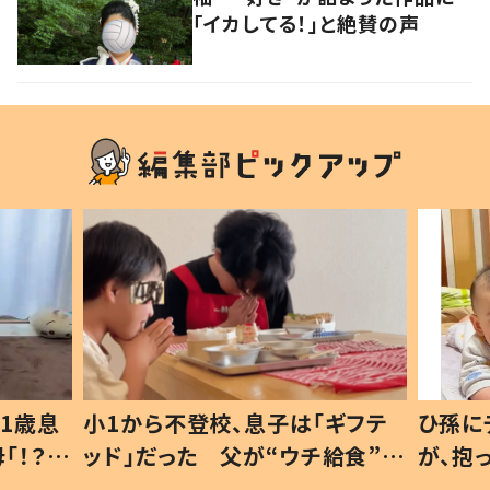
「イカしてる！」と絶賛の声
1歳息
小1から不登校、息子は「ギフテ
ひ孫に
「！？」
ッド」だった 父が“ウチ給食”を
が、抱
に「可愛
作り続ける理由とは #令和の親
「涙が