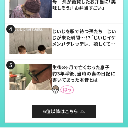
母 孫が絶賛したお弁当に「美
味しそう」「お弁当すごい」
じいじを駅で待つ孫たち じい
じが来た瞬間…！？「じいじイケ
メン」「デレッデレ」「嬉しくて可
愛くてたまらない」「幸せになれ
る」
生後8ヶ月で亡くなった息子
約3年半後、当時の妻の日記に
書いてあった本音とは
6位以降はこちら