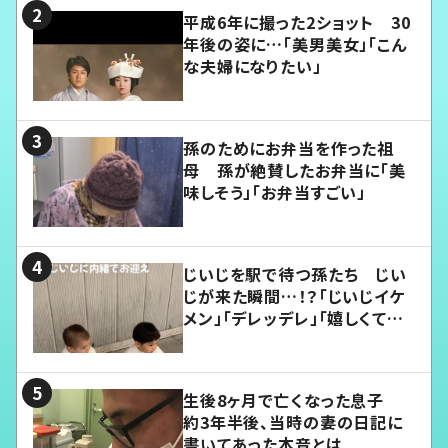
平成6年に撮った2ショット 30
年後の姿に…「美男美女」「こん
な夫婦になりたい」
孫のためにお弁当を作った祖
母 孫が絶賛したお弁当に「美
味しそう」「お弁当すごい」
じいじを駅で待つ孫たち じい
じが来た瞬間…！？「じいじイケ
メン」「デレッデレ」「嬉しくて可
愛くてたまらない」「幸せになれ
る」
生後8ヶ月で亡くなった息子
約3年半後、当時の妻の日記に
書いてあった本音とは