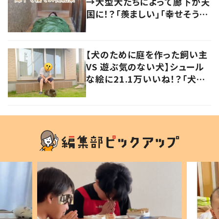
→大型犬たちによって廊下が天
国に！？「羨ましい」「幸せそう」
の声
【犬のために庭を作った飼い主
VS 遊ぶ気のない犬】シュール
な絵に21.1万いいね！？「犬の
強い意志を感じる」