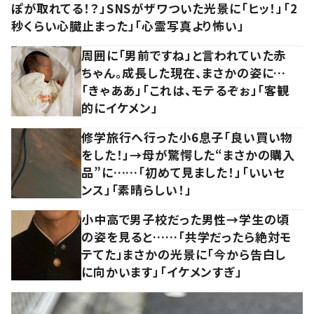
ぽが取れてる！？」SNSがザワついた光景に「ヒッ！」「2
秒くらい心臓止まった」「心霊写真より怖い」
周囲に「男前ですね」と言われていた赤
ちゃん。成長した現在、まさかの姿に…
「きゃああ」「これは、モテるぞぉ」「客観
的にイケメン」
修学旅行へ行った小6息子「良い買い物
をした！」→母が驚愕した“まさかの購入
品”に……「初めて見ました！」「いいセ
ンス」「素晴らしい！」
小中高で男子校だった男性→学生の頃
の姿を見ると……「共学だったら絶対モ
テてた」まさかの光景に「今から告白し
に向かいます」「イケメンすぎ」