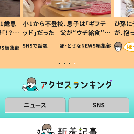
1歳息
小1から不登校、息子は「ギフテ
ひ孫に
「！？」
ッド」だった 父が“ウチ給食”を
が、抱
に「可愛
作り続ける理由とは #令和の親
「涙が
SNSで話題
ほ・とせなNEWS編集部
WS編集部
#令和の子
い」
ニュース
SNS