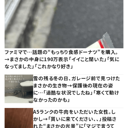
ファミマで…話題の“もっちり食感ドーナツ”を購入。
→まさかの中身に190万表示「イイこと聞いた」「気に
なってました」「これかなり好き」
雪の残る冬の日、ガレージ前で見つけた
まさかの生き物→保護後の現在の姿
に…「過酷な状況でしたね」「寒くて動け
なかったのかも」
A5ランクの牛肉をいただいた女性。し
かし→「貰いに来てください、、」投稿さ
れた“まさかの光景”に「マジで言うて