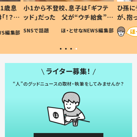
1歳息
小1から不登校、息子は「ギフテ
ひ孫に
「！？」
ッド」だった 父が“ウチ給食”を
が、抱
に「可愛
作り続ける理由とは #令和の親
「涙が
SNSで話題
ほ・とせなNEWS編集部
WS編集部
#令和の子
い」
ライター募集！
“人”のグッドニュースの取材・執筆をしてみませんか？