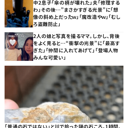
中2息子「傘の柄が壊れた」夫「修理する
わ」その後…”まさかすぎる光景”に「想
像の斜め上だったｗ」「魔改造やｗ」「むし
ろ盗難防止」
2人の娘と写真を撮るママ。しかし、背後
をよく見ると…“衝撃の光景”に「最高す
ぎた」「仲間に入れてあげて」「登場人物
みんな可愛い」
「普通の石ではない」と川で拾った謎の石ころ。1時間、