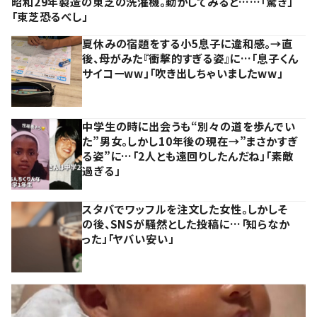
昭和29年製造の東芝の洗濯機。動かしてみると……「驚き」
「東芝恐るべし」
夏休みの宿題をする小5息子に違和感。→直
後、母がみた『衝撃的すぎる姿』に…「息子くん
サイコーww」「吹き出しちゃいましたww」
中学生の時に出会うも“別々の道を歩んでい
た”男女。しかし10年後の現在→”まさかすぎ
る姿”に…「2人とも遠回りしたんだね」「素敵
過ぎる」
スタバでワッフルを注文した女性。しかしそ
の後、SNSが騒然とした投稿に…「知らなか
った」「ヤバい安い」