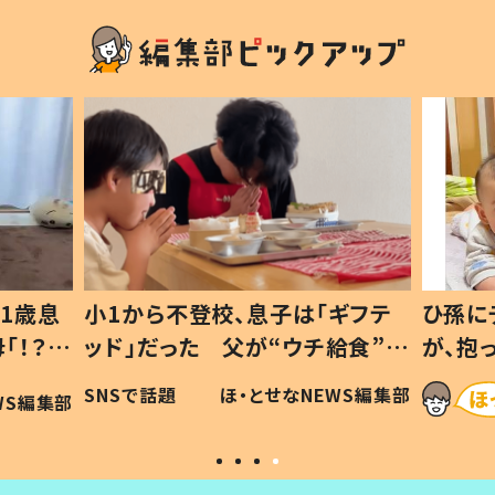
ギフテ
ひ孫にデレデレな80歳じいじ
給食”を
が、抱っこすると…ひ孫の反応に
和の親
「涙が出ました」「可愛くて仕方な
WS編集部
ほ・とせなNEWS編集部
い」