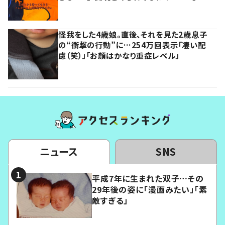
怪我をした4歳娘。直後、それを見た2歳息子
の“衝撃の行動”に…254万回表示「凄い配
慮（笑）」「お顔はかなり重症レベル」
ニュース
SNS
平成7年に生まれた双子…その
29年後の姿に「漫画みたい」「素
敵すぎる」