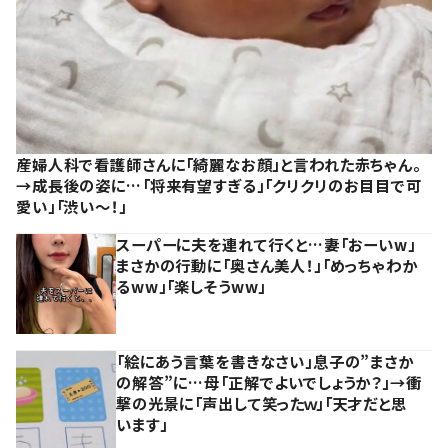
産婦人科で看護師さんに「綺麗なお顔」と言われた赤ちゃん。
→成長後の姿に…「将来有望すぎる」「クリクリのお目目で可
愛い」「渋い～！」
スーパーに夫を連れて行くと…妻「おーいw」
まさかの行動に「奥さん美人！」「めっちゃわか
るww」「楽しそうww」
「絵にあう言葉を書きなさい」息子の”まさか
の解答”に…母「正解でよいでしょうか？」→衝
撃の光景に「声出して笑ったｗ」「天才だと思
います」