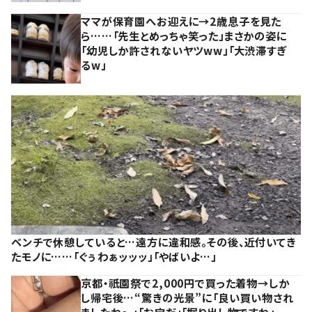
ママが保育園へお迎えに→2歳息子を見た
ら……「先生とめっちゃ笑った」まさかの姿に
「幼児しか許されないヤツww」「大渋滞すぎ
るw」
ベンチで休憩していると…遠方に違和感。その後、近付いてき
たモノに……「ぐぅわぁッッッ」「やばいよ…」
京都・祇園祭で2,000円で買った着物→しか
し帰宅後…“驚きの光景”に「良い買い物され