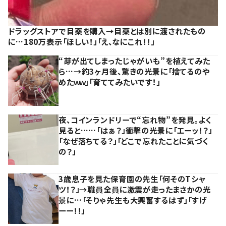
ドラッグストアで目薬を購入→目薬とは別に渡されたもの
に…180万表示「ほしい！」「え、なにこれ！！」
“芽が出てしまったじゃがいも”を植えてみた
ら…→約3ヶ月後、驚きの光景に「捨てるのや
めたｗｗ」「育ててみたいです！」
夜、コインランドリーで“忘れ物”を発見。よく
見ると……「はぁ？」衝撃の光景に「エーッ！？」
「なぜ落ちてる？」「どこで忘れたことに気づく
の？」
3歳息子を見た保育園の先生「何そのTシャ
ツ！？」→職員全員に激震が走ったまさかの光
景に…「そりゃ先生も大興奮するはず」「すげ
ーー！！」