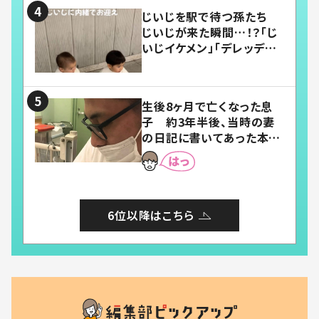
じいじを駅で待つ孫たち
じいじが来た瞬間…！？「じ
いじイケメン」「デレッデレ」
「嬉しくて可愛くてたまらな
い」「幸せになれる」
生後8ヶ月で亡くなった息
子 約3年半後、当時の妻
の日記に書いてあった本音
とは
6位以降はこちら