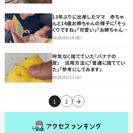
13年ぶりに出産したママ 赤ちゃ
んと14歳お姉ちゃんの様子に「そっ
くりですね」「可愛い」「お姉ちゃんち
ょっと大人っぽく見える」
2025/03/16（日）
何気なく捨てていた『バナナの
皮』 活用方法に「普通に捨ててい
た」「参考にしてみます」
2025/02/11（火）
1
2