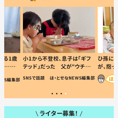
べる1歳
小1から不登校、息子は「ギフ
ひ孫にデ
と…母
テッド」だった 父が“ウチ給
が、抱っ
母の投稿
食”を作り続ける理由とは #令
に「涙が
SNSで話題
ほ・とせなNEWS編集部
EWS編集部
「現行
和の親 #令和の子
方ない」
ライター募集！