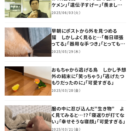
ケメン」「遺伝子すげー」「羨ましい」
「美男美女」 の声
2025/06/03（火）
早朝にポストから外を見つめる
猫 しかしよく見ると…「毎日頑張
ってる」「器用な手つき」「とっても癒
される」
2025/05/29（木）
おもちゃから逃げる鳥 しかし予想
外の結末に「笑っちゃう」「逃げたつ
もりだったのに」「可愛すぎる」
2025/03/28（金）
服の中に忍び込んだ”生き物” よ
く見てみると…！？「寝返りが打てな
い」「幸せそうな寝顔」「可愛すぎる」
2025/03/21（金）