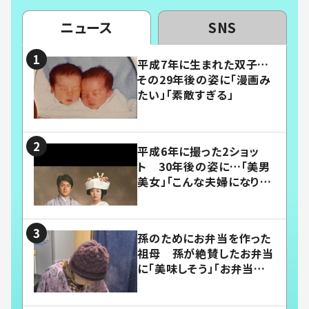
ニュース
SNS
平成7年に生まれた双子…
その29年後の姿に「漫画み
たい」「素敵すぎる」
平成6年に撮った2ショッ
ト 30年後の姿に…「美男
美女」「こんな夫婦になりた
い」
孫のためにお弁当を作った
祖母 孫が絶賛したお弁当
に「美味しそう」「お弁当すご
い」