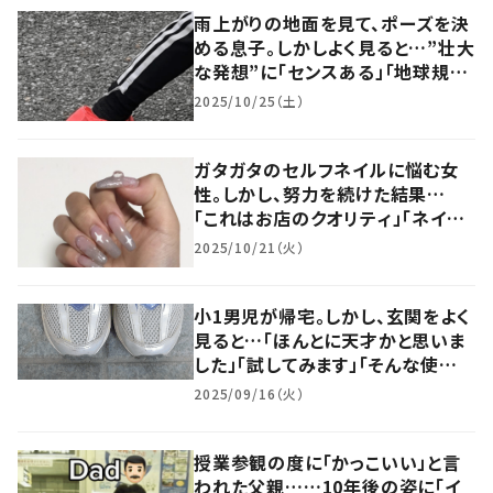
雨上がりの地面を見て、ポーズを決
める息子。しかしよく見ると…”壮大
な発想”に「センスある」「地球規模
の遊び」
2025/10/25（土）
ガタガタのセルフネイルに悩む女
性。しかし、努力を続けた結果…
「これはお店のクオリティ」「ネイリ
ストになるべき」
2025/10/21（火）
小1男児が帰宅。しかし、玄関をよく
見ると…「ほんとに天才かと思いま
した」「試してみます」「そんな使い
方があったとは」
2025/09/16（火）
授業参観の度に「かっこいい」と言
われた父親……10年後の姿に「イ