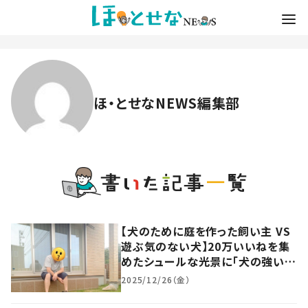
ほ・とせなNEWS編集部
【犬のために庭を作った飼い主 VS
遊ぶ気のない犬】20万いいねを集
めたシュールな光景に「犬の強い意
志を感じる」あれから2年、現在の
2025/12/26（金）
様子を聞いた