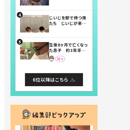
賛したお弁当に「美
味しそう」「お弁当す
ごい」
じいじを駅で待つ孫
たち じいじが来た
瞬間…！？「じいじイ
ケメン」「デレッデレ」
「嬉しくて可愛くてた
生後8ヶ月で亡くなっ
まらない」「幸せにな
た息子 約3年半
れる」
後、当時の妻の日記
に書いてあった本音
とは
6位以降はこちら