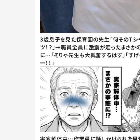
3歳息子を見た保育園の先生「何そのTシ
ツ！？」→職員全員に激震が走ったまさか
に…「そりゃ先生も大興奮するはず」「すげ
ー！！」
実家解体中…作業員に話しかけられた男