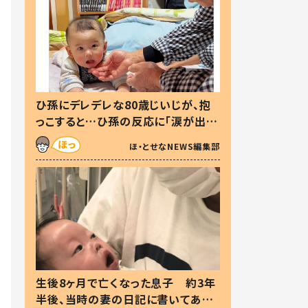
ひ孫にデレデレな80歳じいじが、抱
っこすると…ひ孫の反応に「涙が出ま
した」「可愛くて仕方ない」
ほ・とせなNEWS編集部
生後8ヶ月で亡くなった息子 約3年
半後、当時の妻の日記に書いてあっ