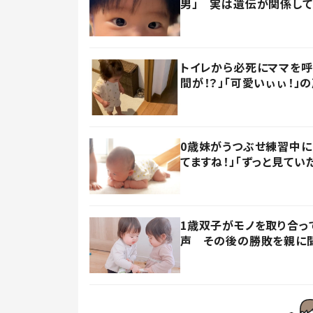
男」 実は遺伝が関係して
トイレから必死にママを
間が！？」「可愛いぃぃ！」
0歳妹がうつぶせ練習中に
てますね！」「ずっと見てい
1歳双子がモノを取り合っ
声 その後の勝敗を親に