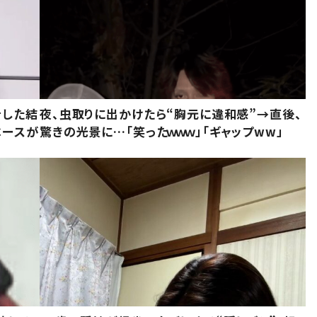
をした結
夜、虫取りに出かけたら“胸元に違和感”→直後、
ベースが
驚きの光景に…「笑ったｗｗｗ」「ギャップww」