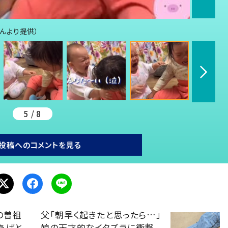
さんより提供）
5 / 8
投稿へのコメントを見る
の曽祖
父「朝早く起きたと思ったら…」
あばと
娘の天才的なイタズラに衝撃