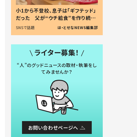
小1から不登校、息子は「ギフテッド」
だった 父が“ウチ給食”を作り続け
る理由とは #令和の親 #令和の子
SNSで話題
ほ・とせなNEWS編集部
ライター募集！
“人”のグッドニュースの取材・執筆をし
てみませんか？
お問い合わせページへ