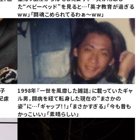
た“ベビーベッド”を見ると…「英才教育が過ぎる
ww」「闘魂こめられてるわぁ～ww」
息子
1998年『一世を風靡した雑誌』に載っていたギャ
配慮
ル男。闘病を経て転身した現在の”まさかの
姿”に…「ギャップ！！」「まさかすぎる」「今も昔も
かっこいい」「素晴らしい」