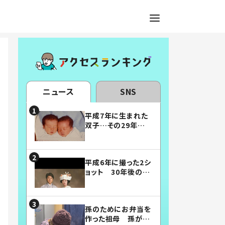
ニュース
SNS
平成7年に生まれた
双子…その29年後
の姿に「漫画みたい」
「素敵すぎる」
平成6年に撮った2シ
ョット 30年後の姿
に…「美男美女」「こ
んな夫婦になりた
い」
孫のためにお弁当を
作った祖母 孫が絶