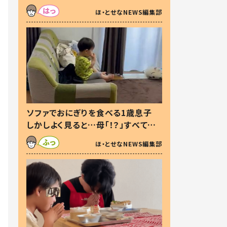
た本音とは
ほ・とせなNEWS編集部
ソファでおにぎりを食べる1歳息子
しかしよく見ると…母「！？」すべてを
察した母の投稿に「可愛いから許
ほ・とせなNEWS編集部
す！」「現行犯〜」