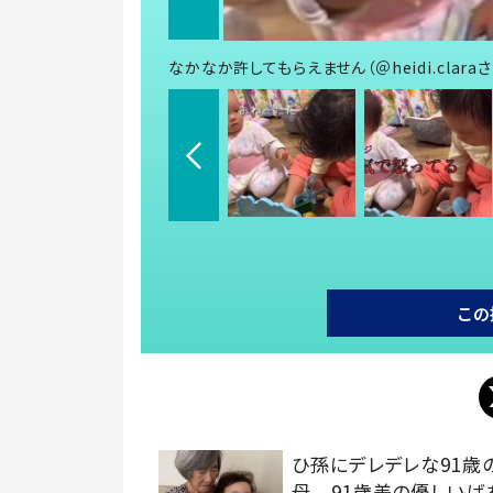
なかなか許してもらえません（＠heidi.clara
この
ひ孫にデレデレな91歳
母 91歳差の優しいば