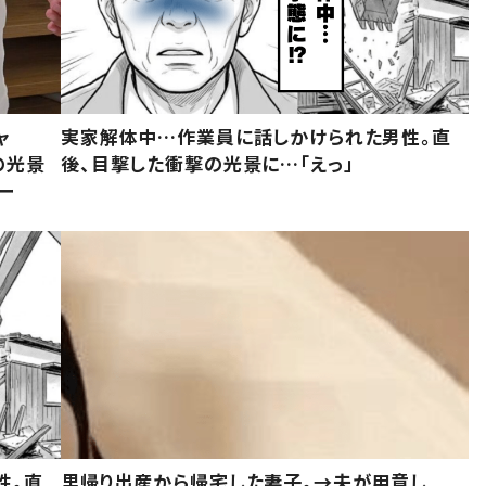
ャ
実家解体中…作業員に話しかけられた男性。直
の光景
後、目撃した衝撃の光景に…「えっ」
ー
性。直
里帰り出産から帰宅した妻子。→夫が用意し