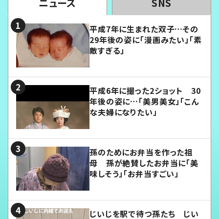
ニュース
SNS
平成7年に生まれた双子…その
29年後の姿に「漫画みたい」「素
敵すぎる」
平成6年に撮った2ショット 30
年後の姿に…「美男美女」「こん
な夫婦になりたい」
孫のためにお弁当を作った祖
母 孫が絶賛したお弁当に「美
味しそう」「お弁当すごい」
じいじを駅で待つ孫たち じい