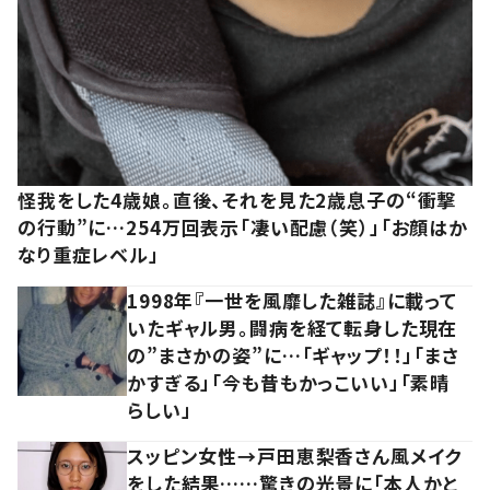
怪我をした4歳娘。直後、それを見た2歳息子の“衝撃
の行動”に…254万回表示「凄い配慮（笑）」「お顔はか
なり重症レベル」
1998年『一世を風靡した雑誌』に載って
いたギャル男。闘病を経て転身した現在
の”まさかの姿”に…「ギャップ！！」「まさ
かすぎる」「今も昔もかっこいい」「素晴
らしい」
スッピン女性→戸田恵梨香さん風メイク
をした結果……驚きの光景に「本人かと