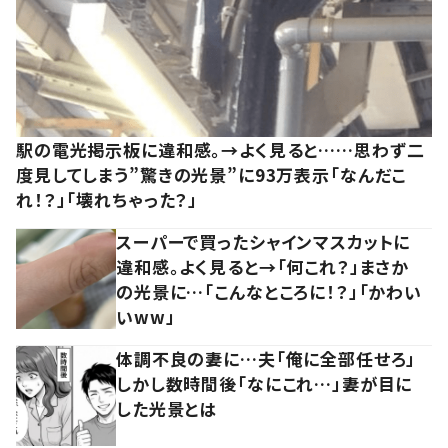
駅の電光掲示板に違和感。→よく見ると……思わず二
度見してしまう”驚きの光景”に93万表示「なんだこ
れ！？」「壊れちゃった？」
スーパーで買ったシャインマスカットに
違和感。よく見ると→「何これ？」まさか
の光景に…「こんなところに！？」「かわい
いww」
体調不良の妻に…夫「俺に全部任せろ」
しかし数時間後「なにこれ…」妻が目に
した光景とは