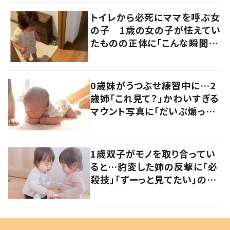
トイレから必死にママを呼ぶ女
の子 1歳の女の子が怯えてい
たものの正体に「こんな瞬間
が！？」「可愛いぃぃ！」の声
0歳妹がうつぶせ練習中に…2
歳姉「これ見て？」かわいすぎる
マウント写真に「だいぶ煽って
ますね！」「ずっと見ていたい」
1歳双子がモノを取り合ってい
ると…豹変した姉の反撃に「必
殺技」「ずーっと見てたい」の
声 その後の勝敗を親に聞い
た