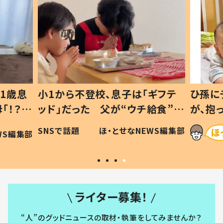
1歳息
小1から不登校、息子は「ギフテ
ひ孫に
「！？」
ッド」だった 父が“ウチ給食”を
が、抱
に「可愛
作り続ける理由とは #令和の親
「涙が
SNSで話題
ほ・とせなNEWS編集部
WS編集部
#令和の子
い」
ライター募集！
“人”のグッドニュースの取材・執筆をしてみませんか？