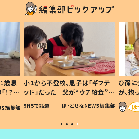
1歳息
小1から不登校、息子は「ギフテ
ひ孫に
「！？」
ッド」だった 父が“ウチ給食”を
が、抱
に「可愛
作り続ける理由とは #令和の親
「涙が
SNSで話題
ほ・とせなNEWS編集部
WS編集部
#令和の子
い」