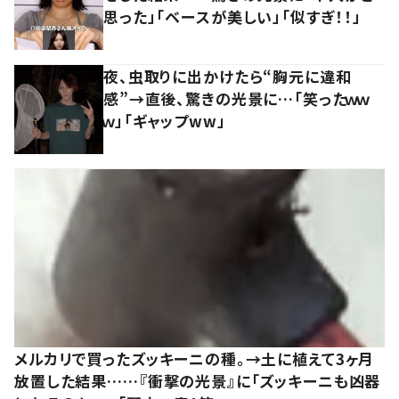
思った」「ベースが美しい」「似すぎ！！」
夜、虫取りに出かけたら“胸元に違和
感”→直後、驚きの光景に…「笑ったｗｗ
ｗ」「ギャップww」
メルカリで買ったズッキーニの種。→土に植えて3ヶ月
放置した結果……『衝撃の光景』に「ズッキーニも凶器