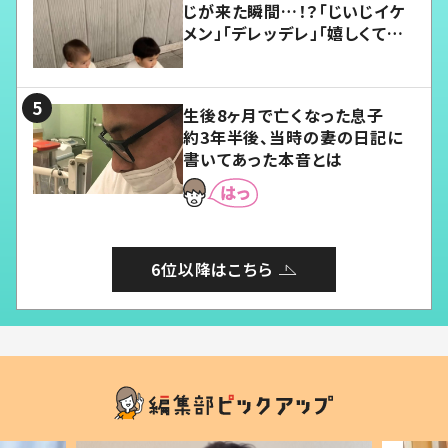
じが来た瞬間…！？「じいじイケ
メン」「デレッデレ」「嬉しくて可
愛くてたまらない」「幸せになれ
る」
生後8ヶ月で亡くなった息子
約3年半後、当時の妻の日記に
書いてあった本音とは
6位以降はこちら