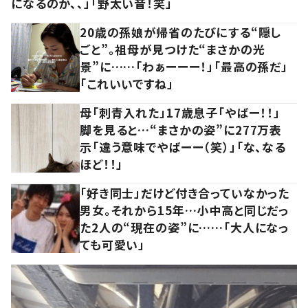
になるのか、、」「野太い音！笑」
20歳の孫娘が帰省のたびにする“隠し
ごと”。祖母が見つけた“まさかの光
景”に……「わぁーーー！」「最高の孫だ」
「これいいですね」
母「刺青入れた」17歳息子「やばー！！」
脚を見ると…“まさかの姿”に277万表
示「違う意味でやばーー（笑）」「な、なる
ほど！！」
「好き同士」だけど付き合っていなかった
男女。それから15年…小中高と同じだっ
た2人の“現在の姿”に……「大人になっ
ても可愛い」