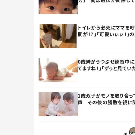
トイレから必死にママを
間が！？」「可愛いぃぃ！」
0歳妹がうつぶせ練習中に
てますね！」「ずっと見てい
1歳双子がモノを取り合っ
声 その後の勝敗を親に