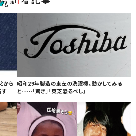
父から
昭和29年製造の東芝の洗濯機。動かしてみる
省す
と……「驚き」「東芝恐るべし」