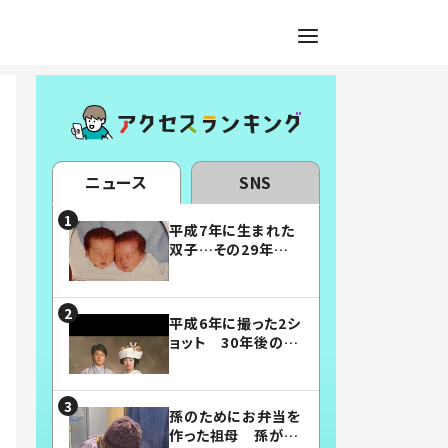
ニュース
SNS
平成7年に生まれた
双子…その29年後
の姿に「漫画みたい」
「素敵すぎる」
平成6年に撮った2シ
ョット 30年後の姿
に…「美男美女」「こ
んな夫婦になりた
い」
孫のためにお弁当を
作った祖母 孫が絶