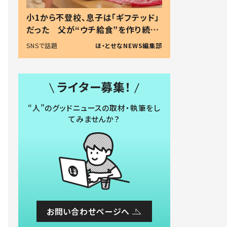
小1から不登校、息子は「ギフテッド」
だった 父が“ウチ給食”を作り続け
る理由とは #令和の親 #令和の子
SNSで話題
ほ・とせなNEWS編集部
ライター募集！
“人”のグッドニュースの取材・執筆をし
てみませんか？
お問い合わせページへ