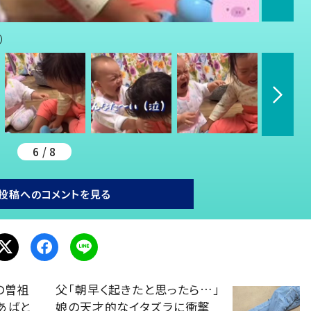
）
6 / 8
投稿へのコメントを見る
の曽祖
父「朝早く起きたと思ったら…」
あばと
娘の天才的なイタズラに衝撃