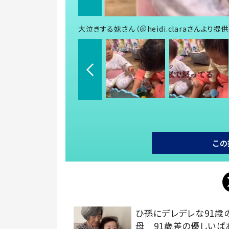
大泣きする妹さん（＠heidi.claraさんより提供
この
ひ孫にデレデレな91歳
母 91歳差の優しいば