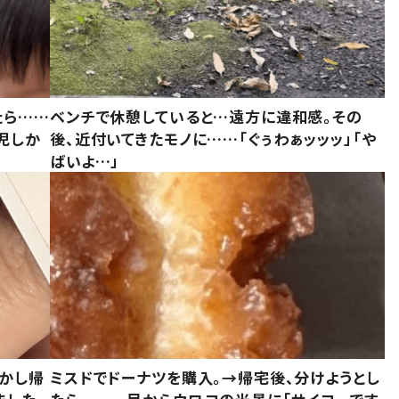
たら……
ベンチで休憩していると…遠方に違和感。その
児しか
後、近付いてきたモノに……「ぐぅわぁッッッ」「や
ばいよ…」
しかし帰
ミスドでドーナツを購入。→帰宅後、分けようとし