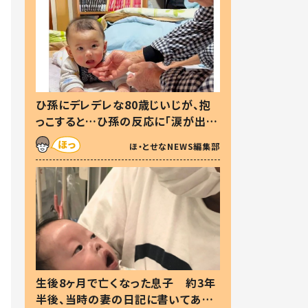
ひ孫にデレデレな80歳じいじが、抱
っこすると…ひ孫の反応に「涙が出ま
した」「可愛くて仕方ない」
ほ・とせなNEWS編集部
生後8ヶ月で亡くなった息子 約3年
半後、当時の妻の日記に書いてあっ