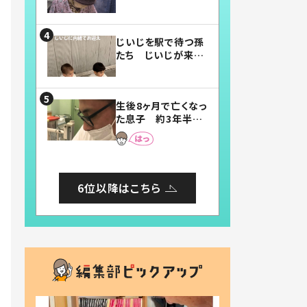
賛したお弁当に「美
味しそう」「お弁当す
ごい」
じいじを駅で待つ孫
たち じいじが来た
瞬間…！？「じいじイ
ケメン」「デレッデレ」
「嬉しくて可愛くてた
生後8ヶ月で亡くなっ
まらない」「幸せにな
た息子 約3年半
れる」
後、当時の妻の日記
に書いてあった本音
とは
6位以降はこちら