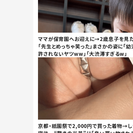
ママが保育園へお迎えに→2歳息子を見
「先生とめっちゃ笑った」まさかの姿に「幼
許されないヤツww」「大渋滞すぎるw」
京都・祇園祭で2,000円で買った着物→