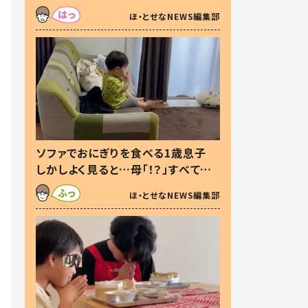
た本音とは
ほ・とせなNEWS編集部
ソファでおにぎりを食べる1歳息子
しかしよく見ると…母「！？」すべてを
察した母の投稿に「可愛いから許
ほ・とせなNEWS編集部
す！」「現行犯〜」