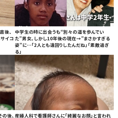
直後、
中学生の時に出会うも“別々の道を歩んでい
んサイコ
た”男女。しかし10年後の現在→”まさかすぎる
姿”に…「2人とも遠回りしたんだね」「素敵過ぎ
る」
その後、
産婦人科で看護師さんに「綺麗なお顔」と言われ