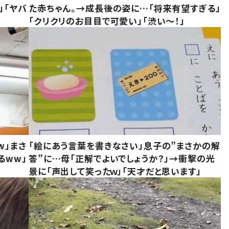
」「ヤバ
た赤ちゃん。→成長後の姿に…「将来有望すぎる」
「クリクリのお目目で可愛い」「渋い～！」
w」まさ
「絵にあう言葉を書きなさい」息子の”まさかの解
るww」
答”に…母「正解でよいでしょうか？」→衝撃の光
景に「声出して笑ったｗ」「天才だと思います」