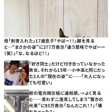
母「刺青入れた」17歳息子「やばー！！」脚を見る
と…“まさかの姿”に277万表示「違う意味でやばーー
（笑）」「な、なるほど！！」
「好き同士」だけど付き合っていなかった
男女。それから15年…小中高と同じだっ
た2人の“現在の姿”に……「大人になっ
ても可愛い」
駅の電光掲示板に違和感。→よく見る
と……思わず二度見してしまう”驚きの
光景”に93万表示「なんだこれ！？」「壊
れちゃった？」