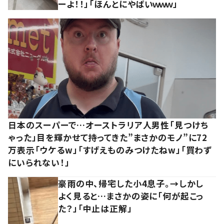
ーよ！！」「ほんとにやばいｗｗｗ」
日本のスーパーで…オーストラリア人男性「見つけち
ゃった」目を輝かせて持ってきた”まさかのモノ”に72
万表示「ウケるw」「すげえものみつけたねw」「買わず
にいられない！」
豪雨の中、帰宅した小4息子。→しかし
よく見ると…まさかの姿に「何が起こっ
た？」「中止は正解」