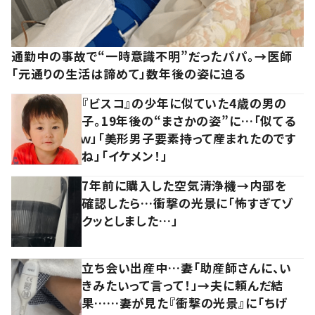
通勤中の事故で“一時意識不明”だったパパ。→医師
「元通りの生活は諦めて」数年後の姿に迫る
『ビスコ』の少年に似ていた4歳の男の
子。19年後の“まさかの姿”に…「似てる
ｗ」「美形男子要素持って産まれたのです
ね」「イケメン！」
7年前に購入した空気清浄機→内部を
確認したら…衝撃の光景に「怖すぎてゾ
クッとしました…」
立ち会い出産中…妻「助産師さんに、い
きみたいって言って！」→夫に頼んだ結
果……妻が見た『衝撃の光景』に「ちげ