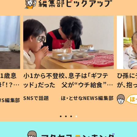
1歳息
小1から不登校、息子は「ギフテ
ひ孫に
「！？」
ッド」だった 父が“ウチ給食”を
が、抱
に「可愛
作り続ける理由とは #令和の親
「涙が
SNSで話題
ほ・とせなNEWS編集部
WS編集部
#令和の子
い」