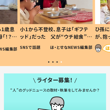
1歳息
小1から不登校、息子は「ギフテ
ひ孫に
「！？」
ッド」だった 父が“ウチ給食”を
が、抱
に「可愛
作り続ける理由とは #令和の親
「涙が
SNSで話題
ほ・とせなNEWS編集部
WS編集部
#令和の子
い」
ライター募集！
“人”のグッドニュースの取材・執筆をしてみませんか？