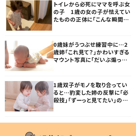
トイレから必死にママを呼ぶ女
の子 1歳の女の子が怯えてい
たものの正体に「こんな瞬間
が！？」「可愛いぃぃ！」の声
0歳妹がうつぶせ練習中に…2
歳姉「これ見て？」かわいすぎる
マウント写真に「だいぶ煽って
ますね！」「ずっと見ていたい」
1歳双子がモノを取り合ってい
ると…豹変した姉の反撃に「必
殺技」「ずーっと見てたい」の
声 その後の勝敗を親に聞い
た