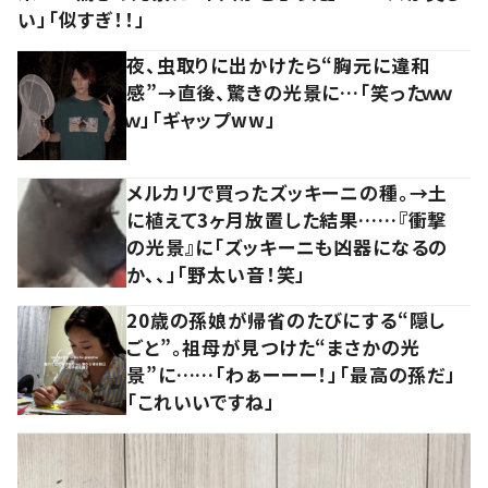
い」「似すぎ！！」
夜、虫取りに出かけたら“胸元に違和
感”→直後、驚きの光景に…「笑ったｗｗ
ｗ」「ギャップww」
メルカリで買ったズッキーニの種。→土
に植えて3ヶ月放置した結果……『衝撃
の光景』に「ズッキーニも凶器になるの
か、、」「野太い音！笑」
20歳の孫娘が帰省のたびにする“隠し
ごと”。祖母が見つけた“まさかの光
景”に……「わぁーーー！」「最高の孫だ」
「これいいですね」