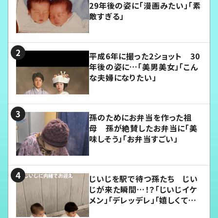
29年後の姿に「漫画みたい」「素
敵すぎる」
平成6年に撮った2ショット 30
年後の姿に…「美男美女」「こん
な夫婦になりたい」
孫のためにお弁当を作った祖
母 孫が絶賛したお弁当に「美
味しそう」「お弁当すごい」
じいじを駅で待つ孫たち じい
じが来た瞬間…！？「じいじイケ
メン」「デレッデレ」「嬉しくて可
愛くてたまらない」「幸せになれ