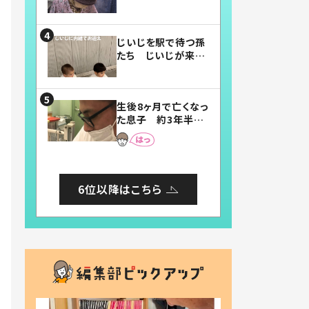
賛したお弁当に「美
味しそう」「お弁当す
ごい」
じいじを駅で待つ孫
たち じいじが来た
瞬間…！？「じいじイ
ケメン」「デレッデレ」
「嬉しくて可愛くてた
生後8ヶ月で亡くなっ
まらない」「幸せにな
た息子 約3年半
れる」
後、当時の妻の日記
に書いてあった本音
とは
6位以降はこちら