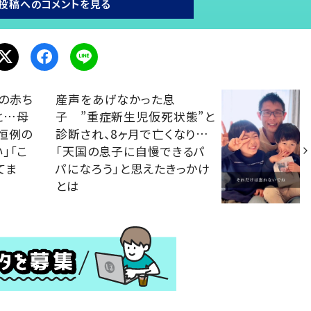
投稿へのコメントを見る
の赤ち
産声をあげなかった息
と…母
子 ”重症新生児仮死状態”と
恒例の
診断され、8ヶ月で亡くなり…
」「こ
「天国の息子に自慢できるパ
てま
パになろう」と思えたきっかけ
とは