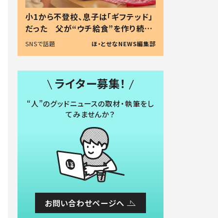
小1から不登校、息子は「ギフテッド」
だった 父が“ウチ給食”を作り続け
る理由とは #令和の親 #令和の子
SNSで話題
ほ・とせなNEWS編集部
ライター募集！
“人”のグッドニュースの取材・執筆をし
てみませんか？
お問い合わせページへ