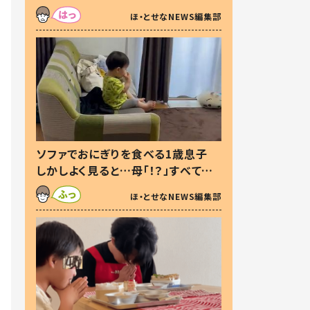
た本音とは
ほ・とせなNEWS編集部
ソファでおにぎりを食べる1歳息子
しかしよく見ると…母「！？」すべてを
察した母の投稿に「可愛いから許
ほ・とせなNEWS編集部
す！」「現行犯〜」