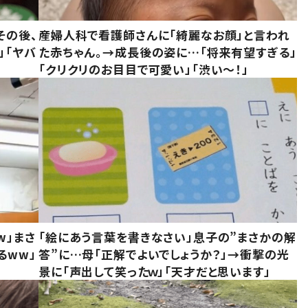
その後、
産婦人科で看護師さんに「綺麗なお顔」と言われ
」「ヤバ
た赤ちゃん。→成長後の姿に…「将来有望すぎる」
「クリクリのお目目で可愛い」「渋い～！」
w」まさ
「絵にあう言葉を書きなさい」息子の”まさかの解
るww」
答”に…母「正解でよいでしょうか？」→衝撃の光
景に「声出して笑ったｗ」「天才だと思います」