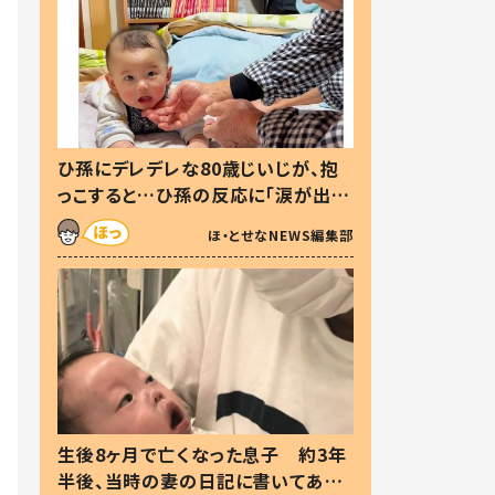
ひ孫にデレデレな80歳じいじが、抱
っこすると…ひ孫の反応に「涙が出ま
した」「可愛くて仕方ない」
ほ・とせなNEWS編集部
生後8ヶ月で亡くなった息子 約3年
半後、当時の妻の日記に書いてあっ