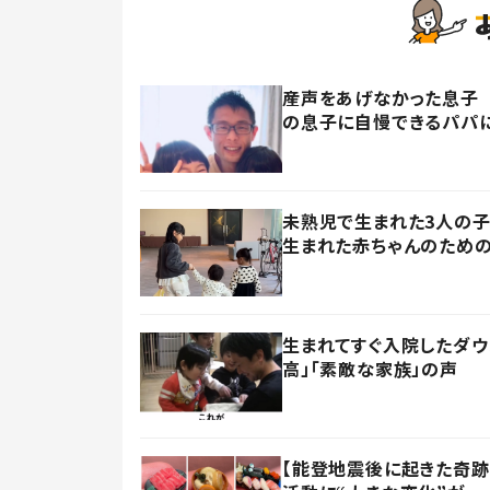
産声をあげなかった息子 
の息子に自慢できるパパに
未熟児で生まれた3人の
生まれた赤ちゃんのための
生まれてすぐ入院したダウ
高」「素敵な家族」の声
【能登地震後に起きた奇跡