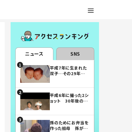
ニュース
SNS
平成7年に生まれた
双子…その29年後
の姿に「漫画みたい」
「素敵すぎる」
平成6年に撮った2シ
ョット 30年後の姿
に…「美男美女」「こ
んな夫婦になりた
い」
孫のためにお弁当を
作った祖母 孫が絶