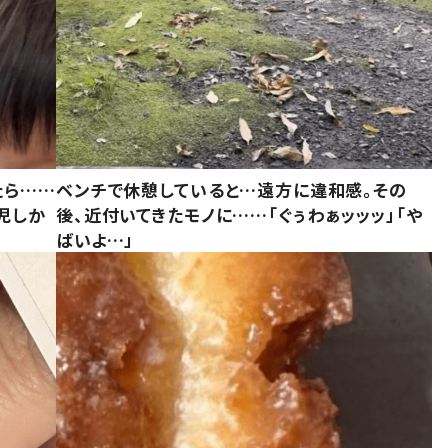
たら……
ベンチで休憩していると…遠方に違和感。その
児しか
後、近付いてきたモノに……「ぐぅわぁッッッ」「や
ばいよ…」