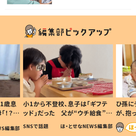
1歳息
小1から不登校、息子は「ギフテ
ひ孫に
「！？」
ッド」だった 父が“ウチ給食”を
が、抱
に「可愛
作り続ける理由とは #令和の親
「涙が
SNSで話題
ほ・とせなNEWS編集部
WS編集部
#令和の子
い」