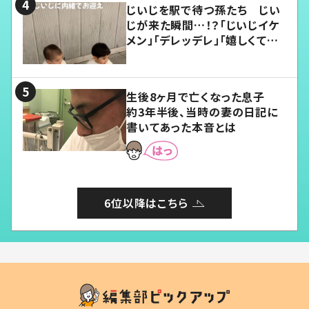
じいじを駅で待つ孫たち じい
じが来た瞬間…！？「じいじイケ
メン」「デレッデレ」「嬉しくて可
愛くてたまらない」「幸せになれ
る」
生後8ヶ月で亡くなった息子
約3年半後、当時の妻の日記に
書いてあった本音とは
6位以降はこちら