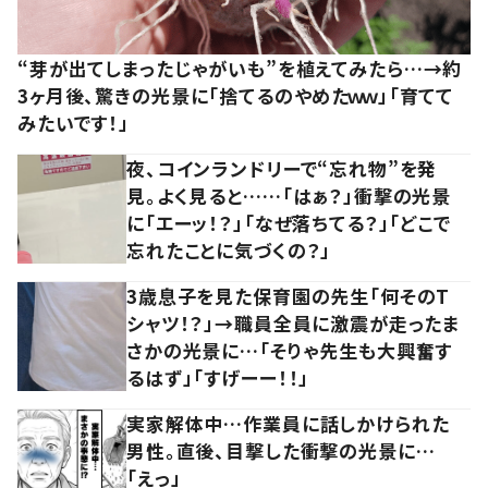
“芽が出てしまったじゃがいも”を植えてみたら…→約
3ヶ月後、驚きの光景に「捨てるのやめたｗｗ」「育てて
みたいです！」
夜、コインランドリーで“忘れ物”を発
見。よく見ると……「はぁ？」衝撃の光景
に「エーッ！？」「なぜ落ちてる？」「どこで
忘れたことに気づくの？」
3歳息子を見た保育園の先生「何そのT
シャツ！？」→職員全員に激震が走ったま
さかの光景に…「そりゃ先生も大興奮す
るはず」「すげーー！！」
実家解体中…作業員に話しかけられた
男性。直後、目撃した衝撃の光景に…
「えっ」