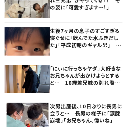
の姿に「可愛すぎます〜！」
生後7ヶ月の息子のすごすぎる
寝ぐせに「飲んでた水ふきだし
た」「平成初期のギャル男」 実
は遺伝が関係しており、祖父の
写真にも反響が
「にぃに行っちゃヤダ」大好きな
お兄ちゃんが出かけようとする
と… 18歳差兄妹の別れ際の
様子に「にいに愛が強い」「最後
の顔！」の声
次男出産後、10日ぶりに長男に
会うと… 長男の様子に「涙腺
崩壊」「お兄ちゃん、偉いね」