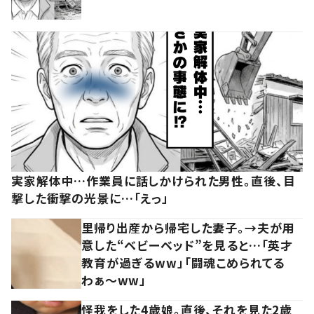
実家解体中…作業員に話しかけられた男性。直後、目
撃した衝撃の光景に…「えっ」
里帰り出産から帰宅した妻子。→夫が用
意した“ベビーベッド”を見ると…「英才
教育が過ぎるww」「闘魂こめられてる
わぁ～ww」
怪我をした4歳娘。直後、それを見た2歳