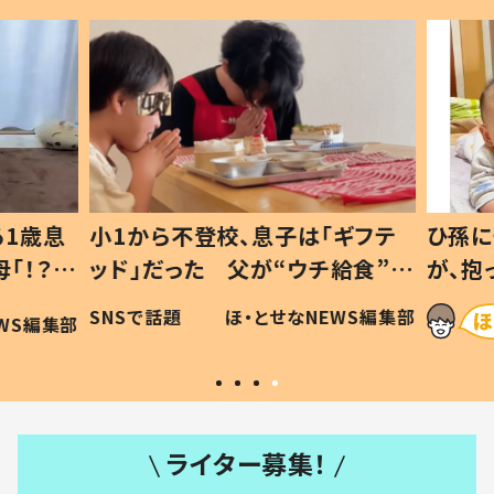
1歳息
小1から不登校、息子は「ギフテ
ひ孫に
「！？」
ッド」だった 父が“ウチ給食”を
が、抱
に「可愛
作り続ける理由とは #令和の親
「涙が
SNSで話題
ほ・とせなNEWS編集部
WS編集部
#令和の子
い」
ライター募集！