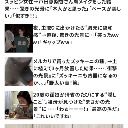
スッピン女性→戸田恵梨香さん風メイクをした結
果……驚きの光景に「本人かと思った」「ベースが美し
い」「似すぎ！！」
夜、虫取りに出かけたら“胸元に違和
感”→直後、驚きの光景に…「笑ったｗｗ
ｗ」「ギャップww」
メルカリで買ったズッキーニの種。→土
に植えて3ヶ月放置した結果……『衝撃
の光景』に「ズッキーニも凶器になるの
か、、」「野太い音！笑」
20歳の孫娘が帰省のたびにする“隠し
ごと”。祖母が見つけた“まさかの光
景”に……「わぁーーー！」「最高の孫だ」
「これいいですね」