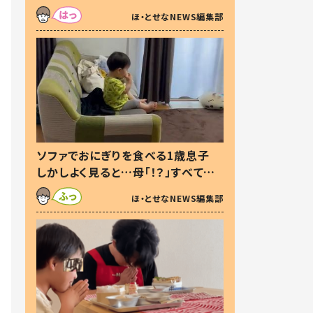
た本音とは
ほ・とせなNEWS編集部
ソファでおにぎりを食べる1歳息子
しかしよく見ると…母「！？」すべてを
察した母の投稿に「可愛いから許
ほ・とせなNEWS編集部
す！」「現行犯〜」