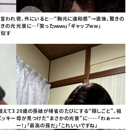
と言われ
夜、外にいると…“胸元に違和感”→直後、驚きの
驚きの光
光景に…「笑ったｗｗｗ」「ギャップww」
「似す
植えて3
20歳の孫娘が帰省のたびにする“隠しごと”。祖
ズッキー
母が見つけた“まさかの光景”に……「わぁーー
ー！」「最高の孫だ」「これいいですね」