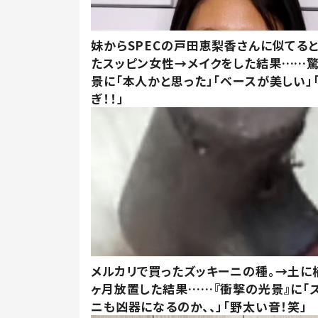
妹からSPECの戸田恵梨香さんに似てる
たスッピン女性→メイクをした結果……
景に「本人かと思った」「ベースが美しい」
ぎ！！」
メルカリで買ったズッキーニの種。→土に
ヶ月放置した結果……『衝撃の光景』に「
ニも凶器になるのか、、」「野太い音！笑」