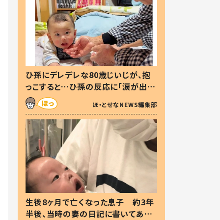
ひ孫にデレデレな80歳じいじが、抱
っこすると…ひ孫の反応に「涙が出ま
した」「可愛くて仕方ない」
ほ・とせなNEWS編集部
生後8ヶ月で亡くなった息子 約3年
半後、当時の妻の日記に書いてあっ