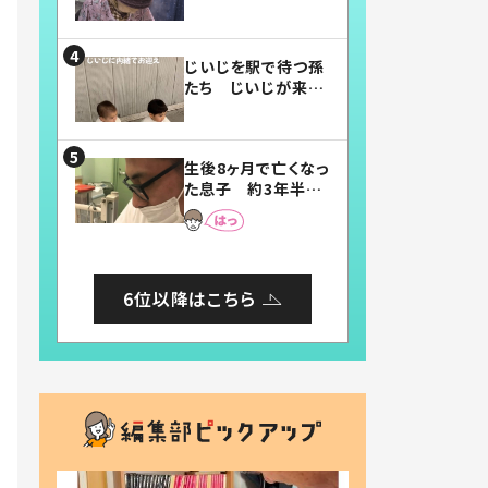
賛したお弁当に「美
味しそう」「お弁当す
ごい」
じいじを駅で待つ孫
たち じいじが来た
瞬間…！？「じいじイ
ケメン」「デレッデレ」
「嬉しくて可愛くてた
生後8ヶ月で亡くなっ
まらない」「幸せにな
た息子 約3年半
れる」
後、当時の妻の日記
に書いてあった本音
とは
6位以降はこちら