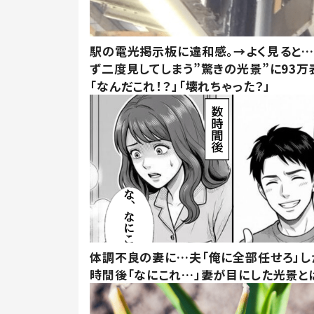
駅の電光掲示板に違和感。→よく見ると
ず二度見してしまう”驚きの光景”に93万
「なんだこれ！？」「壊れちゃった？」
体調不良の妻に…夫「俺に全部任せろ」し
時間後「なにこれ…」妻が目にした光景と