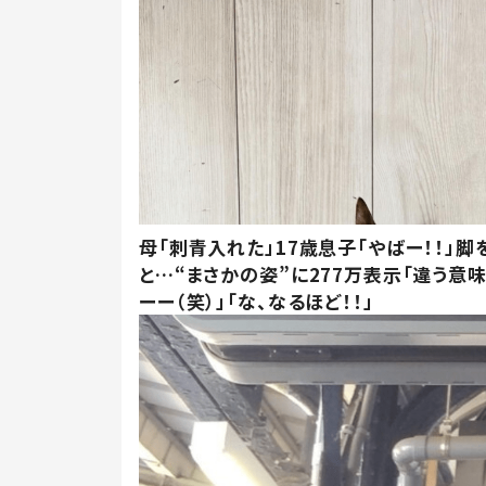
母「刺青入れた」17歳息子「やばー！！」脚
と…“まさかの姿”に277万表示「違う意
ーー（笑）」「な、なるほど！！」