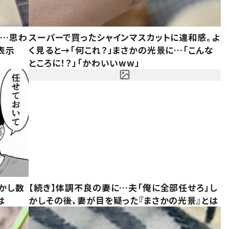
……思わ
スーパーで買ったシャインマスカットに違和感。よ
表示
く見ると→「何これ？」まさかの光景に…「こんな
ところに！？」「かわいいww」
かし数
【続き】体調不良の妻に…夫「俺に全部任せろ」し
は
かしその後、妻が目を疑った『まさかの光景』とは