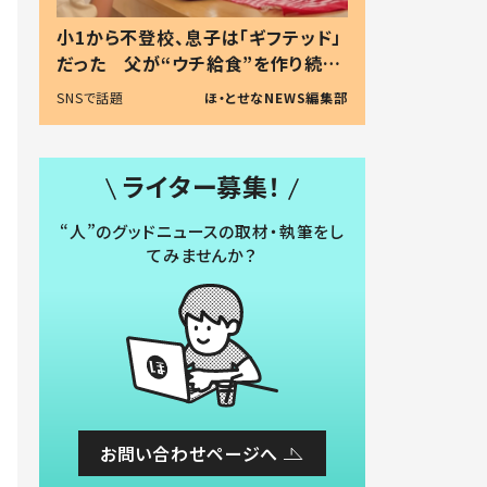
小1から不登校、息子は「ギフテッド」
だった 父が“ウチ給食”を作り続け
る理由とは #令和の親 #令和の子
SNSで話題
ほ・とせなNEWS編集部
ライター募集！
“人”のグッドニュースの取材・執筆をし
てみませんか？
お問い合わせページへ