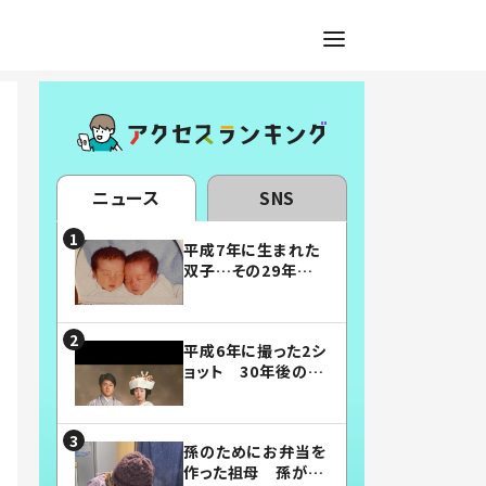
ニュース
SNS
平成7年に生まれた
双子…その29年後
の姿に「漫画みたい」
「素敵すぎる」
平成6年に撮った2シ
ョット 30年後の姿
に…「美男美女」「こ
んな夫婦になりた
い」
孫のためにお弁当を
作った祖母 孫が絶