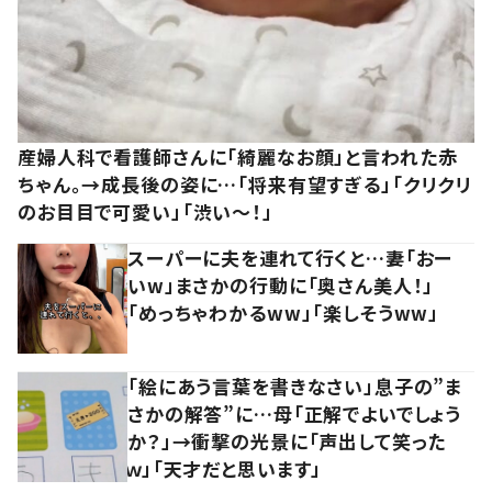
産婦人科で看護師さんに「綺麗なお顔」と言われた赤
ちゃん。→成長後の姿に…「将来有望すぎる」「クリクリ
のお目目で可愛い」「渋い～！」
スーパーに夫を連れて行くと…妻「おー
いw」まさかの行動に「奥さん美人！」
「めっちゃわかるww」「楽しそうww」
「絵にあう言葉を書きなさい」息子の”ま
さかの解答”に…母「正解でよいでしょう
か？」→衝撃の光景に「声出して笑った
ｗ」「天才だと思います」