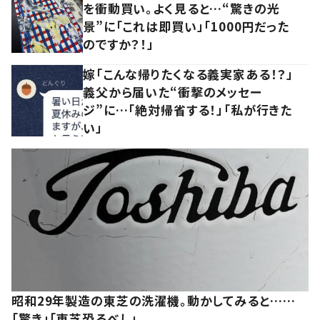
を衝動買い。よく見ると…“驚きの光
景”に「これは即買い」「1000円だった
のですか？！」
嫁「こんな帰りたくなる義実家ある！？」
義父から届いた“衝撃のメッセー
ジ”に…「絶対帰省する！」「私が行きた
い」
昭和29年製造の東芝の洗濯機。動かしてみると……
「驚き」「東芝恐るべし」