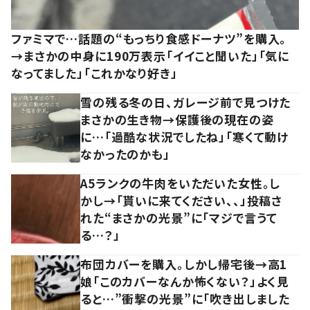
ファミマで…話題の“もっちり食感ドーナツ”を購入。
→まさかの中身に190万表示「イイこと聞いた」「気に
なってました」「これかなり好き」
雪の残る冬の日、ガレージ前で見つけた
まさかの生き物→保護後の現在の姿
に…「過酷な状況でしたね」「寒くて動け
なかったのかも」
A5ランクの牛肉をいただいた女性。し
かし→「貰いに来てください、、」投稿さ
れた“まさかの光景”に「マジで言うて
る…？」
布団カバーを購入。しかし帰宅後→高1
娘「このカバーなんか怖くない？」よく見
ると…”衝撃の光景”に「吹き出しました