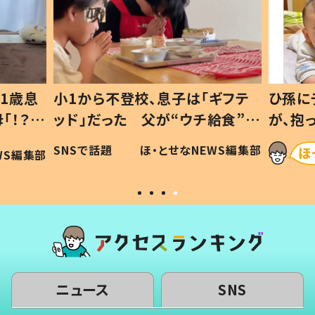
1歳息
小1から不登校、息子は「ギフテ
ひ孫に
「！？」
ッド」だった 父が“ウチ給食”を
が、抱
に「可愛
作り続ける理由とは #令和の親
「涙が
SNSで話題
ほ・とせなNEWS編集部
WS編集部
#令和の子
い」
ニュース
SNS