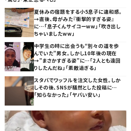
夏休みの宿題をする小5息子に違和感。
→直後、母がみた『衝撃的すぎる姿』
に…「息子くんサイコーww」「吹き出し
ちゃいましたww」
中学生の時に出会うも“別々の道を歩
んでいた”男女。しかし10年後の現在
→”まさかすぎる姿”に…「2人とも遠回
りしたんだね」「素敵過ぎる」
スタバでワッフルを注文した女性。しか
しその後、SNSが騒然とした投稿に…
「知らなかった」「ヤバい安い」