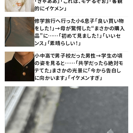
「きゃああ」「これは、モテるぞぉ」「客観
的にイケメン」
修学旅行へ行った小6息子「良い買い物
をした！」→母が驚愕した“まさかの購入
品”に……「初めて見ました！」「いいセ
ンス」「素晴らしい！」
小中高で男子校だった男性→学生の頃
の姿を見ると……「共学だったら絶対モ
テてた」まさかの光景に「今から告白し
に向かいます」「イケメンすぎ」