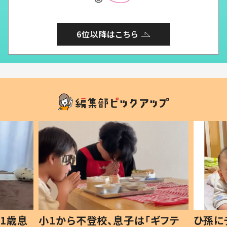
6位以降はこちら
1歳息
小1から不登校、息子は「ギフテ
ひ孫に