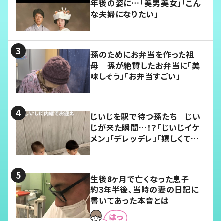
年後の姿に…「美男美女」「こん
な夫婦になりたい」
孫のためにお弁当を作った祖
母 孫が絶賛したお弁当に「美
味しそう」「お弁当すごい」
じいじを駅で待つ孫たち じい
じが来た瞬間…！？「じいじイケ
メン」「デレッデレ」「嬉しくて可
愛くてたまらない」「幸せになれ
る」
生後8ヶ月で亡くなった息子
約3年半後、当時の妻の日記に
書いてあった本音とは