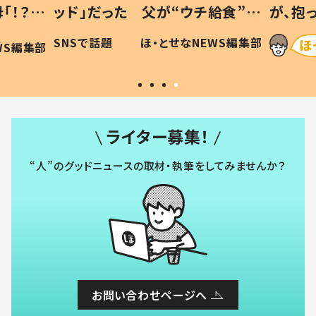
「！？」
ッド」だった 父が“ウチ給食”を
が、抱
に「可愛
作り続ける理由とは #令和の親
「涙が
SNSで話題
ほ・とせなNEWS編集部
WS編集部
#令和の子
い」
ライター募集！
“人”のグッドニュースの取材・執筆をしてみませんか？
お問い合わせページへ