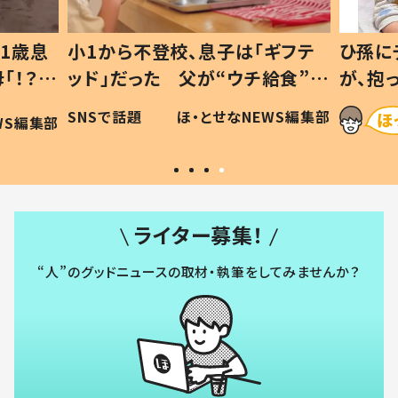
1歳息
小1から不登校、息子は「ギフテ
ひ孫に
「！？」
ッド」だった 父が“ウチ給食”を
が、抱
に「可愛
作り続ける理由とは #令和の親
「涙が
SNSで話題
ほ・とせなNEWS編集部
WS編集部
#令和の子
い」
ライター募集！
“人”のグッドニュースの取材・執筆をしてみませんか？