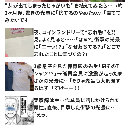
“芽が出てしまったじゃがいも”を植えてみたら…→約
3ヶ月後、驚きの光景に「捨てるのやめたｗｗ」「育てて
みたいです！」
夜、コインランドリーで“忘れ物”を発
見。よく見ると……「はぁ？」衝撃の光景
に「エーッ！？」「なぜ落ちてる？」「どこで
忘れたことに気づくの？」
3歳息子を見た保育園の先生「何そのT
シャツ！？」→職員全員に激震が走ったま
さかの光景に…「そりゃ先生も大興奮す
るはず」「すげーー！！」
実家解体中…作業員に話しかけられた
男性。直後、目撃した衝撃の光景に…
「えっ」