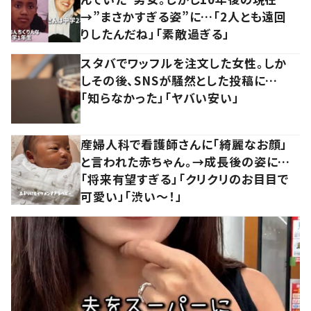
→”まさかすぎる姿”に…「2人とも遠回
りしたんだね」「素敵過ぎる」
スタバでワッフルを注文した女性。しか
しその後、SNSが騒然とした投稿に…
「知らなかった」「ヤバい安い」
産婦人科で看護師さんに「綺麗なお顔」
と言われた赤ちゃん。→成長後の姿に…
「将来有望すぎる」「クリクリのお目目で
可愛い」「渋い～！」