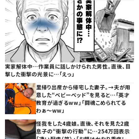
実家解体中…作業員に話しかけられた男性。直後、目
撃した衝撃の光景に…「えっ」
里帰り出産から帰宅した妻子。→夫が用
意した“ベビーベッド”を見ると…「英才
教育が過ぎるww」「闘魂こめられてる
わぁ～ww」
怪我をした4歳娘。直後、それを見た2歳
息子の“衝撃の行動”に…254万回表示
「凄い配慮（笑）」「お顔はかなり重症レ