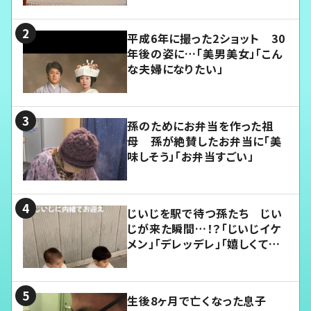
平成6年に撮った2ショット 30
年後の姿に…「美男美女」「こん
な夫婦になりたい」
孫のためにお弁当を作った祖
母 孫が絶賛したお弁当に「美
味しそう」「お弁当すごい」
じいじを駅で待つ孫たち じい
じが来た瞬間…！？「じいじイケ
メン」「デレッデレ」「嬉しくて可
愛くてたまらない」「幸せになれ
る」
生後8ヶ月で亡くなった息子