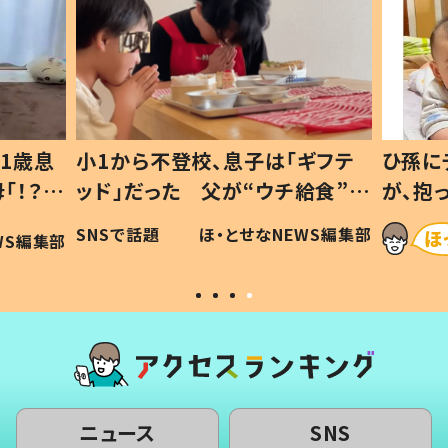
1歳息
小1から不登校、息子は「ギフテ
ひ孫に
「！？」
ッド」だった 父が“ウチ給食”を
が、抱
に「可愛
作り続ける理由とは #令和の親
「涙が
SNSで話題
ほ・とせなNEWS編集部
WS編集部
#令和の子
い」
ニュース
SNS