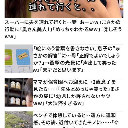
スーパーに夫を連れて行くと…妻「おーいw」まさかの
行動に「奥さん美人！」「めっちゃわかるww」「楽しそう
ww」
「絵にあう言葉を書きなさい」息子の”ま
さかの解答”に…母「正解でよいでしょう
か？」→衝撃の光景に「声出して笑った
ｗ」「天才だと思います」
ママが保育園へお迎えに→2歳息子を
見たら……「先生とめっちゃ笑った」まさ
かの姿に「幼児しか許されないヤツ
ww」「大渋滞すぎるw」
ベンチで休憩していると…遠方に違和
感。その後、近付いてきたモノに……「ぐ