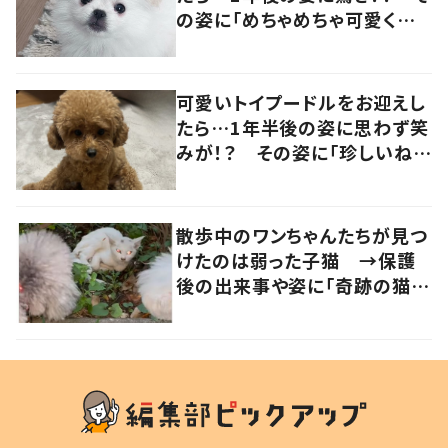
の姿に「めちゃめちゃ可愛くて
笑いました」「個性が光ってる」
の声
可愛いトイプードルをお迎えし
たら…1年半後の姿に思わず笑
みが！？ その姿に「珍しいね」
「可愛さ増します」の声
散歩中のワンちゃんたちが見つ
けたのは弱った子猫 →保護
後の出来事や姿に「奇跡の猫ち
ゃん」「強運の持ち主」の声