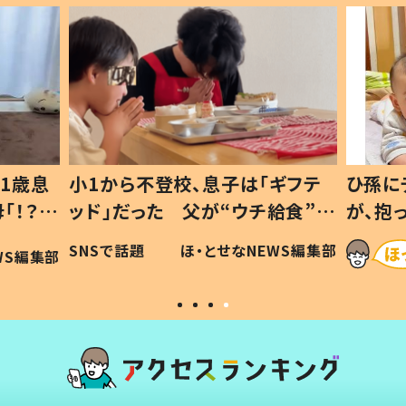
ギフテ
ひ孫にデレデレな80歳じいじ
給食”を
が、抱っこすると…ひ孫の反応に
和の親
「涙が出ました」「可愛くて仕方な
WS編集部
ほ・とせなNEWS編集部
い」