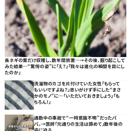
長ネギの葉だけ収穫し、数年間放置…→その後、掘り起こして
みた結果…“驚愕の姿”に「え？」「我々は進化の瞬間を目にし
たのか」
洗濯物のカゴを片付けていた女性「もらって
もいいですよね？」思いがけず手にした“まさ
かのモノ”に…「いただいておきましょう」「も
ちろん！」
通勤中の事故で“一時意識不明”だったパ
パ。→医師「元通りの生活は諦めて」数年後の
姿に迫る