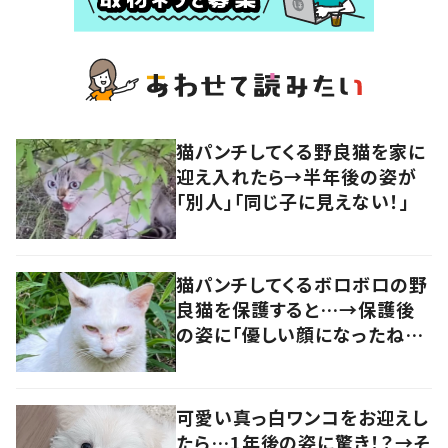
猫パンチしてくる野良猫を家に
迎え入れたら→半年後の姿が
「別人」「同じ子に見えない！」
猫パンチしてくるボロボロの野
良猫を保護すると…→保護後
の姿に「優しい顔になったね！」
の声
可愛い真っ白ワンコをお迎えし
たら…1年後の姿に驚き！？→そ