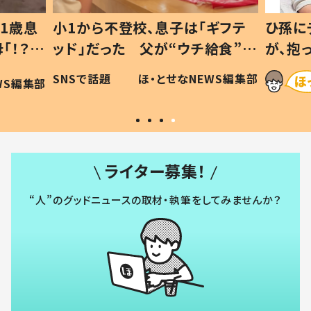
ギフテ
ひ孫にデレデレな80歳じいじ
給食”を
が、抱っこすると…ひ孫の反応に
和の親
「涙が出ました」「可愛くて仕方な
WS編集部
ほ・とせなNEWS編集部
い」
ライター募集！
“人”のグッドニュースの取材・執筆をしてみませんか？