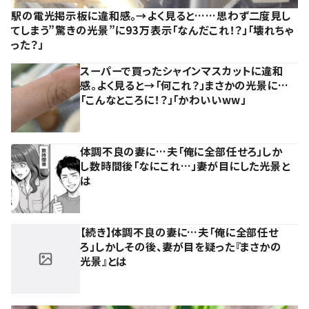
駅の電光掲示板に違和感。→よく見ると……思わず二度見し
てしまう”驚きの光景”に93万表示「なんだこれ！？」「壊れちゃ
った？」
スーパーで買ったシャインマスカットに違和
感。よく見ると→「何これ？」まさかの光景に…
「こんなところに！？」「かわいいww」
体調不良の妻に…夫「俺に全部任せろ」しか
し数時間後「なにこれ…」妻が目にした光景と
は
【続き】体調不良の妻に…夫「俺に全部任せ
ろ」しかしその後、妻が目を疑った『まさかの
光景』とは