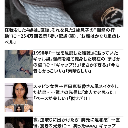
怪我をした4歳娘。直後、それを見た2歳息子の“衝撃の行
動”に…254万回表示「凄い配慮（笑）」「お顔はかなり重症レ
ベル」
1998年『一世を風靡した雑誌』に載っていた
ギャル男。闘病を経て転身した現在の”まさか
の姿”に…「ギャップ！！」「まさかすぎる」「今も
昔もかっこいい」「素晴らしい」
スッピン女性→戸田恵梨香さん風メイクをし
た結果……驚きの光景に「本人かと思った」
「ベースが美しい」「似すぎ！！」
夜、虫取りに出かけたら“胸元に違和感”→直
後、驚きの光景に…「笑ったｗｗｗ」「ギャップ