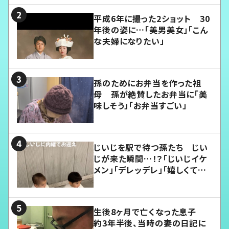
平成6年に撮った2ショット 30
年後の姿に…「美男美女」「こん
な夫婦になりたい」
孫のためにお弁当を作った祖
母 孫が絶賛したお弁当に「美
味しそう」「お弁当すごい」
じいじを駅で待つ孫たち じい
じが来た瞬間…！？「じいじイケ
メン」「デレッデレ」「嬉しくて可
愛くてたまらない」「幸せになれ
る」
生後8ヶ月で亡くなった息子
約3年半後、当時の妻の日記に