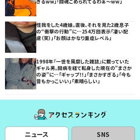
ぎるww」「闘魂こめられてるわぁ～ww」
怪我をした4歳娘。直後、それを見た2歳息子
の“衝撃の行動”に…254万回表示「凄い配
慮（笑）」「お顔はかなり重症レベル」
1998年『一世を風靡した雑誌』に載っていた
ギャル男。闘病を経て転身した現在の”まさか
の姿”に…「ギャップ！！」「まさかすぎる」「今も
昔もかっこいい」「素晴らしい」
ニュース
SNS