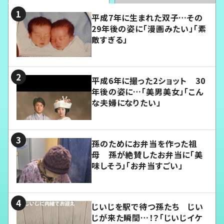
平成7年に生まれた双子…その
29年後の姿に「漫画みたい」「素
敵すぎる」
平成6年に撮った2ショット 30
年後の姿に…「美男美女」「こん
な夫婦になりたい」
孫のためにお弁当を作った祖
母 孫が絶賛したお弁当に「美
味しそう」「お弁当すごい」
じいじを駅で待つ孫たち じい
じが来た瞬間…！？「じいじイケ