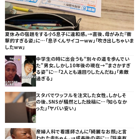
夏休みの宿題をする小5息子に違和感。→直後、母がみた『衝
撃的すぎる姿』に…「息子くんサイコーww」「吹き出しちゃいま
したww」
中学生の時に出会うも“別々の道を歩んでい
た”男女。しかし10年後の現在→”まさかすぎ
る姿”に…「2人とも遠回りしたんだね」「素敵
過ぎる」
スタバでワッフルを注文した女性。しかしそ
の後、SNSが騒然とした投稿に…「知らなか
った」「ヤバい安い」
産婦人科で看護師さんに「綺麗なお顔」と言
われた赤ちゃん。→成長後の姿に…「将来有