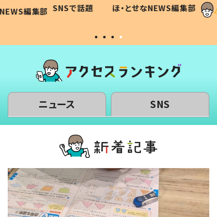
に「可愛
作り続ける理由とは #令和の親
「涙が
SNSで話題
ほ・とせなNEWS編集部
WS編集部
#令和の子
い」
ニュース
SNS