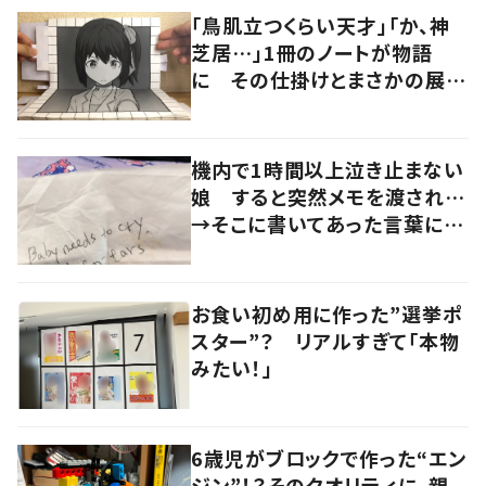
「鳥肌立つくらい天才」「か、神
芝居…」1冊のノートが物語
に その仕掛けとまさかの展開
に驚きの声
機内で1時間以上泣き止まない
娘 すると突然メモを渡され…
→そこに書いてあった言葉に
「心が救われる」「感動しまし
た」
お食い初め用に作った”選挙ポ
スター”？ リアルすぎて「本物
みたい！」
6歳児がブロックで作った“エン
ジン”！？そのクオリティに、親