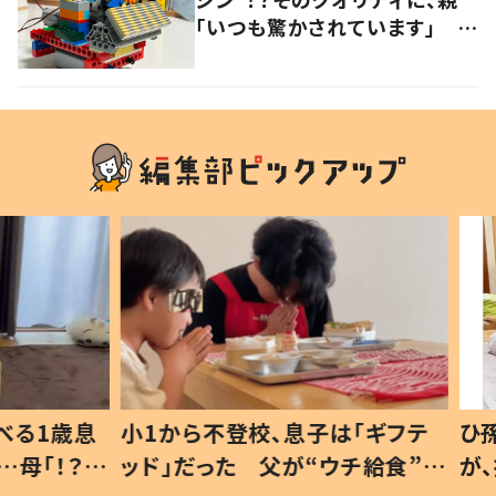
「いつも驚かされています」 作
品づくりのきっかけについて聞
いた
1歳息
小1から不登校、息子は「ギフテ
ひ孫に
「！？」
ッド」だった 父が“ウチ給食”を
が、抱