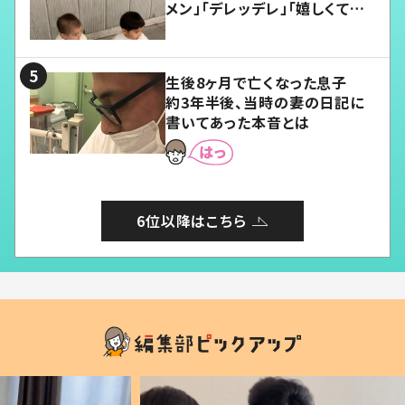
メン」「デレッデレ」「嬉しくて可
愛くてたまらない」「幸せになれ
る」
生後8ヶ月で亡くなった息子
約3年半後、当時の妻の日記に
書いてあった本音とは
6位以降はこちら