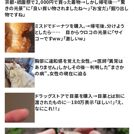
京都・祇園祭で2,000円で買った着物→しかし帰宅後…“驚
きの光景”に「良い買い物されましたね～」「お宝だ」「掘り出し
物ですね」
ミスドでドーナツを購入。→帰宅後、分けよう
としたら…… 目からウロコの光景に「サイ
コーですww」「激しいw」
胸部に違和感を覚えた女性。→医師「異常は
ありません」しかしその後…判明した”まさか
の病”。女性の現在に迫る
ドラッグストアで目薬を購入→目薬とは別に
渡されたものに…180万表示「ほしい！」「え、
なにこれ！！」