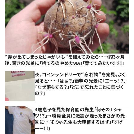
“芽が出てしまったじゃがいも”を植えてみたら…→約3ヶ月
後、驚きの光景に「捨てるのやめたｗｗ」「育ててみたいです！」
夜、コインランドリーで“忘れ物”を発見。よく
見ると……「はぁ？」衝撃の光景に「エーッ！？」
「なぜ落ちてる？」「どこで忘れたことに気づく
の？」
3歳息子を見た保育園の先生「何そのTシャ
ツ！？」→職員全員に激震が走ったまさかの光
景に…「そりゃ先生も大興奮するはず」「すげ
ーー！！」