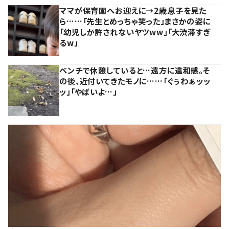
ママが保育園へお迎えに→2歳息子を見た
ら……「先生とめっちゃ笑った」まさかの姿に
「幼児しか許されないヤツww」「大渋滞すぎ
るw」
ベンチで休憩していると…遠方に違和感。そ
の後、近付いてきたモノに……「ぐぅわぁッッ
ッ」「やばいよ…」