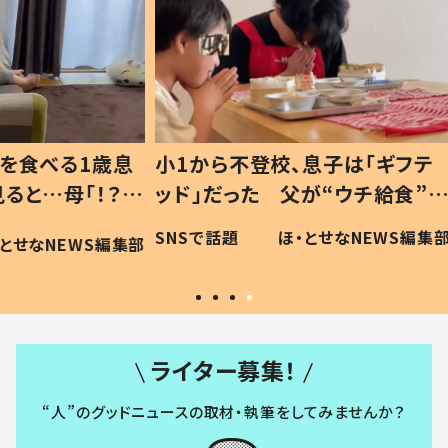
1歳息
小1から不登校、息子は「ギフテ
ひ孫に
「！？」
ッド」だった 父が“ウチ給食”を
が、抱
に「可愛
作り続ける理由とは #令和の親
「涙が
SNSで話題
ほ・とせなNEWS編集部
WS編集部
#令和の子
い」
ライター募集！
“人”のグッドニュースの取材・執筆をしてみませんか？