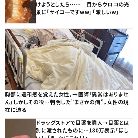
けようとしたら…… 目からウロコの光
景に「サイコーですww」「激しいw」
胸部に違和感を覚えた女性。→医師「異常はありませ
ん」しかしその後…判明した”まさかの病”。女性の現
在に迫る
ドラッグストアで目薬を購入→目薬とは
別に渡されたものに…180万表示「ほし
い！」「え、なにこれ！！」