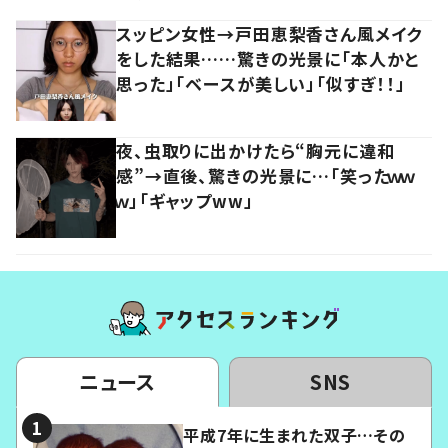
スッピン女性→戸田恵梨香さん風メイク
をした結果……驚きの光景に「本人かと
思った」「ベースが美しい」「似すぎ！！」
夜、虫取りに出かけたら“胸元に違和
感”→直後、驚きの光景に…「笑ったｗｗ
ｗ」「ギャップww」
ニュース
SNS
平成7年に生まれた双子…その