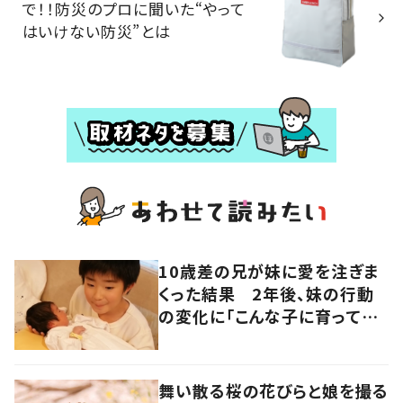
で！！防災のプロに聞いた“やって
はいけない防災”とは
10歳差の兄が妹に愛を注ぎま
くった結果 2年後、妹の行動
の変化に「こんな子に育ってほ
しいなぁ」「おじさん泣いちゃ
う」「尊い」
舞い散る桜の花びらと娘を撮る