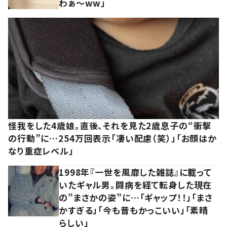
わぁ～ww」
怪我をした4歳娘。直後、それを見た2歳息子の“衝撃
の行動”に…254万回表示「凄い配慮（笑）」「お顔はか
なり重症レベル」
1998年『一世を風靡した雑誌』に載って
いたギャル男。闘病を経て転身した現在
の”まさかの姿”に…「ギャップ！！」「まさ
かすぎる」「今も昔もかっこいい」「素晴
らしい」