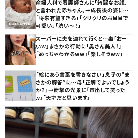
産婦人科で看護師さんに「綺麗なお顔」
と言われた赤ちゃん。→成長後の姿に…
「将来有望すぎる」「クリクリのお目目で
可愛い」「渋い～！」
スーパーに夫を連れて行くと…妻「おー
いw」まさかの行動に「奥さん美人！」
「めっちゃわかるww」「楽しそうww」
「絵にあう言葉を書きなさい」息子の”ま
さかの解答”に…母「正解でよいでしょう
か？」→衝撃の光景に「声出して笑った
ｗ」「天才だと思います」