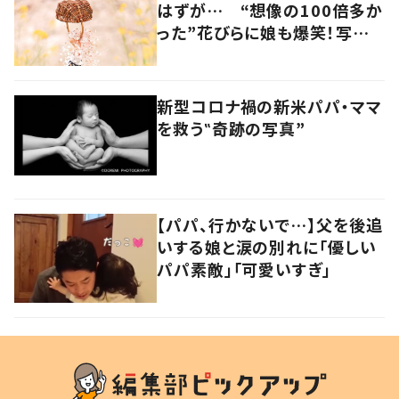
はずが… “想像の100倍多か
った”花びらに娘も爆笑！写真
には「躍動感溢れてる」の声
新型コロナ禍の新米パパ・ママ
を救う‟奇跡の写真”
【パパ、行かないで…】父を後追
いする娘と涙の別れに「優しい
パパ素敵」「可愛いすぎ」