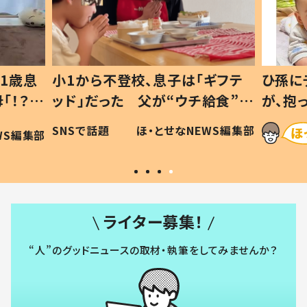
1歳息
小1から不登校、息子は「ギフテ
ひ孫に
「！？」
ッド」だった 父が“ウチ給食”を
が、抱
に「可愛
作り続ける理由とは #令和の親
「涙が
SNSで話題
ほ・とせなNEWS編集部
WS編集部
#令和の子
い」
ライター募集！
“人”のグッドニュースの取材・執筆をしてみませんか？