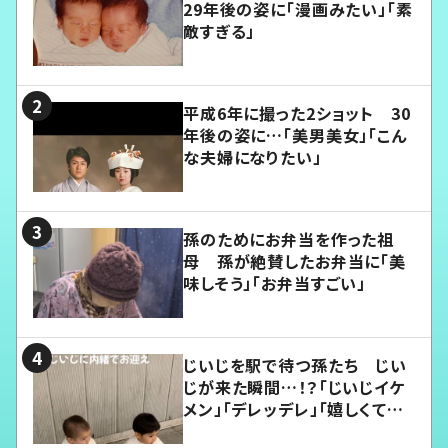
29年後の姿に「漫画みたい」「素
敵すぎる」
平成6年に撮った2ショット 30
年後の姿に…「美男美女」「こん
な夫婦になりたい」
孫のためにお弁当を作った祖
母 孫が絶賛したお弁当に「美
味しそう」「お弁当すごい」
じいじを駅で待つ孫たち じい
じが来た瞬間…！？「じいじイケ
メン」「デレッデレ」「嬉しくて可
愛くてたまらない」「幸せになれ