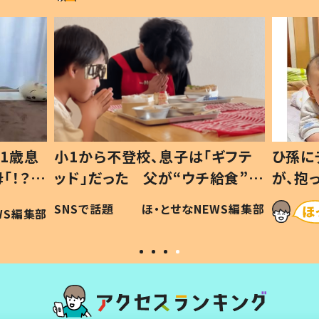
1歳息
小1から不登校、息子は「ギフテ
ひ孫に
「！？」
ッド」だった 父が“ウチ給食”を
が、抱
に「可愛
作り続ける理由とは #令和の親
「涙が
SNSで話題
ほ・とせなNEWS編集部
WS編集部
#令和の子
い」