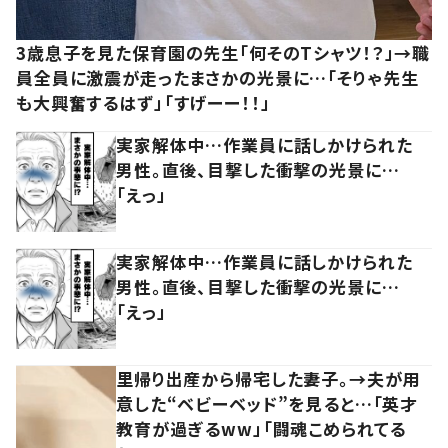
3歳息子を見た保育園の先生「何そのTシャツ！？」→職
員全員に激震が走ったまさかの光景に…「そりゃ先生
も大興奮するはず」「すげーー！！」
実家解体中…作業員に話しかけられた
男性。直後、目撃した衝撃の光景に…
「えっ」
実家解体中…作業員に話しかけられた
男性。直後、目撃した衝撃の光景に…
「えっ」
里帰り出産から帰宅した妻子。→夫が用
意した“ベビーベッド”を見ると…「英才
教育が過ぎるww」「闘魂こめられてる