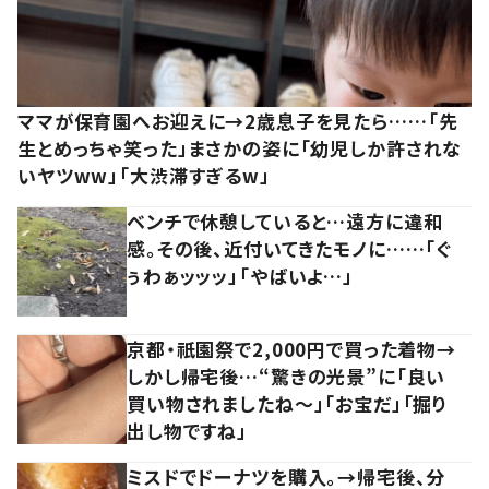
ママが保育園へお迎えに→2歳息子を見たら……「先
生とめっちゃ笑った」まさかの姿に「幼児しか許されな
いヤツww」「大渋滞すぎるw」
ベンチで休憩していると…遠方に違和
感。その後、近付いてきたモノに……「ぐ
ぅわぁッッッ」「やばいよ…」
京都・祇園祭で2,000円で買った着物→
しかし帰宅後…“驚きの光景”に「良い
買い物されましたね～」「お宝だ」「掘り
出し物ですね」
ミスドでドーナツを購入。→帰宅後、分