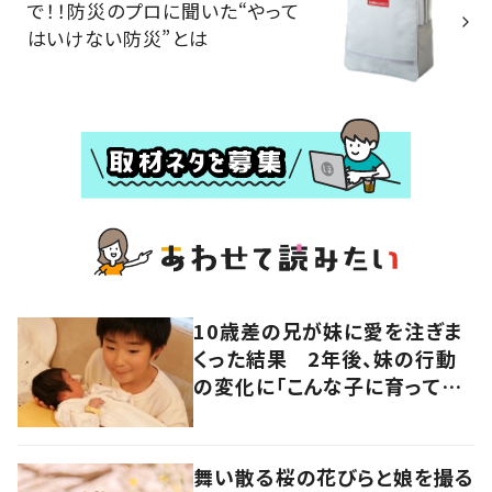
で！！防災のプロに聞いた“やって
はいけない防災”とは
10歳差の兄が妹に愛を注ぎま
くった結果 2年後、妹の行動
の変化に「こんな子に育ってほ
しいなぁ」「おじさん泣いちゃ
う」「尊い」
舞い散る桜の花びらと娘を撮る