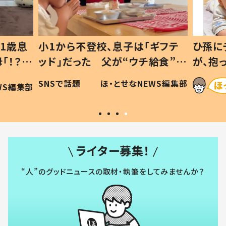
1歳息
小1から不登校、息子は「ギフテ
ひ孫に
「！？」
ッド」だった 父が“ウチ給食”を
が、抱
に「可愛
作り続ける理由とは #令和の親
「涙が
SNSで話題
ほ・とせなNEWS編集部
WS編集部
#令和の子
い」
ライター募集！
“人”のグッドニュースの取材・執筆をしてみませんか？