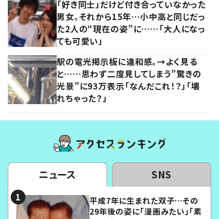
「好き同士」だけど付き合っていなかった
男女。それから15年…小中高と同じだっ
た2人の“現在の姿”に……「大人になっ
ても可愛い」
駅の電光掲示板に違和感。→よく見る
と……思わず二度見してしまう”驚きの
光景”に93万表示「なんだこれ！？」「壊
れちゃった？」
ニュース
SNS
平成7年に生まれた双子…その
29年後の姿に「漫画みたい」「素