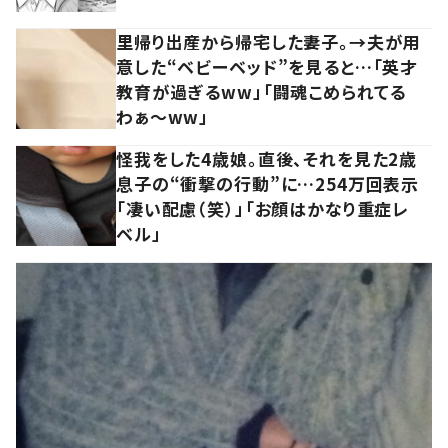
里帰り出産から帰宅した妻子。→夫が用
意した“ベビーベッド”を見ると…「英才
教育が過ぎるww」「闘魂こめられてる
わぁ～ww」
怪我をした4歳娘。直後、それを見た2歳
息子の“衝撃の行動”に…254万回表示
「凄い配慮（笑）」「お顔はかなり重症レ
ベル」