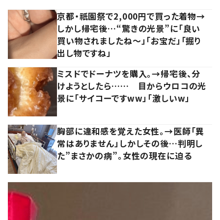
京都・祇園祭で2,000円で買った着物→
しかし帰宅後…“驚きの光景”に「良い
買い物されましたね～」「お宝だ」「掘り
出し物ですね」
ミスドでドーナツを購入。→帰宅後、分
けようとしたら…… 目からウロコの光
景に「サイコーですww」「激しいw」
胸部に違和感を覚えた女性。→医師「異
常はありません」しかしその後…判明し
た”まさかの病”。女性の現在に迫る