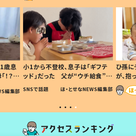
1歳息
小1から不登校、息子は「ギフテ
ひ孫に
「！？」
ッド」だった 父が“ウチ給食”を
が、抱
に「可愛
作り続ける理由とは #令和の親
「涙が
SNSで話題
ほ・とせなNEWS編集部
WS編集部
#令和の子
い」