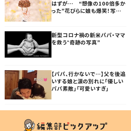
はずが… “想像の100倍多か
った”花びらに娘も爆笑！写真
には「躍動感溢れてる」の声
新型コロナ禍の新米パパ・ママ
を救う‟奇跡の写真”
【パパ、行かないで…】父を後追
いする娘と涙の別れに「優しい
パパ素敵」「可愛いすぎ」