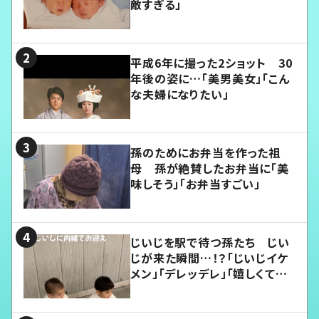
敵すぎる」
平成6年に撮った2ショット 30
年後の姿に…「美男美女」「こん
な夫婦になりたい」
孫のためにお弁当を作った祖
母 孫が絶賛したお弁当に「美
味しそう」「お弁当すごい」
じいじを駅で待つ孫たち じい
じが来た瞬間…！？「じいじイケ
メン」「デレッデレ」「嬉しくて可
愛くてたまらない」「幸せになれ
る」