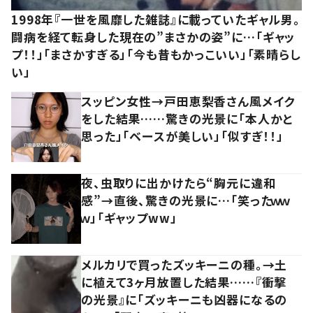
1998年『一世を風靡した雑誌』に載っていたギャル男。
闘病を経て転身した現在の”まさかの姿”に…「ギャッ
プ！！」「まさかすぎる」「今も昔もかっこいい」「素晴らし
い」
スッピン女性→戸田恵梨香さん風メイク
をした結果……驚きの光景に「本人かと
思った」「ベースが美しい」「似すぎ！！」
夜、虫取りに出かけたら“胸元に違和
感”→直後、驚きの光景に…「笑ったｗｗ
ｗ」「ギャップww」
メルカリで買ったズッキーニの種。→土
に植えて3ヶ月放置した結果……『衝撃
の光景』に「ズッキーニも凶器になるの