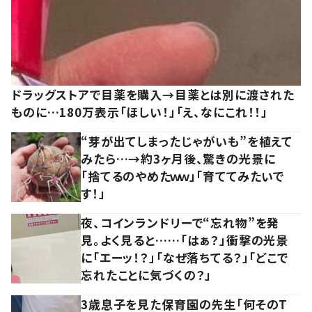
ドラッグストアで目薬を購入→目薬とは別に渡された
ものに…180万表示「ほしい！」「え、なにこれ！！」
“芽が出てしまったじゃがいも”を植えて
みたら…→約3ヶ月後、驚きの光景に
「捨てるのやめたｗｗ」「育ててみたいで
す！」
夜、コインランドリーで“忘れ物”を発
見。よく見ると……「はぁ？」衝撃の光景
に「エーッ！？」「なぜ落ちてる？」「どこで
忘れたことに気づくの？」
3歳息子を見た保育園の先生「何そのT