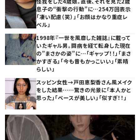
怪我をした4歳娘。直後、それを見た2歳
息子の“衝撃の行動”に…254万回表示
「凄い配慮（笑）」「お顔はかなり重症レ
ベル」
1998年『一世を風靡した雑誌』に載って
いたギャル男。闘病を経て転身した現在
の”まさかの姿”に…「ギャップ！！」「まさ
かすぎる」「今も昔もかっこいい」「素晴
らしい」
スッピン女性→戸田恵梨香さん風メイク
をした結果……驚きの光景に「本人かと
思った」「ベースが美しい」「似すぎ！！」