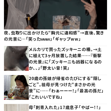
夜、虫取りに出かけたら“胸元に違和感”→直後、驚き
の光景に…「笑ったｗｗｗ」「ギャップww」
メルカリで買ったズッキーニの種。→土
に植えて3ヶ月放置した結果……『衝撃
の光景』に「ズッキーニも凶器になるの
か、、」「野太い音！笑」
20歳の孫娘が帰省のたびにする“隠し
ごと”。祖母が見つけた“まさかの光
景”に……「わぁーーー！」「最高の孫だ」
「これいいですね」
母「刺青入れた」17歳息子「やばー！！」