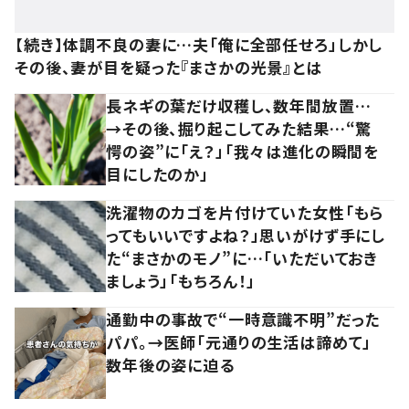
【続き】体調不良の妻に…夫「俺に全部任せろ」しかし
その後、妻が目を疑った『まさかの光景』とは
長ネギの葉だけ収穫し、数年間放置…
→その後、掘り起こしてみた結果…“驚
愕の姿”に「え？」「我々は進化の瞬間を
目にしたのか」
洗濯物のカゴを片付けていた女性「もら
ってもいいですよね？」思いがけず手にし
た“まさかのモノ”に…「いただいておき
ましょう」「もちろん！」
通勤中の事故で“一時意識不明”だった
パパ。→医師「元通りの生活は諦めて」
数年後の姿に迫る