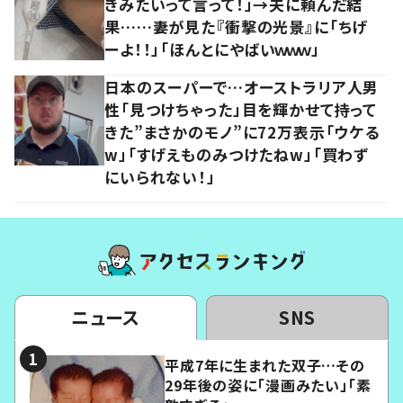
きみたいって言って！」→夫に頼んだ結
果……妻が見た『衝撃の光景』に「ちげ
ーよ！！」「ほんとにやばいｗｗｗ」
日本のスーパーで…オーストラリア人男
性「見つけちゃった」目を輝かせて持って
きた”まさかのモノ”に72万表示「ウケる
w」「すげえものみつけたねw」「買わず
にいられない！」
ニュース
SNS
平成7年に生まれた双子…その
29年後の姿に「漫画みたい」「素