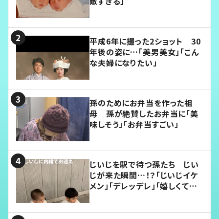
敵すぎる」
平成6年に撮った2ショット 30
年後の姿に…「美男美女」「こん
な夫婦になりたい」
孫のためにお弁当を作った祖
母 孫が絶賛したお弁当に「美
味しそう」「お弁当すごい」
じいじを駅で待つ孫たち じい
じが来た瞬間…！？「じいじイケ
メン」「デレッデレ」「嬉しくて可
愛くてたまらない」「幸せになれ
る」