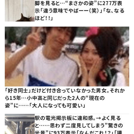
脚を見ると…“まさかの姿”に277万表
示「違う意味でやばーー（笑）」「な、なる
ほど！！」
「好き同士」だけど付き合っていなかった男女。それか
ら15年…小中高と同じだった2人の“現在の
姿”に……「大人になっても可愛い」
駅の電光掲示板に違和感。→よく見る
と……思わず二度見してしまう”驚きの
光景”に93万表示「なんだこれ！？」「壊