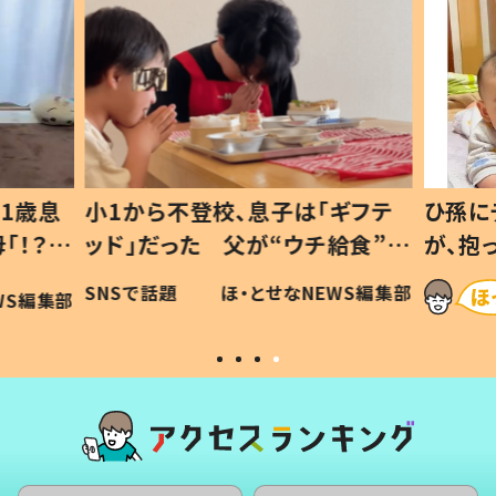
1歳息
小1から不登校、息子は「ギフテ
ひ孫に
「！？」
ッド」だった 父が“ウチ給食”を
が、抱
に「可愛
作り続ける理由とは #令和の親
「涙が
SNSで話題
ほ・とせなNEWS編集部
WS編集部
#令和の子
い」