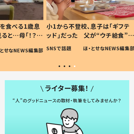
1歳息
小1から不登校、息子は「ギフテ
ひ孫に
「！？」
ッド」だった 父が“ウチ給食”を
が、抱
に「可愛
作り続ける理由とは #令和の親
「涙が
SNSで話題
ほ・とせなNEWS編集部
WS編集部
#令和の子
い」
ライター募集！
“人”のグッドニュースの取材・執筆をしてみませんか？