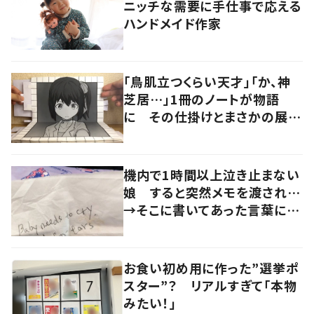
ニッチな需要に手仕事で応える
ハンドメイド作家
「鳥肌立つくらい天才」「か、神
芝居…」1冊のノートが物語
に その仕掛けとまさかの展開
に驚きの声
機内で1時間以上泣き止まない
娘 すると突然メモを渡され…
→そこに書いてあった言葉に
「心が救われる」「感動しまし
た」
お食い初め用に作った”選挙ポ
スター”？ リアルすぎて「本物
みたい！」