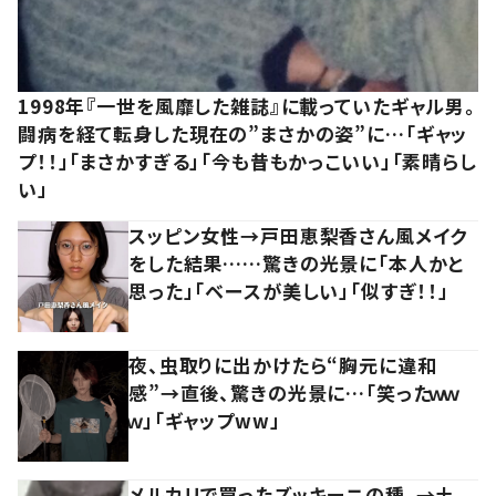
1998年『一世を風靡した雑誌』に載っていたギャル男。
闘病を経て転身した現在の”まさかの姿”に…「ギャッ
プ！！」「まさかすぎる」「今も昔もかっこいい」「素晴らし
い」
スッピン女性→戸田恵梨香さん風メイク
をした結果……驚きの光景に「本人かと
思った」「ベースが美しい」「似すぎ！！」
夜、虫取りに出かけたら“胸元に違和
感”→直後、驚きの光景に…「笑ったｗｗ
ｗ」「ギャップww」
メルカリで買ったズッキーニの種。→土