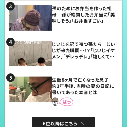
孫のためにお弁当を作った祖
母 孫が絶賛したお弁当に「美
味しそう」「お弁当すごい」
じいじを駅で待つ孫たち じい
じが来た瞬間…！？「じいじイケ
メン」「デレッデレ」「嬉しくて可
愛くてたまらない」「幸せになれ
る」
生後8ヶ月で亡くなった息子
約3年半後、当時の妻の日記に
書いてあった本音とは
6位以降はこちら