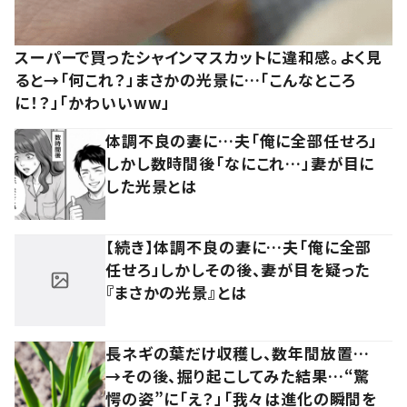
スーパーで買ったシャインマスカットに違和感。よく見
ると→「何これ？」まさかの光景に…「こんなところ
に！？」「かわいいww」
体調不良の妻に…夫「俺に全部任せろ」
しかし数時間後「なにこれ…」妻が目に
した光景とは
【続き】体調不良の妻に…夫「俺に全部
任せろ」しかしその後、妻が目を疑った
『まさかの光景』とは
長ネギの葉だけ収穫し、数年間放置…
→その後、掘り起こしてみた結果…“驚
愕の姿”に「え？」「我々は進化の瞬間を