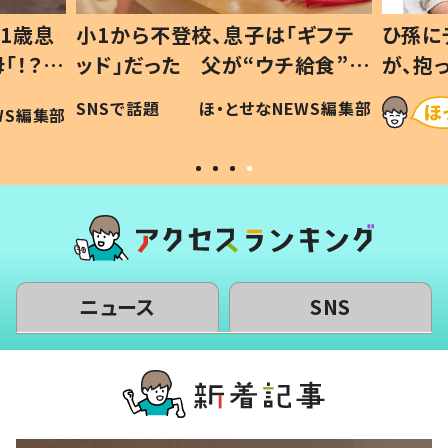
1歳息
小1から不登校、息子は「ギフテ
ひ孫に
「！？」
ッド」だった 父が“ウチ給食”を
が、抱
に「可愛
作り続ける理由とは #令和の親
「涙が
SNSで話題
ほ・とせなNEWS編集部
WS編集部
#令和の子
い」
ニュース
SNS