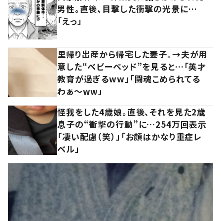
男性。直後、目撃した衝撃の光景に…
「えっ」
里帰り出産から帰宅した妻子。→夫が用
意した“ベビーベッド”を見ると…「英才
教育が過ぎるww」「闘魂こめられてる
わぁ～ww」
怪我をした4歳娘。直後、それを見た2歳
息子の“衝撃の行動”に…254万回表示
「凄い配慮（笑）」「お顔はかなり重症レ
ベル」