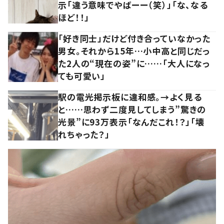
示「違う意味でやばーー（笑）」「な、なる
ほど！！」
「好き同士」だけど付き合っていなかった
男女。それから15年…小中高と同じだっ
た2人の“現在の姿”に……「大人になっ
ても可愛い」
駅の電光掲示板に違和感。→よく見る
と……思わず二度見してしまう”驚きの
光景”に93万表示「なんだこれ！？」「壊
れちゃった？」