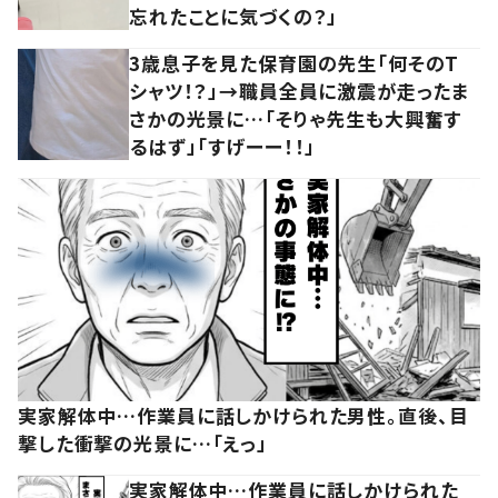
忘れたことに気づくの？」
3歳息子を見た保育園の先生「何そのT
シャツ！？」→職員全員に激震が走ったま
さかの光景に…「そりゃ先生も大興奮す
るはず」「すげーー！！」
実家解体中…作業員に話しかけられた男性。直後、目
撃した衝撃の光景に…「えっ」
実家解体中…作業員に話しかけられた