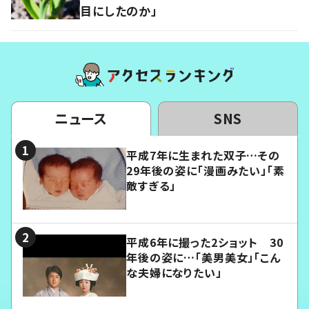
目にしたのか」
ニュース
SNS
平成7年に生まれた双子…その
29年後の姿に「漫画みたい」「素
敵すぎる」
平成6年に撮った2ショット 30
年後の姿に…「美男美女」「こん
な夫婦になりたい」