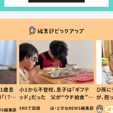
1歳息
小1から不登校、息子は「ギフテ
ひ孫に
「！？」
ッド」だった 父が“ウチ給食”を
が、抱
に「可愛
作り続ける理由とは #令和の親
「涙が
SNSで話題
ほ・とせなNEWS編集部
WS編集部
#令和の子
い」