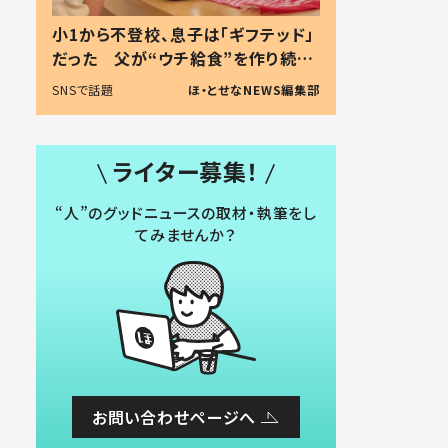
小1から不登校、息子は「ギフテッド」
だった 父が“ウチ給食”を作り続け
る理由とは #令和の親 #令和の子
SNSで話題
ほ・とせなNEWS編集部
ライター募集！
“人”のグッドニュースの取材・執筆をし
てみませんか？
お問い合わせページへ