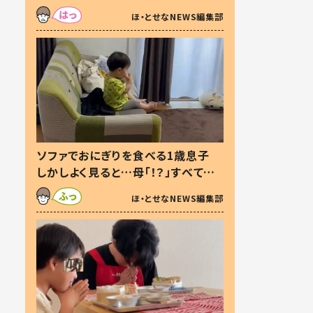
た本音とは
ほ・とせなNEWS編集部
ソファでおにぎりを食べる1歳息子
しかしよく見ると…母「！？」すべてを
察した母の投稿に「可愛いから許
ほ・とせなNEWS編集部
す！」「現行犯〜」