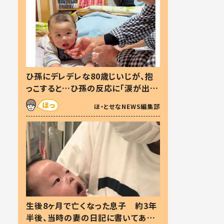
ひ孫にデレデレな80歳じいじが、抱
っこすると…ひ孫の反応に「涙が出ま
した」「可愛くて仕方ない」
ほ・とせなNEWS編集部
生後8ヶ月で亡くなった息子 約3年
半後、当時の妻の日記に書いてあっ