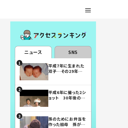
ニュース
SNS
平成7年に生まれた
双子…その29年後
の姿に「漫画みたい」
「素敵すぎる」
平成6年に撮った2シ
ョット 30年後の姿
に…「美男美女」「こ
んな夫婦になりた
い」
孫のためにお弁当を
作った祖母 孫が絶