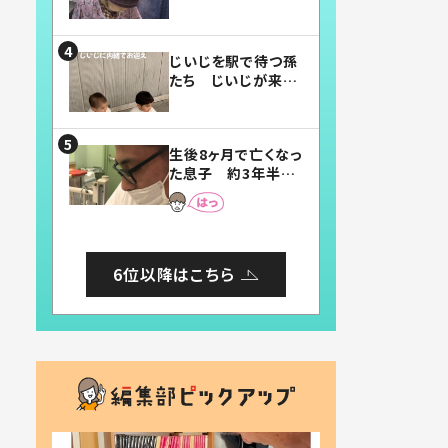
賛したお弁当に「美
味しそう」「お弁当す
ごい」
じいじを駅で待つ孫
たち じいじが来た
瞬間…！？「じいじイ
ケメン」「デレッデレ」
「嬉しくて可愛くてた
生後8ヶ月で亡くなっ
まらない」「幸せにな
た息子 約3年半
れる」
後、当時の妻の日記
に書いてあった本音
とは
6位以降はこちら