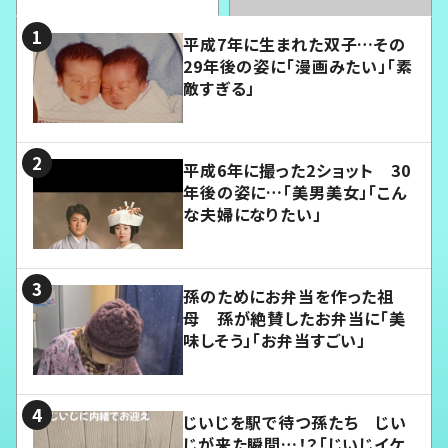
平成7年に生まれた双子…その
29年後の姿に「漫画みたい」「素
敵すぎる」
平成6年に撮った2ショット 30
年後の姿に…「美男美女」「こん
な夫婦になりたい」
孫のためにお弁当を作った祖
母 孫が絶賛したお弁当に「美
味しそう」「お弁当すごい」
じいじを駅で待つ孫たち じい
じが来た瞬間…！？「じいじイケ