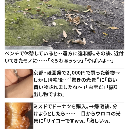
ベンチで休憩していると…遠方に違和感。その後、近付
いてきたモノに……「ぐぅわぁッッッ」「やばいよ…」
京都・祇園祭で2,000円で買った着物→
しかし帰宅後…“驚きの光景”に「良い
買い物されましたね～」「お宝だ」「掘り
出し物ですね」
ミスドでドーナツを購入。→帰宅後、分
けようとしたら…… 目からウロコの光
景に「サイコーですww」「激しいw」