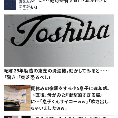
ジ”に…「絶対帰省する！」「私が行きた
い」
昭和29年製造の東芝の洗濯機。動かしてみると……
「驚き」「東芝恐るべし」
夏休みの宿題をする小5息子に違和感。
→直後、母がみた『衝撃的すぎる姿』
に…「息子くんサイコーww」「吹き出し
ちゃいましたww」