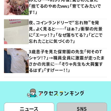
「捨てるのやめたｗｗ」「育ててみたいで
す！」
夜、コインランドリーで“忘れ物”を発
見。よく見ると……「はぁ？」衝撃の光景
に「エーッ！？」「なぜ落ちてる？」「どこで
忘れたことに気づくの？」
3歳息子を見た保育園の先生「何そのT
シャツ！？」→職員全員に激震が走ったま
さかの光景に…「そりゃ先生も大興奮す
るはず」「すげーー！！」
ニュース
SNS