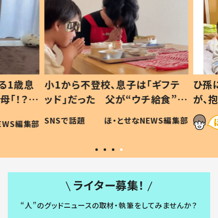
1歳息
小1から不登校、息子は「ギフテ
ひ孫に
「！？」
ッド」だった 父が“ウチ給食”を
が、抱
に「可愛
作り続ける理由とは #令和の親
「涙が
SNSで話題
ほ・とせなNEWS編集部
WS編集部
#令和の子
い」
ライター募集！
“人”のグッドニュースの取材・執筆をしてみませんか？