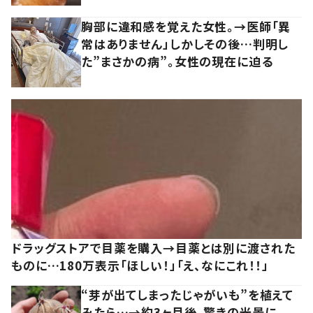
胸部に違和感を覚えた女性。→医師「異
常はありません」しかしその後…判明し
た”まさかの病”。女性の現在に迫る
ドラッグストアで目薬を購入→目薬とは別に渡された
ものに…180万表示「ほしい！」「え、なにこれ！！」
“芽が出てしまったじゃがいも”を植えて
みたら…→約3ヶ月後、驚きの光景に