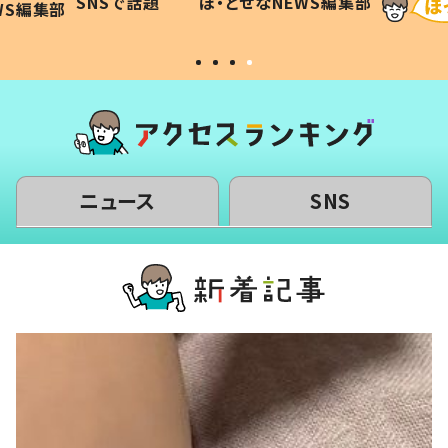
SNSで話題
ほ・とせなNEWS編集部
WS編集部
#令和の子
い」
ニュース
SNS