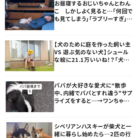
お昼寝するおじいちゃんとわん
こ しかしよく見ると…「何回で
も見てしまう」「ラブリーすぎ」の
声
【犬のために庭を作った飼い主
VS 遊ぶ気のない犬】シュール
な絵に21.1万いいね！？「犬の
強い意志を感じる」
パパが大好きな愛犬に“散歩
中、内緒でパパとすれ違う”サプ
ライズをすると…→ワンちゃん
の反応に「可愛すぎる」「賢い
子」の声
シベリアンハスキーが柴犬と一
緒に暮らし始めたら…2匹の行