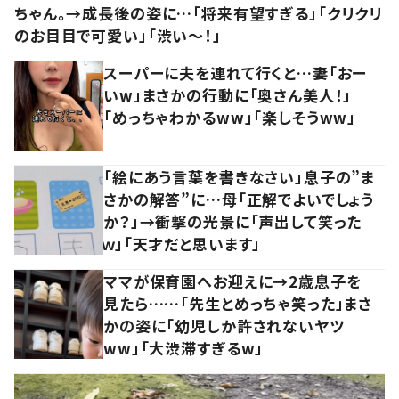
ちゃん。→成長後の姿に…「将来有望すぎる」「クリクリ
のお目目で可愛い」「渋い～！」
スーパーに夫を連れて行くと…妻「おー
いw」まさかの行動に「奥さん美人！」
「めっちゃわかるww」「楽しそうww」
「絵にあう言葉を書きなさい」息子の”ま
さかの解答”に…母「正解でよいでしょう
か？」→衝撃の光景に「声出して笑った
ｗ」「天才だと思います」
ママが保育園へお迎えに→2歳息子を
見たら……「先生とめっちゃ笑った」まさ
かの姿に「幼児しか許されないヤツ
ww」「大渋滞すぎるw」