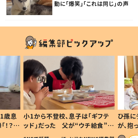
動に「爆笑」「これは同じ」の声
1歳息
小1から不登校、息子は「ギフテ
ひ孫に
「！？」
ッド」だった 父が“ウチ給食”を
が、抱
に「可愛
作り続ける理由とは #令和の親
「涙が