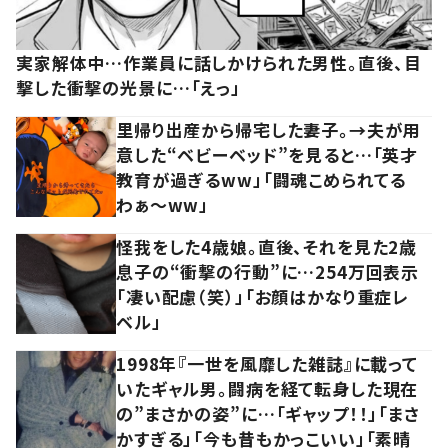
実家解体中…作業員に話しかけられた男性。直後、目
撃した衝撃の光景に…「えっ」
里帰り出産から帰宅した妻子。→夫が用
意した“ベビーベッド”を見ると…「英才
教育が過ぎるww」「闘魂こめられてる
わぁ～ww」
怪我をした4歳娘。直後、それを見た2歳
息子の“衝撃の行動”に…254万回表示
「凄い配慮（笑）」「お顔はかなり重症レ
ベル」
1998年『一世を風靡した雑誌』に載って
いたギャル男。闘病を経て転身した現在
の”まさかの姿”に…「ギャップ！！」「まさ
かすぎる」「今も昔もかっこいい」「素晴