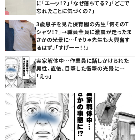
に「エーッ！？」「なぜ落ちてる？」「どこで
忘れたことに気づくの？」
3歳息子を見た保育園の先生「何そのT
シャツ！？」→職員全員に激震が走ったま
さかの光景に…「そりゃ先生も大興奮す
るはず」「すげーー！！」
実家解体中…作業員に話しかけられた
男性。直後、目撃した衝撃の光景に…
「えっ」