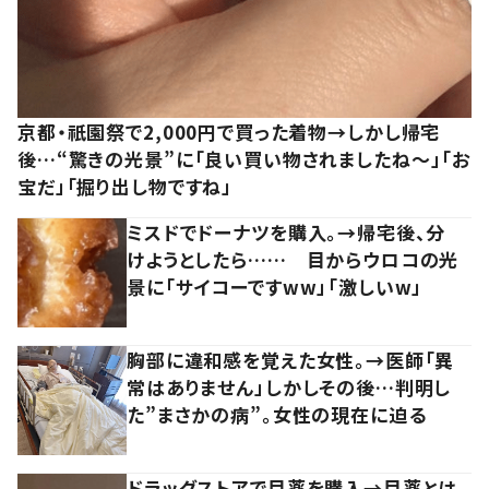
京都・祇園祭で2,000円で買った着物→しかし帰宅
後…“驚きの光景”に「良い買い物されましたね～」「お
宝だ」「掘り出し物ですね」
ミスドでドーナツを購入。→帰宅後、分
けようとしたら…… 目からウロコの光
景に「サイコーですww」「激しいw」
胸部に違和感を覚えた女性。→医師「異
常はありません」しかしその後…判明し
た”まさかの病”。女性の現在に迫る
ドラッグストアで目薬を購入→目薬とは