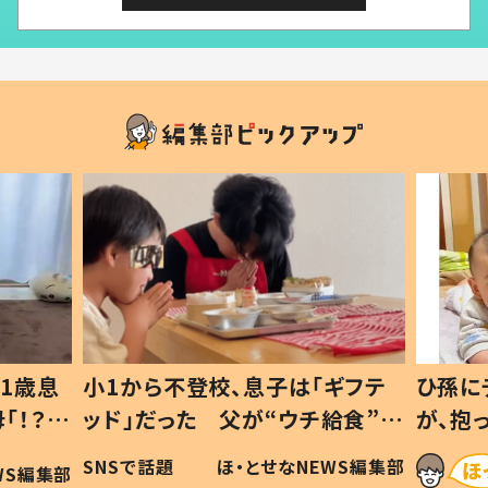
1歳息
小1から不登校、息子は「ギフテ
ひ孫に
「！？」
ッド」だった 父が“ウチ給食”を
が、抱
に「可愛
作り続ける理由とは #令和の親
「涙が
SNSで話題
ほ・とせなNEWS編集部
WS編集部
#令和の子
い」