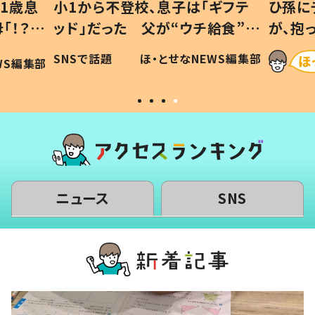
1歳息
小1から不登校、息子は「ギフテ
ひ孫に
「！？」
ッド」だった 父が“ウチ給食”を
が、抱
に「可愛
作り続ける理由とは #令和の親
「涙が
SNSで話題
ほ・とせなNEWS編集部
WS編集部
#令和の子
い」
ニュース
SNS