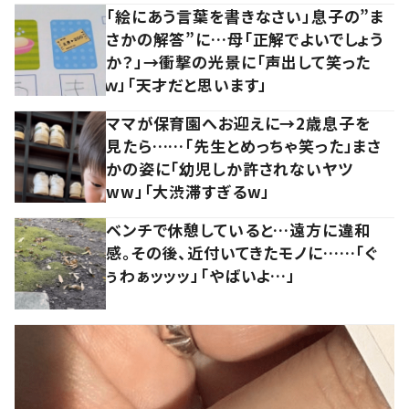
「絵にあう言葉を書きなさい」息子の”ま
さかの解答”に…母「正解でよいでしょう
か？」→衝撃の光景に「声出して笑った
ｗ」「天才だと思います」
ママが保育園へお迎えに→2歳息子を
見たら……「先生とめっちゃ笑った」まさ
かの姿に「幼児しか許されないヤツ
ww」「大渋滞すぎるw」
ベンチで休憩していると…遠方に違和
感。その後、近付いてきたモノに……「ぐ
ぅわぁッッッ」「やばいよ…」