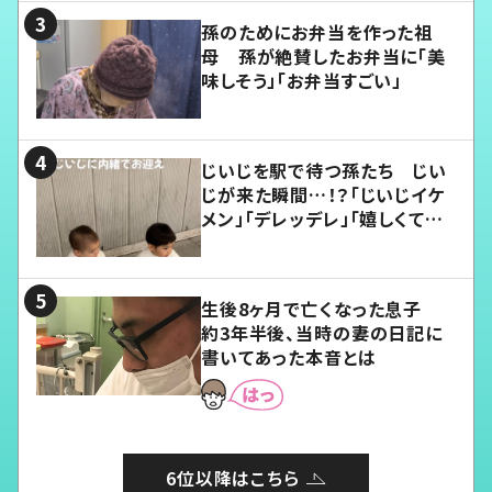
孫のためにお弁当を作った祖
母 孫が絶賛したお弁当に「美
味しそう」「お弁当すごい」
じいじを駅で待つ孫たち じい
じが来た瞬間…！？「じいじイケ
メン」「デレッデレ」「嬉しくて可
愛くてたまらない」「幸せになれ
る」
生後8ヶ月で亡くなった息子
約3年半後、当時の妻の日記に
書いてあった本音とは
6位以降はこちら