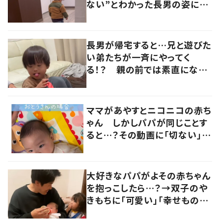
ない”とわかった長男の姿に
「もらい泣きする」「涙腺崩壊」
の声
長男が帰宅すると…兄と遊びた
い弟たちが一斉にやってく
る！？ 親の前では素直になれ
ない長男の優しい対応に「素敵
だなと思います」
ママがあやすとニコニコの赤ち
ゃん しかしパパが同じことす
ると…？その動画に「切ない」
「頑張って」と応援の声
大好きなパパがよその赤ちゃん
を抱っこしたら…？→双子のや
きもちに「可愛い」「幸せもの」
の声