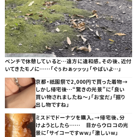
ベンチで休憩していると…遠方に違和感。その後、近付
いてきたモノに……「ぐぅわぁッッッ」「やばいよ…」
京都・祇園祭で2,000円で買った着物→
しかし帰宅後…“驚きの光景”に「良い
買い物されましたね～」「お宝だ」「掘り
出し物ですね」
ミスドでドーナツを購入。→帰宅後、分
けようとしたら…… 目からウロコの光
景に「サイコーですww」「激しいw」