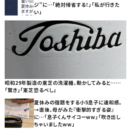
ジ”に…「絶対帰省する！」「私が行きた
い」
昭和29年製造の東芝の洗濯機。動かしてみると……
「驚き」「東芝恐るべし」
夏休みの宿題をする小5息子に違和感。
→直後、母がみた『衝撃的すぎる姿』
に…「息子くんサイコーww」「吹き出し
ちゃいましたww」