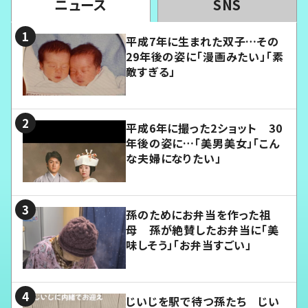
ニュース
SNS
平成7年に生まれた双子…その
29年後の姿に「漫画みたい」「素
敵すぎる」
平成6年に撮った2ショット 30
年後の姿に…「美男美女」「こん
な夫婦になりたい」
孫のためにお弁当を作った祖
母 孫が絶賛したお弁当に「美
味しそう」「お弁当すごい」
じいじを駅で待つ孫たち じい