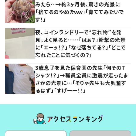
みたら…→約3ヶ月後、驚きの光景に
「捨てるのやめたｗｗ」「育ててみたいで
す！」
夜、コインランドリーで“忘れ物”を発
見。よく見ると……「はぁ？」衝撃の光景
に「エーッ！？」「なぜ落ちてる？」「どこで
忘れたことに気づくの？」
3歳息子を見た保育園の先生「何そのT
シャツ！？」→職員全員に激震が走ったま
さかの光景に…「そりゃ先生も大興奮す
るはず」「すげーー！！」