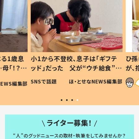
1歳息
小1から不登校、息子は「ギフテ
ひ孫に
「！？」
ッド」だった 父が“ウチ給食”を
が、抱
に「可愛
作り続ける理由とは #令和の親
「涙が
SNSで話題
ほ・とせなNEWS編集部
WS編集部
#令和の子
い」
ライター募集！
“人”のグッドニュースの取材・執筆をしてみませんか？