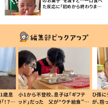
のお菓子”を渡すと…一口食べ
た反応に「初めから終わりまで
可愛い」の声
1歳息
小1から不登校、息子は「ギフテ
ひ孫に
「！？」
ッド」だった 父が“ウチ給食”を
が、抱