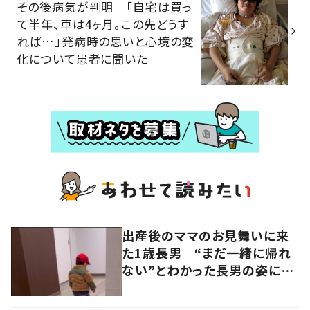
その後病気が判明 「自宅は買っ
て半年、車は4ヶ月。この先どうす
れば…」発病時の思いと心境の変
化について患者に聞いた
出産後のママのお見舞いに来
た1歳長男 “まだ一緒に帰れ
ない”とわかった長男の姿に
「もらい泣きする」「涙腺崩壊」
の声