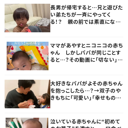
長男が帰宅すると…兄と遊びた
い弟たちが一斉にやってく
る！？ 親の前では素直になれ
ない長男の優しい対応に「素敵
だなと思います」
ママがあやすとニコニコの赤ち
ゃん しかしパパが同じことす
ると…？その動画に「切ない」
「頑張って」と応援の声
大好きなパパがよその赤ちゃん
を抱っこしたら…？→双子のや
きもちに「可愛い」「幸せもの」
の声
泣いている赤ちゃんに“初めて