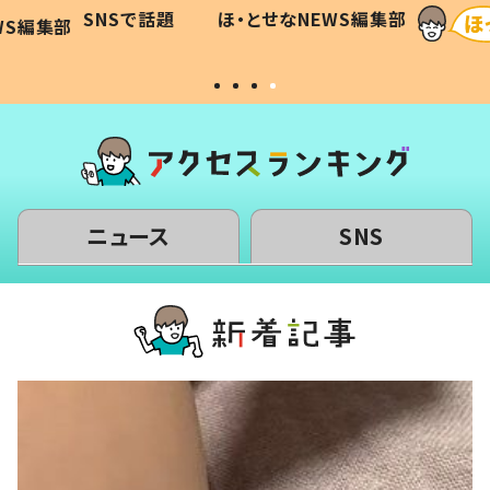
に「可愛
作り続ける理由とは #令和の親
「涙が
SNSで話題
ほ・とせなNEWS編集部
WS編集部
#令和の子
い」
ニュース
SNS