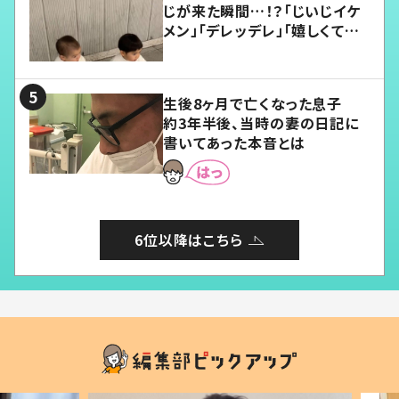
じが来た瞬間…！？「じいじイケ
メン」「デレッデレ」「嬉しくて可
愛くてたまらない」「幸せになれ
る」
生後8ヶ月で亡くなった息子
約3年半後、当時の妻の日記に
書いてあった本音とは
6位以降はこちら