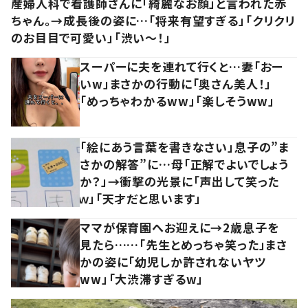
産婦人科で看護師さんに「綺麗なお顔」と言われた赤
ちゃん。→成長後の姿に…「将来有望すぎる」「クリクリ
のお目目で可愛い」「渋い～！」
スーパーに夫を連れて行くと…妻「おー
いw」まさかの行動に「奥さん美人！」
「めっちゃわかるww」「楽しそうww」
「絵にあう言葉を書きなさい」息子の”ま
さかの解答”に…母「正解でよいでしょう
か？」→衝撃の光景に「声出して笑った
ｗ」「天才だと思います」
ママが保育園へお迎えに→2歳息子を
見たら……「先生とめっちゃ笑った」まさ
かの姿に「幼児しか許されないヤツ
ww」「大渋滞すぎるw」