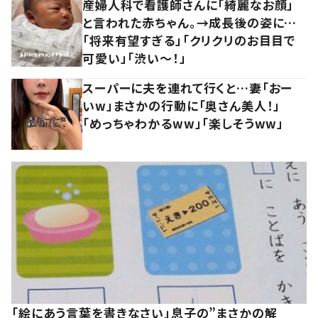
産婦人科で看護師さんに「綺麗なお顔」
と言われた赤ちゃん。→成長後の姿に…
「将来有望すぎる」「クリクリのお目目で
可愛い」「渋い～！」
スーパーに夫を連れて行くと…妻「おー
いw」まさかの行動に「奥さん美人！」
「めっちゃわかるww」「楽しそうww」
「絵にあう言葉を書きなさい」息子の”まさかの解