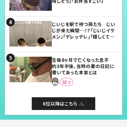
味しそう」「お弁当すごい」
じいじを駅で待つ孫たち じい
じが来た瞬間…！？「じいじイケ
メン」「デレッデレ」「嬉しくて可
愛くてたまらない」「幸せになれ
る」
生後8ヶ月で亡くなった息子
約3年半後、当時の妻の日記に
書いてあった本音とは
6位以降はこちら