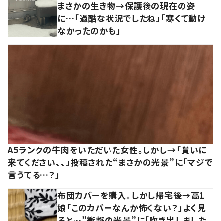
まさかの生き物→保護後の現在の姿
に…「過酷な状況でしたね」「寒くて動け
なかったのかも」
A5ランクの牛肉をいただいた女性。しかし→「貰いに
来てください、、」投稿された“まさかの光景”に「マジで
言うてる…？」
布団カバーを購入。しかし帰宅後→高1
娘「このカバーなんか怖くない？」よく見
ると…”衝撃の光景”に「吹き出しました