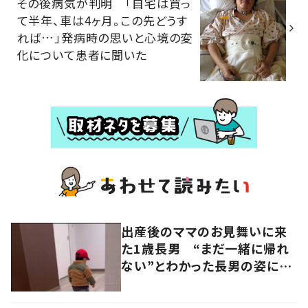
その後病気が判明 「自宅は買っ
て半年、車は4ヶ月。この先どうす
れば…」発病時の思いと心境の変
化について患者に聞いた
出産後のママのお見舞いに来
た1歳長男 “まだ一緒に帰れ
ない”とわかった長男の姿に
「もらい泣きする」「涙腺崩壊」
の声