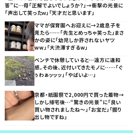
答”に…母「正解でよいでしょうか？」→衝撃の光景に
「声出して笑ったｗ」「天才だと思います」
ママが保育園へお迎えに→2歳息子を
見たら……「先生とめっちゃ笑った」まさ
かの姿に「幼児しか許されないヤツ
ww」「大渋滞すぎるw」
ベンチで休憩していると…遠方に違和
感。その後、近付いてきたモノに……「ぐ
ぅわぁッッッ」「やばいよ…」
京都・祇園祭で2,000円で買った着物→
しかし帰宅後…“驚きの光景”に「良い
買い物されましたね～」「お宝だ」「掘り
出し物ですね」