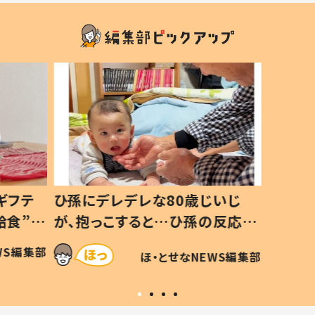
ギフテ
ひ孫にデレデレな80歳じいじ
給食”を
が、抱っこすると…ひ孫の反応に
和の親
「涙が出ました」「可愛くて仕方な
WS編集部
ほ・とせなNEWS編集部
い」