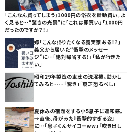
「こんなん買ってしまう」1000円の浴衣を衝動買い。よ
く見ると…“驚きの光景”に「これは即買い」「1000円
だったのですか？！」
嫁「こんな帰りたくなる義実家ある！？」
義父から届いた“衝撃のメッセー
ジ”に…「絶対帰省する！」「私が行きた
い」
昭和29年製造の東芝の洗濯機。動かし
てみると……「驚き」「東芝恐るべし」
夏休みの宿題をする小5息子に違和感。
→直後、母がみた『衝撃的すぎる姿』
に…「息子くんサイコーww」「吹き出し