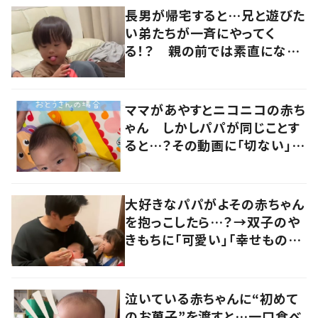
長男が帰宅すると…兄と遊びた
い弟たちが一斉にやってく
る！？ 親の前では素直になれ
ない長男の優しい対応に「素敵
だなと思います」
ママがあやすとニコニコの赤ち
ゃん しかしパパが同じことす
ると…？その動画に「切ない」
「頑張って」と応援の声
大好きなパパがよその赤ちゃん
を抱っこしたら…？→双子のや
きもちに「可愛い」「幸せもの」
の声
泣いている赤ちゃんに“初めて
のお菓子”を渡すと…一口食べ