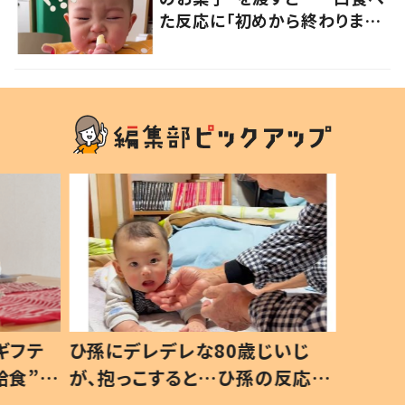
た反応に「初めから終わりまで
可愛い」の声
ギフテ
ひ孫にデレデレな80歳じいじ
給食”を
が、抱っこすると…ひ孫の反応に
和の親
「涙が出ました」「可愛くて仕方な