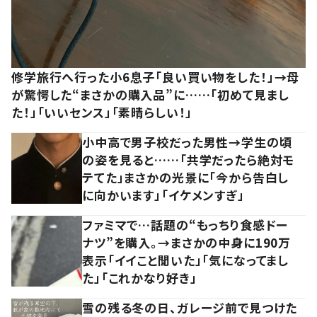
修学旅行へ行った小6息子「良い買い物をした！」→母
が驚愕した“まさかの購入品”に……「初めて見まし
た！」「いいセンス」「素晴らしい！」
小中高で男子校だった男性→学生の頃
の姿を見ると……「共学だったら絶対モ
テてた」まさかの光景に「今から告白し
に向かいます」「イケメンすぎ」
ファミマで…話題の“もっちり食感ドー
ナツ”を購入。→まさかの中身に190万
表示「イイこと聞いた」「気になってまし
た」「これかなり好き」
雪の残る冬の日、ガレージ前で見つけた