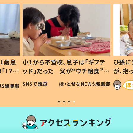
1歳息
小1から不登校、息子は「ギフテ
ひ孫に
「！？」
ッド」だった 父が“ウチ給食”を
が、抱
に「可愛
作り続ける理由とは #令和の親
「涙が
SNSで話題
ほ・とせなNEWS編集部
WS編集部
#令和の子
い」