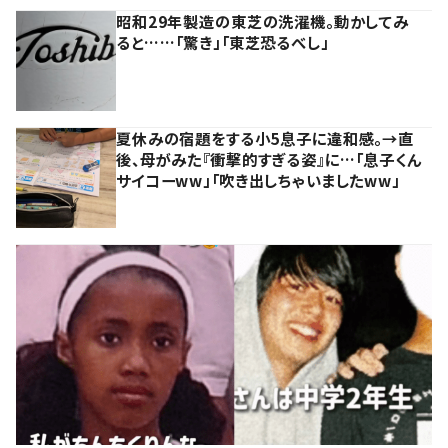
昭和29年製造の東芝の洗濯機。動かしてみ
ると……「驚き」「東芝恐るべし」
夏休みの宿題をする小5息子に違和感。→直
後、母がみた『衝撃的すぎる姿』に…「息子くん
サイコーww」「吹き出しちゃいましたww」