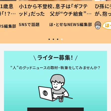
1歳息
小1から不登校、息子は「ギフテ
ひ孫に
「！？」
ッド」だった 父が“ウチ給食”を
が、抱
に「可愛
作り続ける理由とは #令和の親
「涙が
SNSで話題
ほ・とせなNEWS編集部
WS編集部
#令和の子
い」
ライター募集！
“人”のグッドニュースの取材・執筆をしてみませんか？