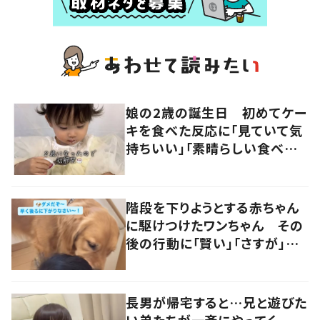
娘の2歳の誕生日 初めてケー
キを食べた反応に「見ていて気
持ちいい」「素晴らしい食べっ
ぷり」の声
階段を下りようとする赤ちゃん
に駆けつけたワンちゃん その
後の行動に「賢い」「さすが」の
声
長男が帰宅すると…兄と遊びた
い弟たちが一斉にやってく