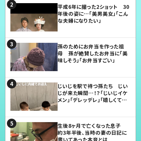
平成6年に撮った2ショット 30
年後の姿に…「美男美女」「こん
な夫婦になりたい」
孫のためにお弁当を作った祖
母 孫が絶賛したお弁当に「美
味しそう」「お弁当すごい」
じいじを駅で待つ孫たち じい
じが来た瞬間…！？「じいじイケ
メン」「デレッデレ」「嬉しくて可
愛くてたまらない」「幸せになれ
る」
生後8ヶ月で亡くなった息子
約3年半後、当時の妻の日記に
書いてあった本音とは