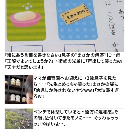
「絵にあう言葉を書きなさい」息子の”まさかの解答”に…母
「正解でよいでしょうか？」→衝撃の光景に「声出して笑ったｗ」
「天才だと思います」
ママが保育園へお迎えに→2歳息子を見た
ら……「先生とめっちゃ笑った」まさかの姿に
「幼児しか許されないヤツww」「大渋滞すぎ
るw」
ベンチで休憩していると…遠方に違和感。そ
の後、近付いてきたモノに……「ぐぅわぁッッ
ッ」「やばいよ…」