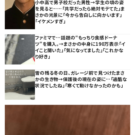
小中高で男子校だった男性→学生の頃の姿
を見ると……「共学だったら絶対モテてた」ま
さかの光景に「今から告白しに向かいます」
「イケメンすぎ」
ファミマで…話題の“もっちり食感ドーナ
ツ”を購入。→まさかの中身に190万表示「イ
イこと聞いた」「気になってました」「これかな
り好き」
雪の残る冬の日、ガレージ前で見つけたまさ
かの生き物→保護後の現在の姿に…「過酷な
状況でしたね」「寒くて動けなかったのかも」