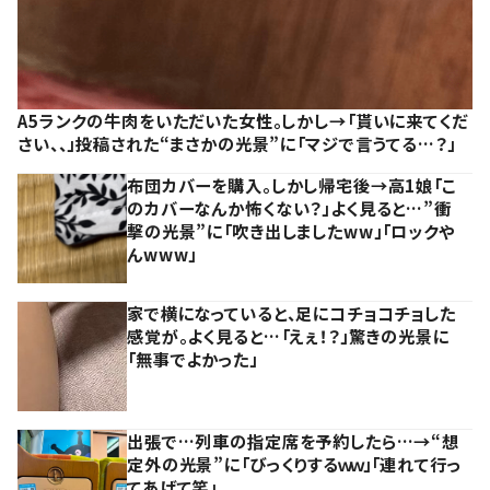
A5ランクの牛肉をいただいた女性。しかし→「貰いに来てくだ
さい、、」投稿された“まさかの光景”に「マジで言うてる…？」
布団カバーを購入。しかし帰宅後→高1娘「こ
のカバーなんか怖くない？」よく見ると…”衝
撃の光景”に「吹き出しましたww」「ロックや
んwww」
家で横になっていると、足にコチョコチョした
感覚が。よく見ると…「えぇ！？」驚きの光景に
「無事でよかった」
出張で…列車の指定席を予約したら…→“想
定外の光景”に「びっくりするｗｗ」「連れて行っ
てあげて笑」