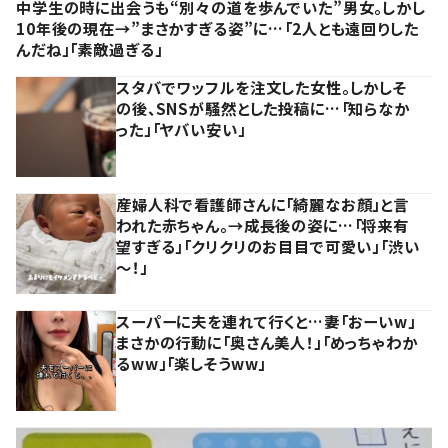
中学生の時に出会うも“別々の道を歩んでいた”男女。しかし
10年後の現在→”まさかすぎる姿”に…「2人とも遠回りした
んだね」「素敵過ぎる」
スタバでワッフルを注文した女性。しかしそ
の後、SNSが騒然とした投稿に…「知らなか
った」「ヤバい安い」
産婦人科で看護師さんに「綺麗なお顔」と言
われた赤ちゃん。→成長後の姿に…「将来有
望すぎる」「クリクリのお目目で可愛い」「渋い
～！」
スーパーに夫を連れて行くと…妻「おーいw」
まさかの行動に「奥さん美人！」「めっちゃわか
るww」「楽しそうww」