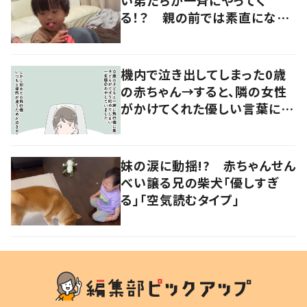
る！？ 親の前では素直になれ
ない長男の優しい対応に「素敵
だなと思います」
機内で泣き出してしまった0歳
の赤ちゃん→すると、隣の女性
がかけてくれた優しい言葉に
「心が救われた」
妹の涙に動揺!? 赤ちゃんせん
べい譲る兄の柴犬「優しすぎ
る」「空気読むタイプ」