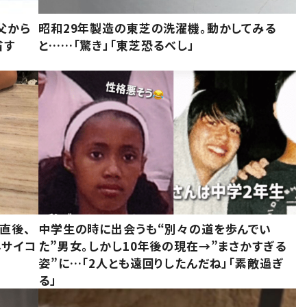
父から
昭和29年製造の東芝の洗濯機。動かしてみる
省す
と……「驚き」「東芝恐るべし」
直後、
中学生の時に出会うも“別々の道を歩んでい
んサイコ
た”男女。しかし10年後の現在→”まさかすぎる
姿”に…「2人とも遠回りしたんだね」「素敵過ぎ
る」