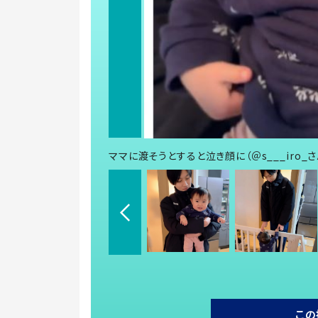
ママに渡そうとすると泣き顔に（＠s___iro_
この