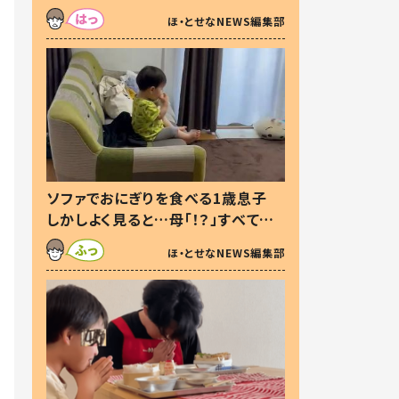
た本音とは
ほ・とせなNEWS編集部
ソファでおにぎりを食べる1歳息子
しかしよく見ると…母「！？」すべてを
察した母の投稿に「可愛いから許
ほ・とせなNEWS編集部
す！」「現行犯〜」