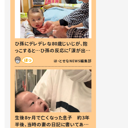
ひ孫にデレデレな80歳じいじが、抱
っこすると…ひ孫の反応に「涙が出ま
した」「可愛くて仕方ない」
ほ・とせなNEWS編集部
生後8ヶ月で亡くなった息子 約3年
半後、当時の妻の日記に書いてあっ