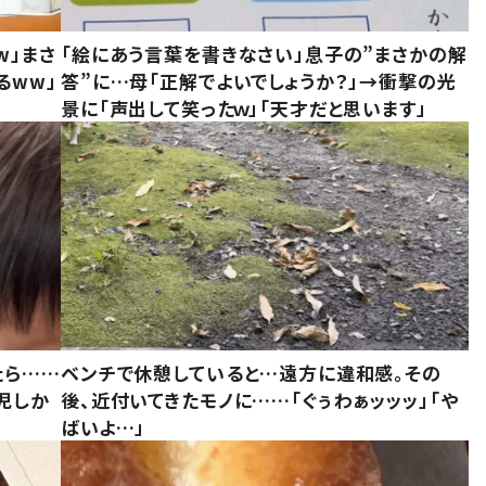
w」まさ
「絵にあう言葉を書きなさい」息子の”まさかの解
るww」
答”に…母「正解でよいでしょうか？」→衝撃の光
景に「声出して笑ったｗ」「天才だと思います」
たら……
ベンチで休憩していると…遠方に違和感。その
児しか
後、近付いてきたモノに……「ぐぅわぁッッッ」「や
ばいよ…」