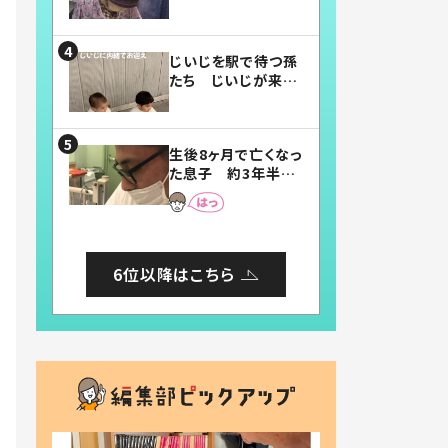
賛したお弁当に「美
味しそう」「お弁当す
ごい」
じいじを駅で待つ孫
たち じいじが来た
瞬間…！？「じいじイ
ケメン」「デレッデレ」
「嬉しくて可愛くてた
生後8ヶ月で亡くなっ
まらない」「幸せにな
た息子 約3年半
れる」
後、当時の妻の日記
に書いてあった本音
とは
6位以降はこちら