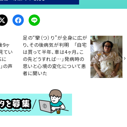
足の“攣（つ）り”が全身に広が
後9ヶ
り、その後病気が判明 「自宅
見てい
は買って半年、車は4ヶ月。こ
応に
の先どうすれば…」発病時の
」の声
思いと心境の変化について患
者に聞いた