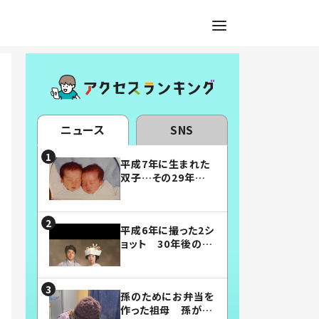
ニュース
SNS
平成7年に生まれた
双子…その29年後
の姿に「漫画みたい」
「素敵すぎる」
平成6年に撮った2シ
ョット 30年後の姿
に…「美男美女」「こ
んな夫婦になりた
い」
孫のためにお弁当を
作った祖母 孫が絶