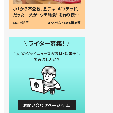
小1から不登校、息子は「ギフテッド」
だった 父が“ウチ給食”を作り続け
る理由とは #令和の親 #令和の子
SNSで話題
ほ・とせなNEWS編集部
ライター募集！
“人”のグッドニュースの取材・執筆をし
てみませんか？
お問い合わせページへ