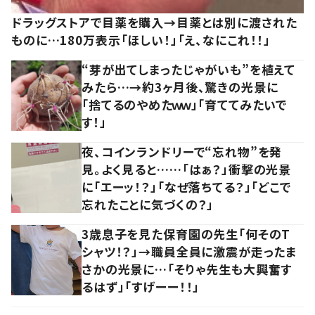
ドラッグストアで目薬を購入→目薬とは別に渡された
ものに…180万表示「ほしい！」「え、なにこれ！！」
“芽が出てしまったじゃがいも”を植えて
みたら…→約3ヶ月後、驚きの光景に
「捨てるのやめたｗｗ」「育ててみたいで
す！」
夜、コインランドリーで“忘れ物”を発
見。よく見ると……「はぁ？」衝撃の光景
に「エーッ！？」「なぜ落ちてる？」「どこで
忘れたことに気づくの？」
3歳息子を見た保育園の先生「何そのT
シャツ！？」→職員全員に激震が走ったま
さかの光景に…「そりゃ先生も大興奮す
るはず」「すげーー！！」