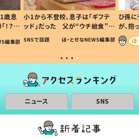
1歳息
小1から不登校、息子は「ギフテ
ひ孫に
「！？」
ッド」だった 父が“ウチ給食”を
が、抱
に「可愛
作り続ける理由とは #令和の親
「涙が
SNSで話題
ほ・とせなNEWS編集部
WS編集部
#令和の子
い」
ニュース
SNS