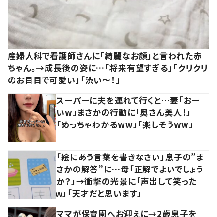
産婦人科で看護師さんに「綺麗なお顔」と言われた赤
ちゃん。→成長後の姿に…「将来有望すぎる」「クリクリ
のお目目で可愛い」「渋い～！」
スーパーに夫を連れて行くと…妻「おー
いw」まさかの行動に「奥さん美人！」
「めっちゃわかるww」「楽しそうww」
「絵にあう言葉を書きなさい」息子の”ま
さかの解答”に…母「正解でよいでしょう
か？」→衝撃の光景に「声出して笑った
ｗ」「天才だと思います」
ママが保育園へお迎えに→2歳息子を