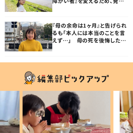
障がい者』を変えるため、発信
を続ける母と娘に迫る
『母の余命は1ヶ月』と告げられ
るも「本人には本当のことを言
えず…」 母の死を後悔した女
性が“今をより良く生きる”術を
発信