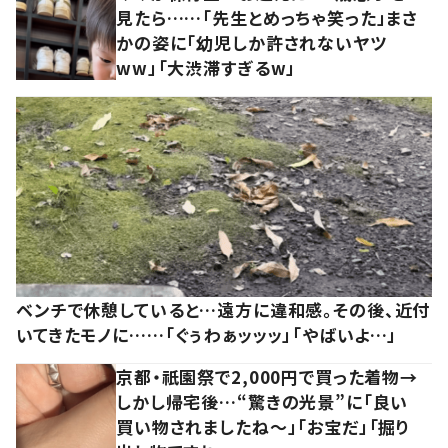
見たら……「先生とめっちゃ笑った」まさ
かの姿に「幼児しか許されないヤツ
ww」「大渋滞すぎるw」
ベンチで休憩していると…遠方に違和感。その後、近付
いてきたモノに……「ぐぅわぁッッッ」「やばいよ…」
京都・祇園祭で2,000円で買った着物→
しかし帰宅後…“驚きの光景”に「良い
買い物されましたね～」「お宝だ」「掘り