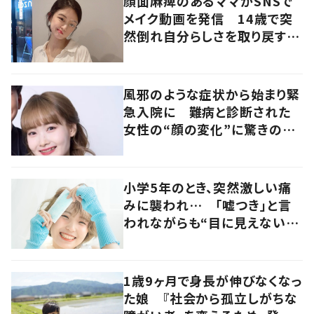
顔面麻痺のあるママがSNSで
メイク動画を発信 14歳で突
然倒れ自分らしさを取り戻すま
で
風邪のような症状から始まり緊
急入院に 難病と診断された
女性の“顔の変化”に驚きの
声 「可哀想と捉えないで」発
信した思いを聞いた
小学5年のとき、突然激しい痛
みに襲われ… 「嘘つき」と言
われながらも“目に見えない
病”に対する理解を求め活動す
る女性に迫る
1歳9ヶ月で身長が伸びなくなっ
た娘 『社会から孤立しがちな