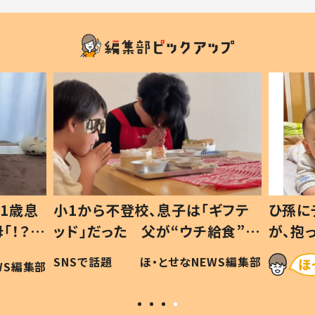
1歳息
小1から不登校、息子は「ギフテ
ひ孫に
「！？」
ッド」だった 父が“ウチ給食”を
が、抱
に「可愛
作り続ける理由とは #令和の親
「涙が
SNSで話題
ほ・とせなNEWS編集部
WS編集部
#令和の子
い」