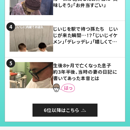
味しそう」「お弁当すごい」
じいじを駅で待つ孫たち じい
じが来た瞬間…！？「じいじイケ
メン」「デレッデレ」「嬉しくて可
愛くてたまらない」「幸せになれ
る」
生後8ヶ月で亡くなった息子
約3年半後、当時の妻の日記に
書いてあった本音とは
6位以降はこちら