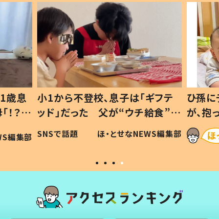
ギフテ
ひ孫にデレデレな80歳じいじ
給食”を
が、抱っこすると…ひ孫の反応に
和の親
「涙が出ました」「可愛くて仕方な
WS編集部
ほ・とせなNEWS編集部
い」