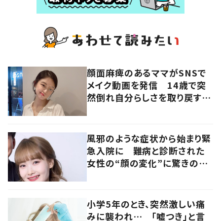
顔面麻痺のあるママがSNSで
メイク動画を発信 14歳で突
然倒れ自分らしさを取り戻すま
で
風邪のような症状から始まり緊
急入院に 難病と診断された
女性の“顔の変化”に驚きの
声 「可哀想と捉えないで」発
信した思いを聞いた
小学5年のとき、突然激しい痛
みに襲われ… 「嘘つき」と言