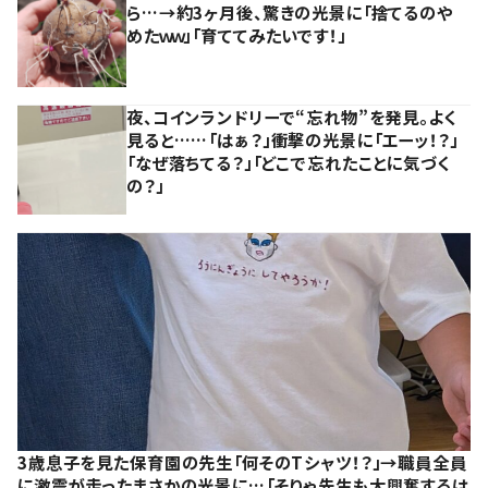
ら…→約3ヶ月後、驚きの光景に「捨てるのや
めたｗｗ」「育ててみたいです！」
夜、コインランドリーで“忘れ物”を発見。よく
見ると……「はぁ？」衝撃の光景に「エーッ！？」
「なぜ落ちてる？」「どこで忘れたことに気づく
の？」
3歳息子を見た保育園の先生「何そのTシャツ！？」→職員全員
に激震が走ったまさかの光景に…「そりゃ先生も大興奮するは