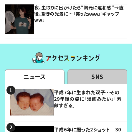
夜、虫取りに出かけたら“胸元に違和感”→直
後、驚きの光景に…「笑ったｗｗｗ」「ギャップ
ww」
ニュース
SNS
平成7年に生まれた双子…その
29年後の姿に「漫画みたい」「素
敵すぎる」
平成6年に撮った2ショット 30