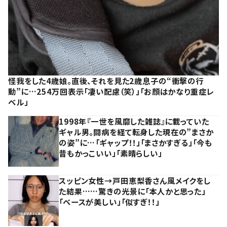
怪我をした4歳娘。直後、それを見た2歳息子の“衝撃の行
動”に…254万回表示「凄い配慮（笑）」「お顔はかなり重症レ
ベル」
1998年『一世を風靡した雑誌』に載っていた
ギャル男。闘病を経て転身した現在の”まさか
の姿”に…「ギャップ！！」「まさかすぎる」「今も
昔もかっこいい」「素晴らしい」
スッピン女性→戸田恵梨香さん風メイクをし
た結果……驚きの光景に「本人かと思った」
「ベースが美しい」「似すぎ！！」