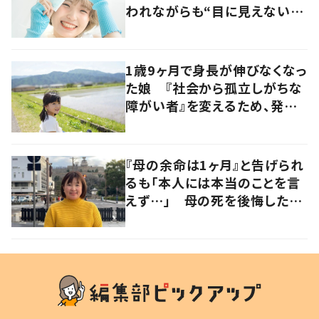
われながらも“目に見えない
病”に対する理解を求め活動す
る女性に迫る
1歳9ヶ月で身長が伸びなくなっ
た娘 『社会から孤立しがちな
障がい者』を変えるため、発信
を続ける母と娘に迫る
『母の余命は1ヶ月』と告げられ
るも「本人には本当のことを言
えず…」 母の死を後悔した女
性が“今をより良く生きる”術を
発信