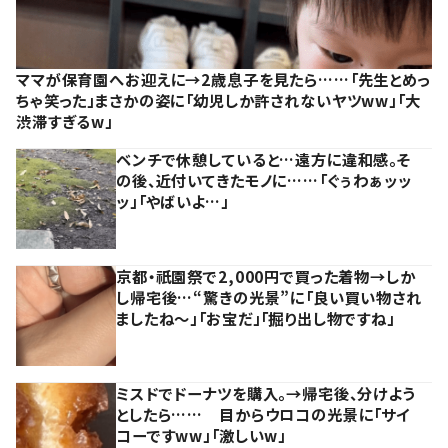
ママが保育園へお迎えに→2歳息子を見たら……「先生とめっ
ちゃ笑った」まさかの姿に「幼児しか許されないヤツww」「大
渋滞すぎるw」
ベンチで休憩していると…遠方に違和感。そ
の後、近付いてきたモノに……「ぐぅわぁッッ
ッ」「やばいよ…」
京都・祇園祭で2,000円で買った着物→しか
し帰宅後…“驚きの光景”に「良い買い物され
ましたね～」「お宝だ」「掘り出し物ですね」
ミスドでドーナツを購入。→帰宅後、分けよう
としたら…… 目からウロコの光景に「サイ
コーですww」「激しいw」