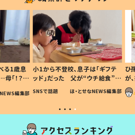
1歳息
小1から不登校、息子は「ギフテ
ひ孫に
「！？」
ッド」だった 父が“ウチ給食”を
が、抱
に「可愛
作り続ける理由とは #令和の親
「涙が
SNSで話題
ほ・とせなNEWS編集部
WS編集部
#令和の子
い」