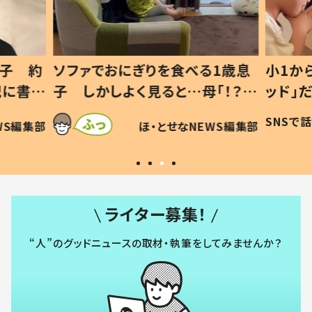
1歳息
小1から不登校、息子は「ギフテ
ひ孫に
「！？」
ッド」だった 父が“ウチ給食”を
が、抱
に「可愛
作り続ける理由とは #令和の親
「涙が
SNSで話題
ほ・とせなNEWS編集部
WS編集部
#令和の子
い」
ライター募集！
“人”のグッドニュースの取材・執筆をしてみませんか？