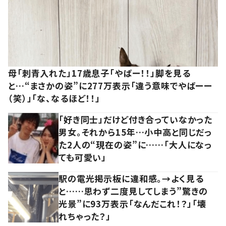
母「刺青入れた」17歳息子「やばー！！」脚を見る
と…“まさかの姿”に277万表示「違う意味でやばーー
（笑）」「な、なるほど！！」
「好き同士」だけど付き合っていなかった
男女。それから15年…小中高と同じだっ
た2人の“現在の姿”に……「大人になっ
ても可愛い」
駅の電光掲示板に違和感。→よく見る
と……思わず二度見してしまう”驚きの
光景”に93万表示「なんだこれ！？」「壊
れちゃった？」