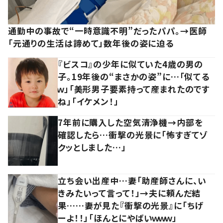
通勤中の事故で“一時意識不明”だったパパ。→医師
「元通りの生活は諦めて」数年後の姿に迫る
『ビスコ』の少年に似ていた4歳の男の
子。19年後の“まさかの姿”に…「似てる
ｗ」「美形男子要素持って産まれたのです
ね」「イケメン！」
7年前に購入した空気清浄機→内部を
確認したら…衝撃の光景に「怖すぎてゾ
クッとしました…」
立ち会い出産中…妻「助産師さんに、い
きみたいって言って！」→夫に頼んだ結
果……妻が見た『衝撃の光景』に「ちげ
ーよ！！」「ほんとにやばいｗｗｗ」