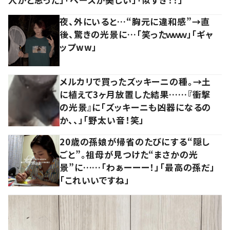
夜、外にいると…“胸元に違和感”→直
後、驚きの光景に…「笑ったｗｗｗ」「ギャ
ップww」
メルカリで買ったズッキーニの種。→土
に植えて3ヶ月放置した結果……『衝撃
の光景』に「ズッキーニも凶器になるの
か、、」「野太い音！笑」
20歳の孫娘が帰省のたびにする“隠し
ごと”。祖母が見つけた“まさかの光
景”に……「わぁーーー！」「最高の孫だ」
「これいいですね」