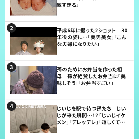
敵すぎる」
平成6年に撮った2ショット 30
年後の姿に…「美男美女」「こん
な夫婦になりたい」
孫のためにお弁当を作った祖
母 孫が絶賛したお弁当に「美
味しそう」「お弁当すごい」
じいじを駅で待つ孫たち じい
じが来た瞬間…！？「じいじイケ
メン」「デレッデレ」「嬉しくて可
愛くてたまらない」「幸せになれ
る」