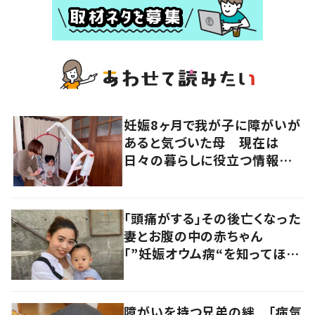
妊娠8ヶ月で我が子に障がいが
あると気づいた母 現在は
日々の暮らしに役立つ情報を
多くの人へ発信
「頭痛がする」その後亡くなった
妻とお腹の中の赤ちゃん
「”妊娠オウム病“を知ってほし
い」発信を続ける夫に迫る
障がいを持つ兄弟の絆 「病気