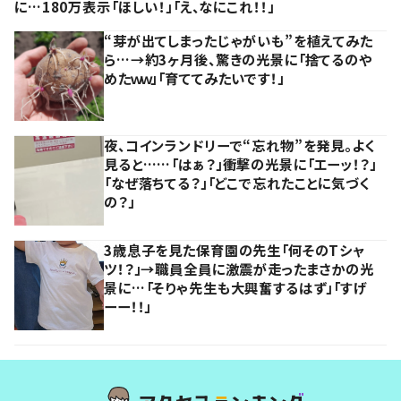
に…180万表示「ほしい！」「え、なにこれ！！」
“芽が出てしまったじゃがいも”を植えてみた
ら…→約3ヶ月後、驚きの光景に「捨てるのや
めたｗｗ」「育ててみたいです！」
夜、コインランドリーで“忘れ物”を発見。よく
見ると……「はぁ？」衝撃の光景に「エーッ！？」
「なぜ落ちてる？」「どこで忘れたことに気づく
の？」
3歳息子を見た保育園の先生「何そのTシャ
ツ！？」→職員全員に激震が走ったまさかの光
景に…「そりゃ先生も大興奮するはず」「すげ
ーー！！」