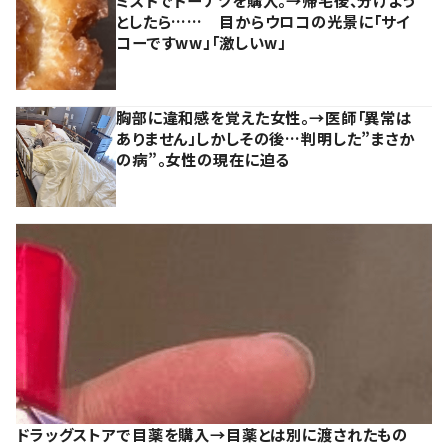
ミスドでドーナツを購入。→帰宅後、分けよう
としたら…… 目からウロコの光景に「サイ
コーですww」「激しいw」
胸部に違和感を覚えた女性。→医師「異常は
ありません」しかしその後…判明した”まさか
の病”。女性の現在に迫る
ドラッグストアで目薬を購入→目薬とは別に渡されたもの