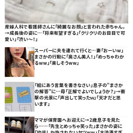
産婦人科で看護師さんに「綺麗なお顔」と言われた赤ちゃん。
→成長後の姿に…「将来有望すぎる」「クリクリのお目目で可
愛い」「渋い～！」
スーパーに夫を連れて行くと…妻「おーいw」
まさかの行動に「奥さん美人！」「めっちゃわか
るww」「楽しそうww」
「絵にあう言葉を書きなさい」息子の”まさか
の解答”に…母「正解でよいでしょうか？」→衝
撃の光景に「声出して笑ったｗ」「天才だと思
います」
ママが保育園へお迎えに→2歳息子を見た
ら……「先生とめっちゃ笑った」まさかの姿に
「幼児しか許されないヤツww」「大渋滞すぎ