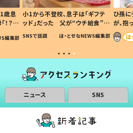
1歳息
小1から不登校、息子は「ギフテ
ひ孫にデ
！？」
ッド」だった 父が“ウチ給食”を
が、抱っ
「可愛
作り続ける理由とは #令和の親
「涙が出
SNSで話題
ほ・とせなNEWS編集部
S編集部
#令和の子
い」
ニュース
SNS