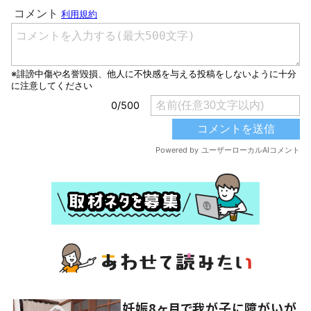
妊娠8ヶ月で我が子に障がいが