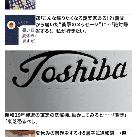
嫁「こんな帰りたくなる義実家ある！？」義父
から届いた“衝撃のメッセージ”に…「絶対帰
省する！」「私が行きたい」
昭和29年製造の東芝の洗濯機。動かしてみると……「驚き」
「東芝恐るべし」
夏休みの宿題をする小5息子に違和感。→直