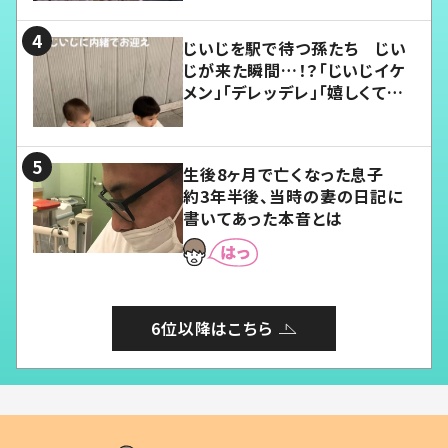
じいじを駅で待つ孫たち じい
じが来た瞬間…！？「じいじイケ
メン」「デレッデレ」「嬉しくて可
愛くてたまらない」「幸せになれ
る」
生後8ヶ月で亡くなった息子
約3年半後、当時の妻の日記に
書いてあった本音とは
6位以降はこちら