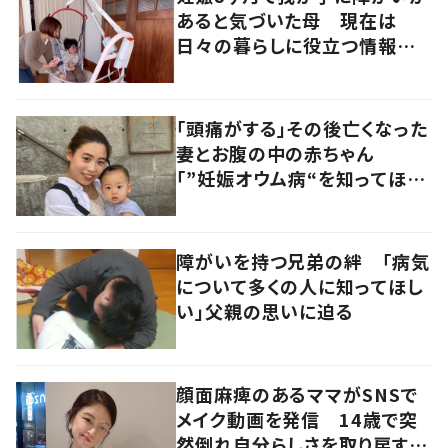
あると気づいた母 現在は
日々の暮らしに役立つ情報を
多くの人へ発信
「頭痛がする」その後亡くなった
妻とお腹の中の赤ちゃん
「”妊娠オウム病“を知ってほし
い」発信を続ける夫に迫る
障がいを持つ兄弟の絆 「病気
について多くの人に知ってほし
い」父親の思いに迫る
顔面麻痺のあるママがSNSで
メイク動画を発信 14歳で突
然倒れ自分らしさを取り戻すま