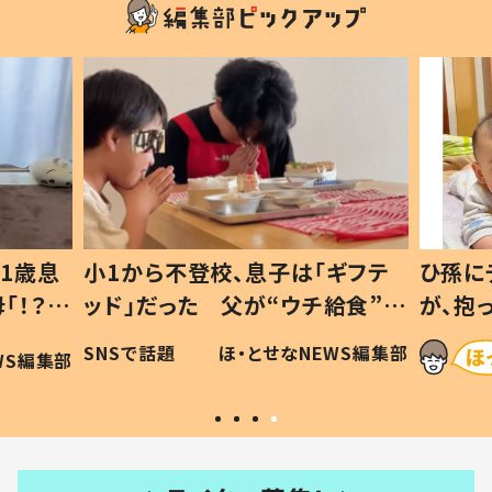
1歳息
小1から不登校、息子は「ギフテ
ひ孫に
「！？」
ッド」だった 父が“ウチ給食”を
が、抱
に「可愛
作り続ける理由とは #令和の親
「涙が
SNSで話題
ほ・とせなNEWS編集部
WS編集部
#令和の子
い」