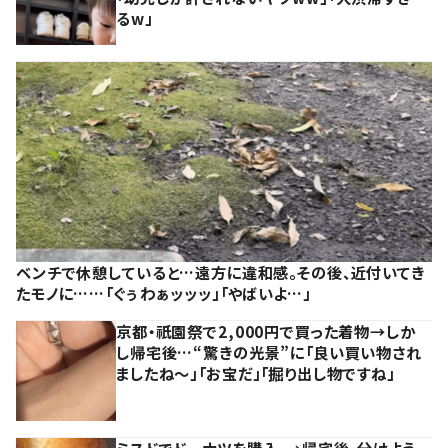
るw」
ベンチで休憩していると…遠方に違和感。その後、近付いてき
たモノに……「ぐぅわぁッッッ」「やばいよ…」
京都・祇園祭で2,000円で買った着物→しか
し帰宅後…“驚きの光景”に「良い買い物され
ましたね～」「お宝だ」「掘り出し物ですね」