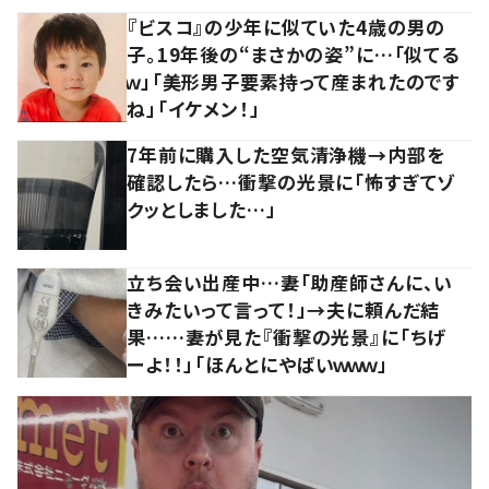
『ビスコ』の少年に似ていた4歳の男の
子。19年後の“まさかの姿”に…「似てる
ｗ」「美形男子要素持って産まれたのです
ね」「イケメン！」
7年前に購入した空気清浄機→内部を
確認したら…衝撃の光景に「怖すぎてゾ
クッとしました…」
立ち会い出産中…妻「助産師さんに、い
きみたいって言って！」→夫に頼んだ結
果……妻が見た『衝撃の光景』に「ちげ
ーよ！！」「ほんとにやばいｗｗｗ」