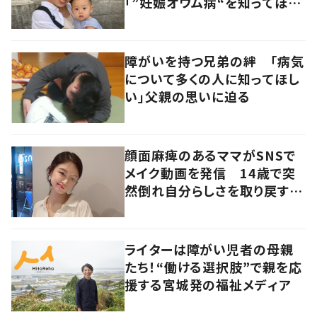
「”妊娠オウム病“を知ってほし
い」発信を続ける夫に迫る
障がいを持つ兄弟の絆 「病気
について多くの人に知ってほし
い」父親の思いに迫る
顔面麻痺のあるママがSNSで
メイク動画を発信 14歳で突
然倒れ自分らしさを取り戻すま
で
ライターは障がい児者の母親
たち！“働ける選択肢”で親を応
援する宮城発の福祉メディア