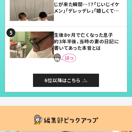
じが来た瞬間…！？「じいじイケ
メン」「デレッデレ」「嬉しくて可
愛くてたまらない」「幸せになれ
る」
生後8ヶ月で亡くなった息子
約3年半後、当時の妻の日記に
書いてあった本音とは
6位以降はこちら