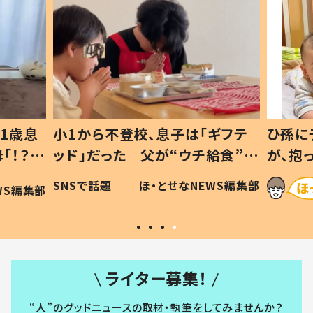
1歳息
小1から不登校、息子は「ギフテ
ひ孫に
「！？」
ッド」だった 父が“ウチ給食”を
が、抱
に「可愛
作り続ける理由とは #令和の親
「涙が
SNSで話題
ほ・とせなNEWS編集部
WS編集部
#令和の子
い」
ライター募集！
“人”のグッドニュースの取材・執筆をしてみませんか？