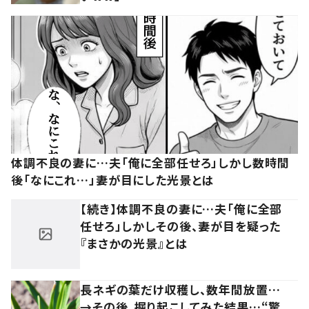
体調不良の妻に…夫「俺に全部任せろ」しかし数時間
後「なにこれ…」妻が目にした光景とは
【続き】体調不良の妻に…夫「俺に全部
任せろ」しかしその後、妻が目を疑った
『まさかの光景』とは
長ネギの葉だけ収穫し、数年間放置…
→その後、掘り起こしてみた結果…“驚