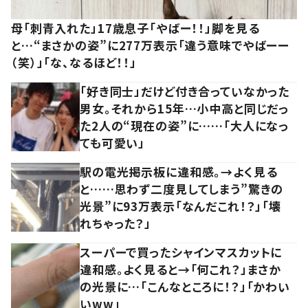
母「刺青入れた」17歳息子「やばー！！」脚を見る
と…“まさかの姿”に277万表示「違う意味でやばーー
（笑）」「な、なるほど！！」
「好き同士」だけど付き合っていなかった
男女。それから15年…小中高と同じだっ
た2人の“現在の姿”に……「大人になっ
ても可愛い」
駅の電光掲示板に違和感。→よく見る
と……思わず二度見してしまう”驚きの
光景”に93万表示「なんだこれ！？」「壊
れちゃった？」
スーパーで買ったシャインマスカットに
違和感。よく見ると→「何これ？」まさか
の光景に…「こんなところに！？」「かわい
いww」