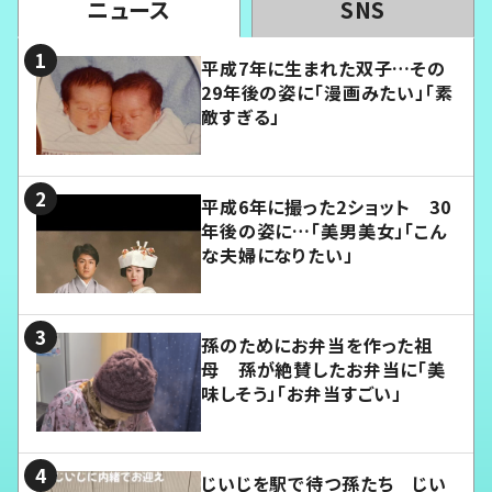
ニュース
SNS
平成7年に生まれた双子…その
29年後の姿に「漫画みたい」「素
敵すぎる」
平成6年に撮った2ショット 30
年後の姿に…「美男美女」「こん
な夫婦になりたい」
孫のためにお弁当を作った祖
母 孫が絶賛したお弁当に「美
味しそう」「お弁当すごい」
じいじを駅で待つ孫たち じい