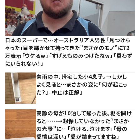
日本のスーパーで…オーストラリア人男性「見つけち
ゃった」目を輝かせて持ってきた”まさかのモノ”に72
万表示「ウケるw」「すげえものみつけたねw」「買わず
にいられない！」
豪雨の中、帰宅した小4息子。→しかし
よく見ると…まさかの姿に「何が起こっ
た？」「中止は正解」
高齢の母が10泊して帰った後、棚を開け
ると……→想像していなかった“まさか
の光景”に…「泣ける、泣けます」「母の
愛情は深い」「愛が詰まってますね」