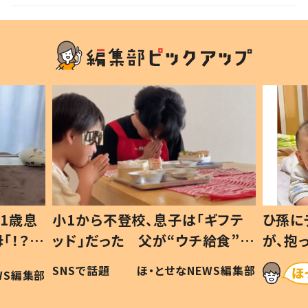
1歳息
小1から不登校、息子は「ギフテ
ひ孫に
「！？」
ッド」だった 父が“ウチ給食”を
が、抱
に「可愛
作り続ける理由とは #令和の親
「涙が
SNSで話題
ほ・とせなNEWS編集部
WS編集部
#令和の子
い」