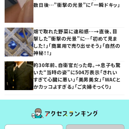
数日後…”衝撃の光景”に「一瞬ドキッ」
畑で取れた野菜に違和感…→直後、目
撃した”衝撃の光景”に…「初めて見ま
した！」「商業用で売り出せそう」「自然の
神秘！！」
約30年前、自衛官だった母。→息子も驚
いた“当時の姿”に504万表示「きれい
すぎて心臓に悪い」「美男美女」「WACと
かカッコよすぎる」「ご夫婦そっくり」