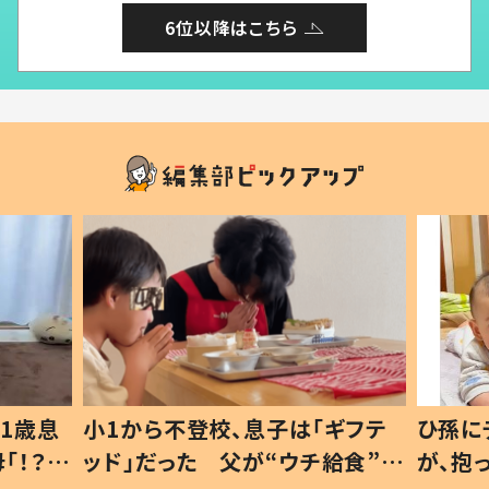
6位以降はこちら
1歳息
小1から不登校、息子は「ギフテ
ひ孫に
「！？」
ッド」だった 父が“ウチ給食”を
が、抱