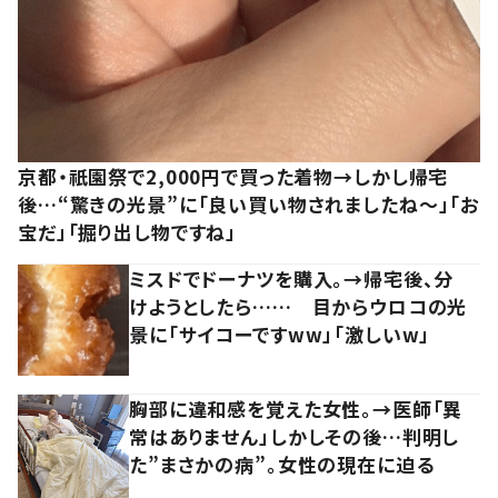
京都・祇園祭で2,000円で買った着物→しかし帰宅
後…“驚きの光景”に「良い買い物されましたね～」「お
宝だ」「掘り出し物ですね」
ミスドでドーナツを購入。→帰宅後、分
けようとしたら…… 目からウロコの光
景に「サイコーですww」「激しいw」
胸部に違和感を覚えた女性。→医師「異
常はありません」しかしその後…判明し
た”まさかの病”。女性の現在に迫る