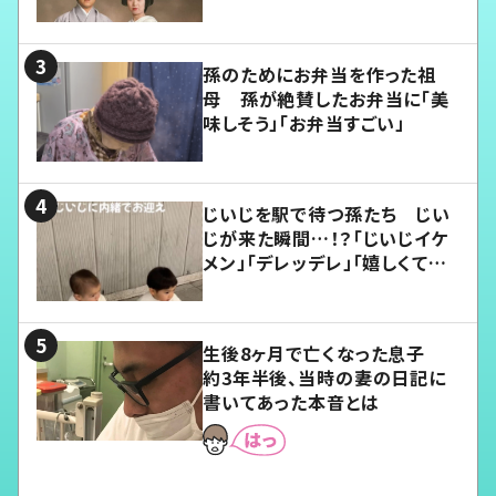
孫のためにお弁当を作った祖
母 孫が絶賛したお弁当に「美
味しそう」「お弁当すごい」
じいじを駅で待つ孫たち じい
じが来た瞬間…！？「じいじイケ
メン」「デレッデレ」「嬉しくて可
愛くてたまらない」「幸せになれ
る」
生後8ヶ月で亡くなった息子
約3年半後、当時の妻の日記に
書いてあった本音とは