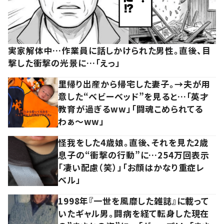
実家解体中…作業員に話しかけられた男性。直後、目
撃した衝撃の光景に…「えっ」
里帰り出産から帰宅した妻子。→夫が用
意した“ベビーベッド”を見ると…「英才
教育が過ぎるww」「闘魂こめられてる
わぁ～ww」
怪我をした4歳娘。直後、それを見た2歳
息子の“衝撃の行動”に…254万回表示
「凄い配慮（笑）」「お顔はかなり重症レ
ベル」
1998年『一世を風靡した雑誌』に載って
いたギャル男。闘病を経て転身した現在