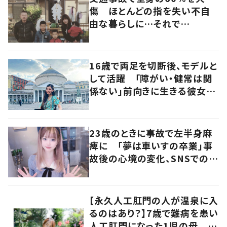
傷 ほとんどの指を失い不自
由な暮らしに…それで
も“夢”に向かって進む女性に
迫る
16歳で両足を切断後、モデルと
して活躍 「障がい・健常は関
係ない」前向きに生きる彼女の
マインドに迫る
23歳のときに事故で左半身麻
痺に 「夢は車いすの卒業」事
故後の心境の変化、SNSでの発
信について本人に聞いた
【永久人工肛門の人が温泉に入
るのはあり？】7歳で難病を患い
人工肛門になった1児の母