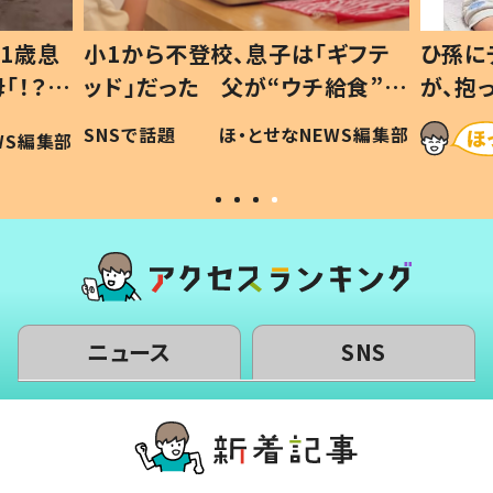
1歳息
小1から不登校、息子は「ギフテ
ひ孫に
「！？」
ッド」だった 父が“ウチ給食”を
が、抱
に「可愛
作り続ける理由とは #令和の親
「涙が
SNSで話題
ほ・とせなNEWS編集部
WS編集部
#令和の子
い」
ニュース
SNS