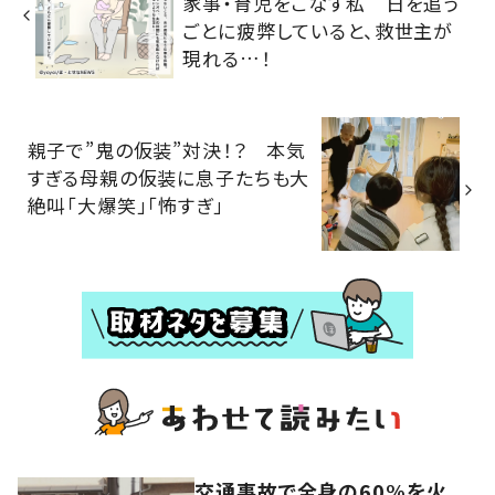
家事・育児をこなす私 日を追う
ごとに疲弊していると、救世主が
現れる…！
親子で”鬼の仮装”対決！？ 本気
すぎる母親の仮装に息子たちも大
絶叫「大爆笑」「怖すぎ」
交通事故で全身の60%を火