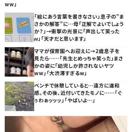
ww」
「絵にあう言葉を書きなさい」息子の”ま
さかの解答”に…母「正解でよいでしょう
か？」→衝撃の光景に「声出して笑った
ｗ」「天才だと思います」
ママが保育園へお迎えに→2歳息子を
見たら……「先生とめっちゃ笑った」まさ
かの姿に「幼児しか許されないヤツ
ww」「大渋滞すぎるw」
ベンチで休憩していると…遠方に違和
感。その後、近付いてきたモノに……「ぐ
ぅわぁッッッ」「やばいよ…」