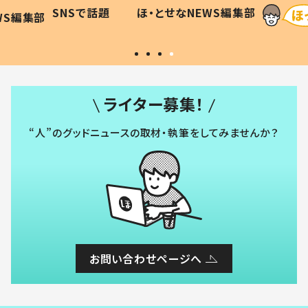
に「可愛
作り続ける理由とは #令和の親
「涙が
SNSで話題
ほ・とせなNEWS編集部
WS編集部
#令和の子
い」
ライター募集！
“人”のグッドニュースの取材・執筆をしてみませんか？
お問い合わせページへ