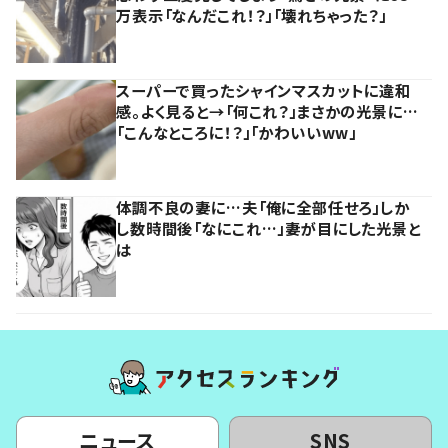
万表示「なんだこれ！？」「壊れちゃった？」
スーパーで買ったシャインマスカットに違和
感。よく見ると→「何これ？」まさかの光景に…
「こんなところに！？」「かわいいww」
体調不良の妻に…夫「俺に全部任せろ」しか
し数時間後「なにこれ…」妻が目にした光景と
は
ニュース
SNS