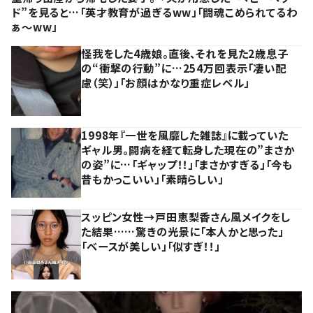
ド”を見ると…「英才教育が過ぎるww」「闘魂こめられてるわ
ぁ～ww」
怪我をした4歳娘。直後、それを見た2歳息子
の“衝撃の行動”に…254万回表示「凄い配
慮（笑）」「お顔はかなり重症レベル」
1998年『一世を風靡した雑誌』に載っていた
ギャル男。闘病を経て転身した現在の”まさか
の姿”に…「ギャップ！！」「まさかすぎる」「今も
昔もかっこいい」「素晴らしい」
スッピン女性→戸田恵梨香さん風メイクをし
た結果……驚きの光景に「本人かと思った」
「ベースが美しい」「似すぎ！！」