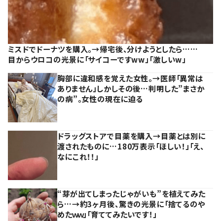
ミスドでドーナツを購入。→帰宅後、分けようとしたら……
目からウロコの光景に「サイコーですww」「激しいw」
胸部に違和感を覚えた女性。→医師「異常は
ありません」しかしその後…判明した”まさか
の病”。女性の現在に迫る
ドラッグストアで目薬を購入→目薬とは別に
渡されたものに…180万表示「ほしい！」「え、
なにこれ！！」
“芽が出てしまったじゃがいも”を植えてみた
ら…→約3ヶ月後、驚きの光景に「捨てるのや
めたｗｗ」「育ててみたいです！」