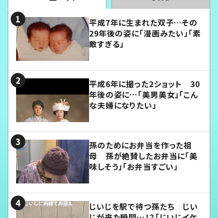
平成7年に生まれた双子…その
29年後の姿に「漫画みたい」「素
敵すぎる」
平成6年に撮った2ショット 30
年後の姿に…「美男美女」「こん
な夫婦になりたい」
孫のためにお弁当を作った祖
母 孫が絶賛したお弁当に「美
味しそう」「お弁当すごい」
じいじを駅で待つ孫たち じい
じが来た瞬間…！？「じいじイケ