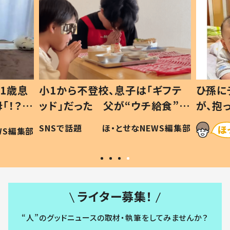
1歳息
小1から不登校、息子は「ギフテ
ひ孫に
「！？」
ッド」だった 父が“ウチ給食”を
が、抱
に「可愛
作り続ける理由とは #令和の親
「涙が
SNSで話題
ほ・とせなNEWS編集部
WS編集部
#令和の子
い」
ライター募集！
“人”のグッドニュースの取材・執筆をしてみませんか？