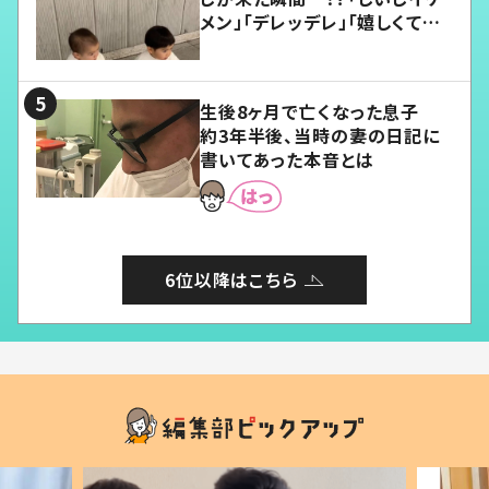
メン」「デレッデレ」「嬉しくて可
愛くてたまらない」「幸せになれ
る」
生後8ヶ月で亡くなった息子
約3年半後、当時の妻の日記に
書いてあった本音とは
6位以降はこちら