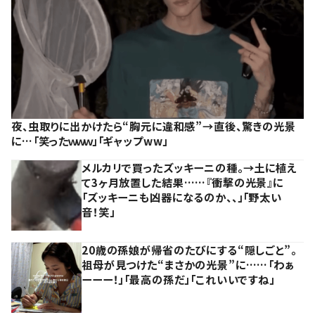
夜、虫取りに出かけたら“胸元に違和感”→直後、驚きの光景
に…「笑ったｗｗｗ」「ギャップww」
メルカリで買ったズッキーニの種。→土に植え
て3ヶ月放置した結果……『衝撃の光景』に
「ズッキーニも凶器になるのか、、」「野太い
音！笑」
20歳の孫娘が帰省のたびにする“隠しごと”。
祖母が見つけた“まさかの光景”に……「わぁ
ーーー！」「最高の孫だ」「これいいですね」