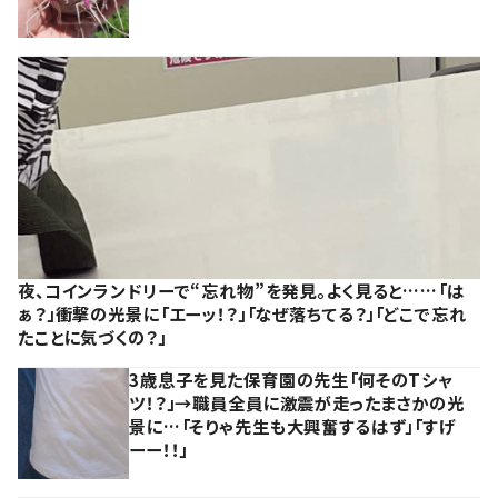
夜、コインランドリーで“忘れ物”を発見。よく見ると……「は
ぁ？」衝撃の光景に「エーッ！？」「なぜ落ちてる？」「どこで忘れ
たことに気づくの？」
3歳息子を見た保育園の先生「何そのTシャ
ツ！？」→職員全員に激震が走ったまさかの光
景に…「そりゃ先生も大興奮するはず」「すげ
ーー！！」