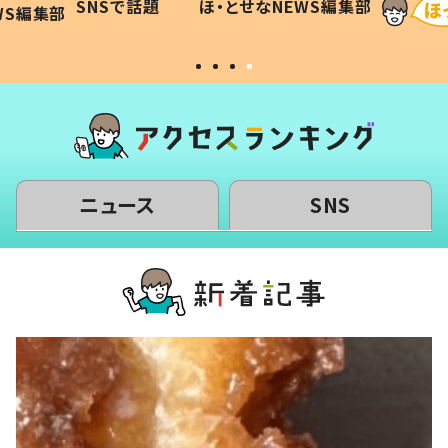
SNSで話題
ほ・とせなNEWS編集部
WS編集部
#令和の子
い」
ニュース
SNS