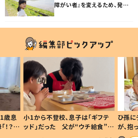
障がい者』を変えるため、発信
を続ける母と娘に迫る
1歳息
小1から不登校、息子は「ギフテ
ひ孫に
「！？」
ッド」だった 父が“ウチ給食”を
が、抱
に「可愛
作り続ける理由とは #令和の親
「涙が