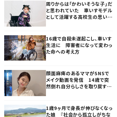
周りからは「かわいそうな子」だ
と思われていた 車いすモデル
として活躍する高校生の思いに
迫る
16歳で自殺未遂起こし、車いす
生活に 障害者になって変わっ
た命への考え方
顔面麻痺のあるママがSNSで
メイク動画を発信 14歳で突
然倒れ自分らしさを取り戻すま
で
1歳9ヶ月で身長が伸びなくなっ
た娘 『社会から孤立しがちな