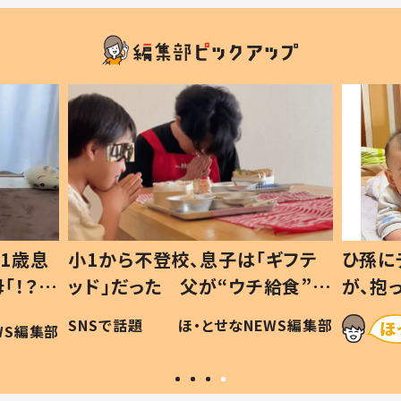
1歳息
小1から不登校、息子は「ギフテ
ひ孫に
「！？」
ッド」だった 父が“ウチ給食”を
が、抱
に「可愛
作り続ける理由とは #令和の親
「涙が
SNSで話題
ほ・とせなNEWS編集部
WS編集部
#令和の子
い」