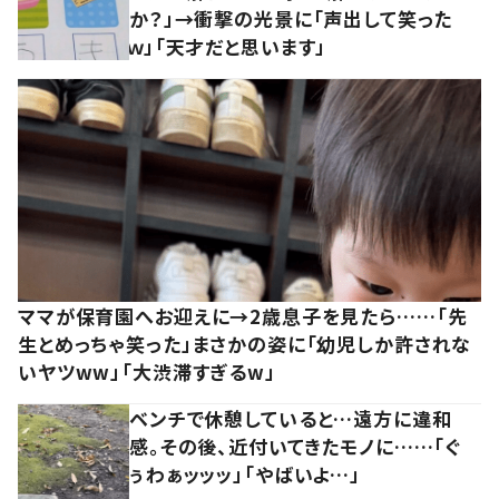
か？」→衝撃の光景に「声出して笑った
ｗ」「天才だと思います」
ママが保育園へお迎えに→2歳息子を見たら……「先
生とめっちゃ笑った」まさかの姿に「幼児しか許されな
いヤツww」「大渋滞すぎるw」
ベンチで休憩していると…遠方に違和
感。その後、近付いてきたモノに……「ぐ
ぅわぁッッッ」「やばいよ…」