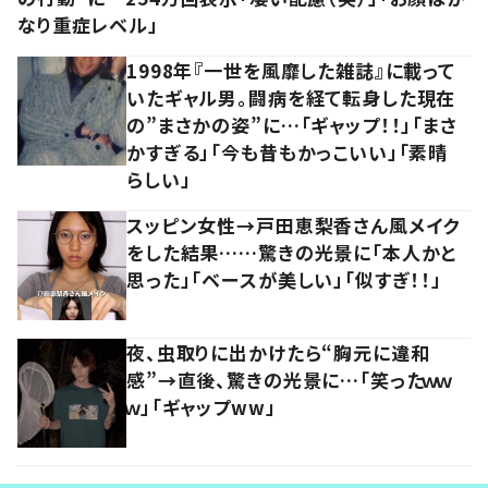
なり重症レベル」
1998年『一世を風靡した雑誌』に載って
いたギャル男。闘病を経て転身した現在
の”まさかの姿”に…「ギャップ！！」「まさ
かすぎる」「今も昔もかっこいい」「素晴
らしい」
スッピン女性→戸田恵梨香さん風メイク
をした結果……驚きの光景に「本人かと
思った」「ベースが美しい」「似すぎ！！」
夜、虫取りに出かけたら“胸元に違和
感”→直後、驚きの光景に…「笑ったｗｗ
ｗ」「ギャップww」