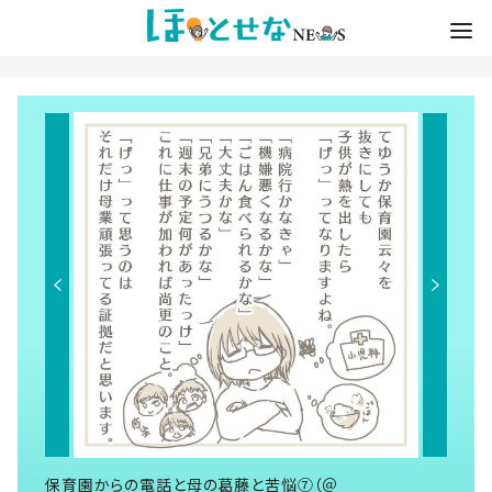
保育園からの電話と母の葛藤と苦悩⑦（＠