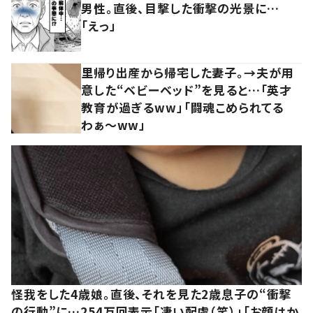
男性。直後、目撃した衝撃の光景に…
「えっ」
里帰り出産から帰宅した妻子。→夫が用
意した“ベビーベッド”を見ると…「英才
教育が過ぎるww」「闘魂こめられてる
わぁ～ww」
怪我をした4歳娘。直後、それを見た2歳息子の“衝撃
の行動”に…254万回表示「凄い配慮（笑）」「お顔はか