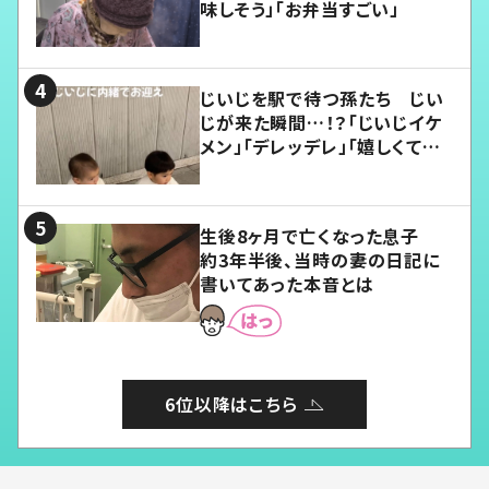
味しそう」「お弁当すごい」
じいじを駅で待つ孫たち じい
じが来た瞬間…！？「じいじイケ
メン」「デレッデレ」「嬉しくて可
愛くてたまらない」「幸せになれ
る」
生後8ヶ月で亡くなった息子
約3年半後、当時の妻の日記に
書いてあった本音とは
6位以降はこちら