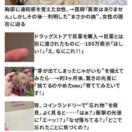
胸部に違和感を覚えた女性。→医師「異常はありませ
ん」しかしその後…判明した”まさかの病”。女性の現
在に迫る
ドラッグストアで目薬を購入→目薬とは
別に渡されたものに…180万表示「ほし
い！」「え、なにこれ！！」
“芽が出てしまったじゃがいも”を植えて
みたら…→約3ヶ月後、驚きの光景に
「捨てるのやめたｗｗ」「育ててみたいで
す！」
夜、コインランドリーで“忘れ物”を発
見。よく見ると……「はぁ？」衝撃の光景
に「エーッ！？」「なぜ落ちてる？」「どこで
忘れたことに気づくの？」