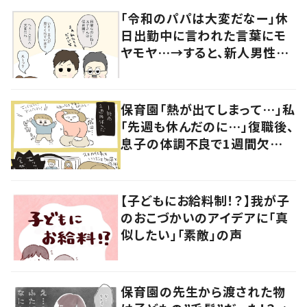
「令和のパパは大変だなー」休
日出勤中に言われた言葉にモ
ヤモヤ…→すると、新人男性社
員の言葉に「素敵」「みんながハ
ッピー」
保育園「熱が出てしまって…」私
「先週も休んだのに…」復職後、
息子の体調不良で1週間欠
勤！？→職場の人からの言葉に
涙
【子どもにお給料制！？】我が子
のおこづかいのアイデアに「真
似したい」「素敵」の声
保育園の先生から渡された物