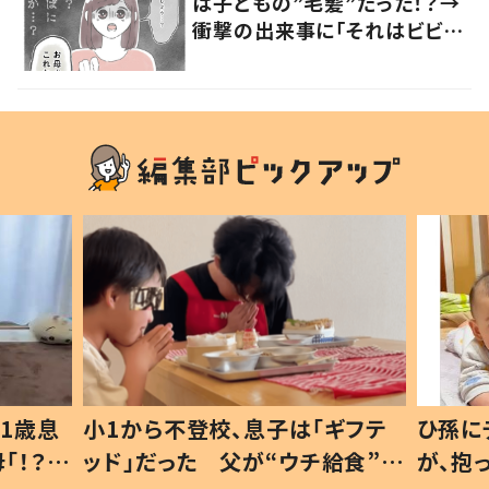
は子どもの”毛髪”だった！？→
衝撃の出来事に「それはビビ
る」「不安になる」の声
1歳息
小1から不登校、息子は「ギフテ
ひ孫に
「！？」
ッド」だった 父が“ウチ給食”を
が、抱