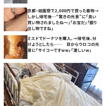
京都・祇園祭で2,000円で買った着物→
しかし帰宅後…“驚きの光景”に「良い
買い物されましたね～」「お宝だ」「掘り
出し物ですね」
ミスドでドーナツを購入。→帰宅後、分
けようとしたら…… 目からウロコの光
景に「サイコーですww」「激しいw」