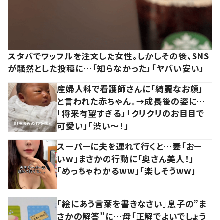
スタバでワッフルを注文した女性。しかしその後、SNS
が騒然とした投稿に…「知らなかった」「ヤバい安い」
産婦人科で看護師さんに「綺麗なお顔」
と言われた赤ちゃん。→成長後の姿に…
「将来有望すぎる」「クリクリのお目目で
可愛い」「渋い～！」
スーパーに夫を連れて行くと…妻「おー
いw」まさかの行動に「奥さん美人！」
「めっちゃわかるww」「楽しそうww」
「絵にあう言葉を書きなさい」息子の”ま
さかの解答”に…母「正解でよいでしょう