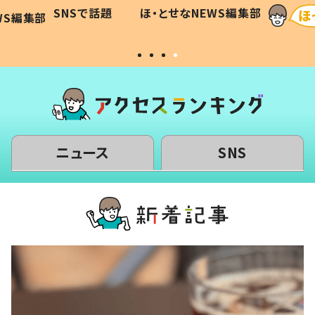
に「可愛
作り続ける理由とは #令和の親
「涙が
SNSで話題
ほ・とせなNEWS編集部
WS編集部
#令和の子
い」
ニュース
SNS