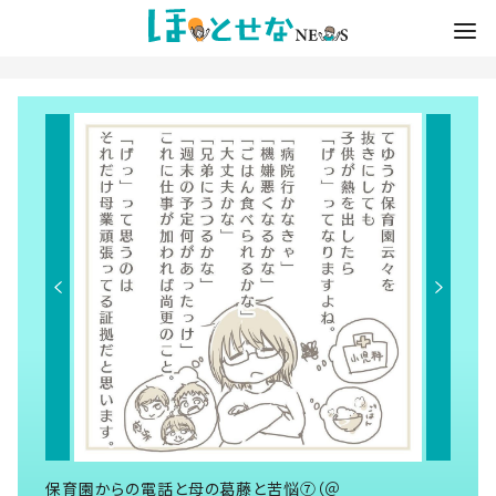
保育園からの電話と母の葛藤と苦悩⑦（＠