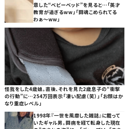
意した“ベビーベッド”を見ると…「英才
教育が過ぎるww」「闘魂こめられてる
わぁ～ww」
怪我をした4歳娘。直後、それを見た2歳息子の“衝撃
の行動”に…254万回表示「凄い配慮（笑）」「お顔はか
なり重症レベル」
1998年『一世を風靡した雑誌』に載って
いたギャル男。闘病を経て転身した現在