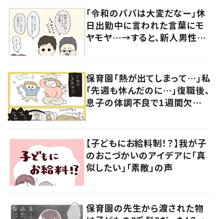
「令和のパパは大変だなー」休
日出勤中に言われた言葉にモ
ヤモヤ…→すると、新人男性社
員の言葉に「素敵」「みんながハ
ッピー」
保育園「熱が出てしまって…」私
「先週も休んだのに…」復職後、
息子の体調不良で1週間欠
勤！？→職場の人からの言葉に
涙
【子どもにお給料制！？】我が子
のおこづかいのアイデアに「真
似したい」「素敵」の声
保育園の先生から渡された物