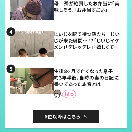
母 孫が絶賛したお弁当に「美
味しそう」「お弁当すごい」
じいじを駅で待つ孫たち じい
じが来た瞬間…！？「じいじイケ
メン」「デレッデレ」「嬉しくて可
愛くてたまらない」「幸せになれ
る」
生後8ヶ月で亡くなった息子
約3年半後、当時の妻の日記に
書いてあった本音とは
6位以降はこちら