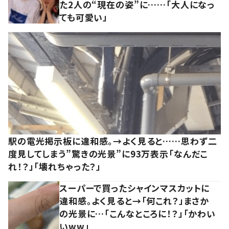
た2人の“現在の姿”に……「大人になっ
ても可愛い」
駅の電光掲示板に違和感。→よく見ると……思わず二
度見してしまう”驚きの光景”に93万表示「なんだこ
れ！？」「壊れちゃった？」
スーパーで買ったシャインマスカットに
違和感。よく見ると→「何これ？」まさか
の光景に…「こんなところに！？」「かわい
いww」