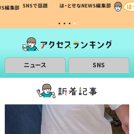
に「可愛
作り続ける理由とは #令和の親
「涙が
SNSで話題
ほ・とせなNEWS編集部
WS編集部
#令和の子
い」
ニュース
SNS