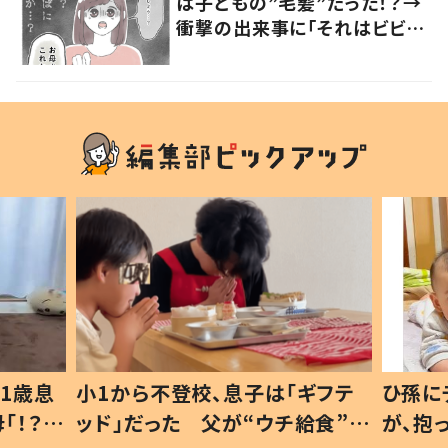
は子どもの”毛髪”だった！？→
衝撃の出来事に「それはビビ
る」「不安になる」の声
1歳息
小1から不登校、息子は「ギフテ
ひ孫に
「！？」
ッド」だった 父が“ウチ給食”を
が、抱