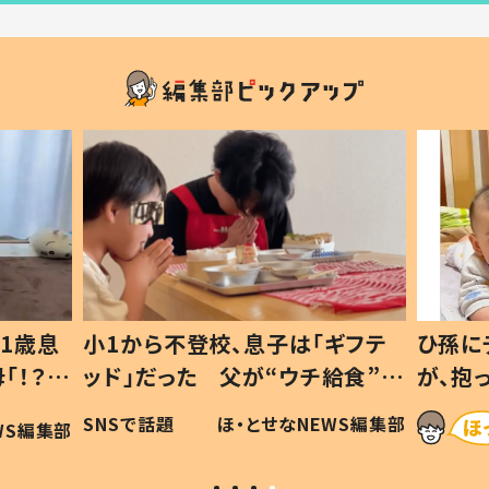
1歳息
小1から不登校、息子は「ギフテ
ひ孫に
「！？」
ッド」だった 父が“ウチ給食”を
が、抱
に「可愛
作り続ける理由とは #令和の親
「涙が
SNSで話題
ほ・とせなNEWS編集部
WS編集部
#令和の子
い」