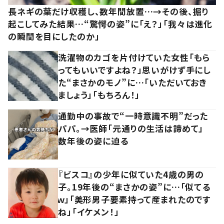
長ネギの葉だけ収穫し、数年間放置…→その後、掘り
起こしてみた結果…“驚愕の姿”に「え？」「我々は進化
の瞬間を目にしたのか」
洗濯物のカゴを片付けていた女性「もら
ってもいいですよね？」思いがけず手にし
た“まさかのモノ”に…「いただいておき
ましょう」「もちろん！」
通勤中の事故で“一時意識不明”だった
パパ。→医師「元通りの生活は諦めて」
数年後の姿に迫る
『ビスコ』の少年に似ていた4歳の男の
子。19年後の“まさかの姿”に…「似てる
ｗ」「美形男子要素持って産まれたのです
ね」「イケメン！」