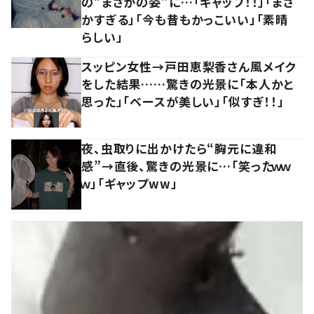
の”まさかの姿”に…「ギャップ！！」「まさ
かすぎる」「今も昔もかっこいい」「素晴
らしい」
スッピン女性→戸田恵梨香さん風メイク
をした結果……驚きの光景に「本人かと
思った」「ベースが美しい」「似すぎ！！」
夜、虫取りに出かけたら“胸元に違和
感”→直後、驚きの光景に…「笑ったｗｗ
ｗ」「ギャップww」