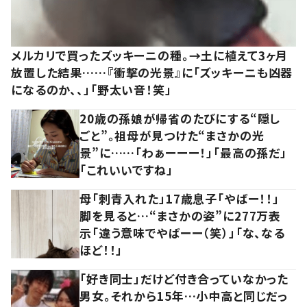
メルカリで買ったズッキーニの種。→土に植えて3ヶ月
放置した結果……『衝撃の光景』に「ズッキーニも凶器
になるのか、、」「野太い音！笑」
20歳の孫娘が帰省のたびにする“隠し
ごと”。祖母が見つけた“まさかの光
景”に……「わぁーーー！」「最高の孫だ」
「これいいですね」
母「刺青入れた」17歳息子「やばー！！」
脚を見ると…“まさかの姿”に277万表
示「違う意味でやばーー（笑）」「な、なる
ほど！！」
「好き同士」だけど付き合っていなかった
男女。それから15年…小中高と同じだっ