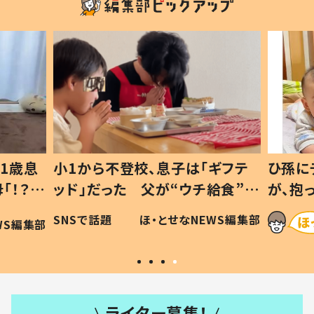
1歳息
小1から不登校、息子は「ギフテ
ひ孫に
「！？」
ッド」だった 父が“ウチ給食”を
が、抱
に「可愛
作り続ける理由とは #令和の親
「涙が
SNSで話題
ほ・とせなNEWS編集部
WS編集部
#令和の子
い」
ライター募集！