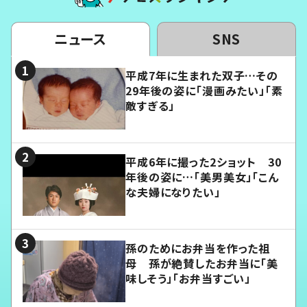
ニュース
SNS
平成7年に生まれた双子…その
29年後の姿に「漫画みたい」「素
敵すぎる」
平成6年に撮った2ショット 30
年後の姿に…「美男美女」「こん
な夫婦になりたい」
孫のためにお弁当を作った祖
母 孫が絶賛したお弁当に「美
味しそう」「お弁当すごい」