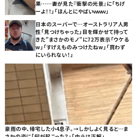
果……妻が見た『衝撃の光景』に「ちげ
ーよ！！」「ほんとにやばいｗｗｗ」
日本のスーパーで…オーストラリア人男
性「見つけちゃった」目を輝かせて持って
きた”まさかのモノ”に72万表示「ウケる
w」「すげえものみつけたねw」「買わず
にいられない！」
豪雨の中、帰宅した小4息子。→しかしよく見ると…ま
さかの姿に「何が起こった？」「中止は正解」