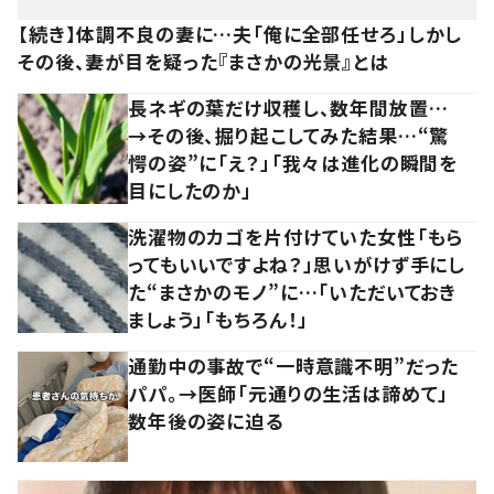
【続き】体調不良の妻に…夫「俺に全部任せろ」しかし
その後、妻が目を疑った『まさかの光景』とは
長ネギの葉だけ収穫し、数年間放置…
→その後、掘り起こしてみた結果…“驚
愕の姿”に「え？」「我々は進化の瞬間を
目にしたのか」
洗濯物のカゴを片付けていた女性「もら
ってもいいですよね？」思いがけず手にし
た“まさかのモノ”に…「いただいておき
ましょう」「もちろん！」
通勤中の事故で“一時意識不明”だった
パパ。→医師「元通りの生活は諦めて」
数年後の姿に迫る