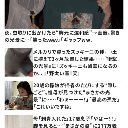
夜、虫取りに出かけたら“胸元に違和感”→直後、驚き
の光景に…「笑ったｗｗｗ」「ギャップww」
メルカリで買ったズッキーニの種。→土
に植えて3ヶ月放置した結果……『衝撃
の光景』に「ズッキーニも凶器になるの
か、、」「野太い音！笑」
20歳の孫娘が帰省のたびにする“隠し
ごと”。祖母が見つけた“まさかの光
景”に……「わぁーーー！」「最高の孫だ」
「これいいですね」
母「刺青入れた」17歳息子「やばー！！」
脚を見ると…“まさかの姿”に277万表