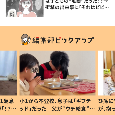
は子どもの”毛髪”だった！？→
衝撃の出来事に「それはビビ
る」「不安になる」の声
1歳息
小1から不登校、息子は「ギフテ
ひ孫に
「！？」
ッド」だった 父が“ウチ給食”を
が、抱