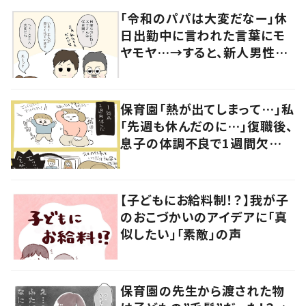
「令和のパパは大変だなー」休
日出勤中に言われた言葉にモ
ヤモヤ…→すると、新人男性社
員の言葉に「素敵」「みんながハ
ッピー」
保育園「熱が出てしまって…」私
「先週も休んだのに…」復職後、
息子の体調不良で1週間欠
勤！？→職場の人からの言葉に
涙
【子どもにお給料制！？】我が子
のおこづかいのアイデアに「真
似したい」「素敵」の声
保育園の先生から渡された物