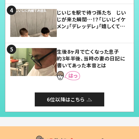
じいじを駅で待つ孫たち じい
じが来た瞬間…！？「じいじイケ
メン」「デレッデレ」「嬉しくて可
愛くてたまらない」「幸せになれ
る」
生後8ヶ月で亡くなった息子
約3年半後、当時の妻の日記に
書いてあった本音とは
6位以降はこちら