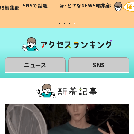
に「可愛
作り続ける理由とは #令和の親
「涙が
SNSで話題
ほ・とせなNEWS編集部
WS編集部
#令和の子
い」
ニュース
SNS