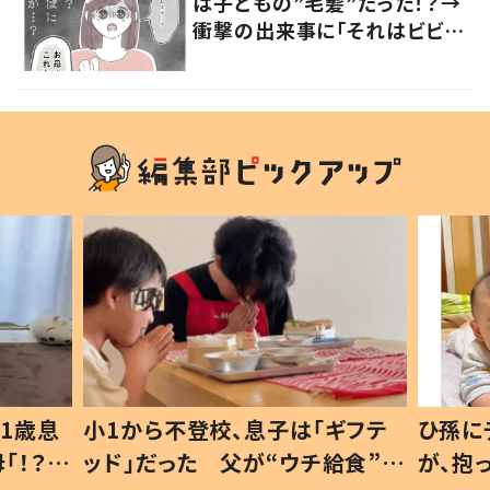
は子どもの”毛髪”だった！？→
衝撃の出来事に「それはビビ
る」「不安になる」の声
1歳息
小1から不登校、息子は「ギフテ
ひ孫に
「！？」
ッド」だった 父が“ウチ給食”を
が、抱