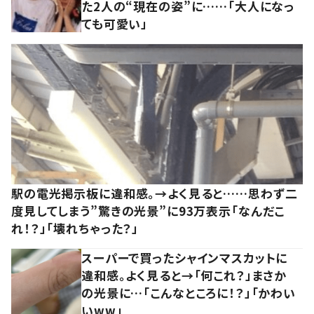
た2人の“現在の姿”に……「大人になっ
ても可愛い」
駅の電光掲示板に違和感。→よく見ると……思わず二
度見してしまう”驚きの光景”に93万表示「なんだこ
れ！？」「壊れちゃった？」
スーパーで買ったシャインマスカットに
違和感。よく見ると→「何これ？」まさか
の光景に…「こんなところに！？」「かわい
いww」