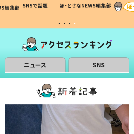
に「可愛
作り続ける理由とは #令和の親
「涙が
SNSで話題
ほ・とせなNEWS編集部
WS編集部
#令和の子
い」
ニュース
SNS