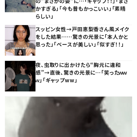
の”まさかの姿”に…「ギャップ！！」「まさ
かすぎる」「今も昔もかっこいい」「素晴
らしい」
スッピン女性→戸田恵梨香さん風メイク
をした結果……驚きの光景に「本人かと
思った」「ベースが美しい」「似すぎ！！」
夜、虫取りに出かけたら“胸元に違和
感”→直後、驚きの光景に…「笑ったｗｗ
ｗ」「ギャップww」