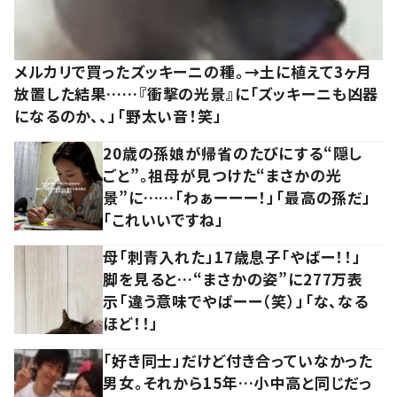
メルカリで買ったズッキーニの種。→土に植えて3ヶ月
放置した結果……『衝撃の光景』に「ズッキーニも凶器
になるのか、、」「野太い音！笑」
20歳の孫娘が帰省のたびにする“隠し
ごと”。祖母が見つけた“まさかの光
景”に……「わぁーーー！」「最高の孫だ」
「これいいですね」
母「刺青入れた」17歳息子「やばー！！」
脚を見ると…“まさかの姿”に277万表
示「違う意味でやばーー（笑）」「な、なる
ほど！！」
「好き同士」だけど付き合っていなかった
男女。それから15年…小中高と同じだっ