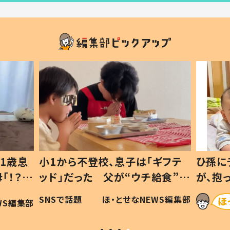
1歳息
小1から不登校、息子は「ギフテ
ひ孫に
「！？」
ッド」だった 父が“ウチ給食”を
が、抱
に「可愛
作り続ける理由とは #令和の親
「涙が
SNSで話題
ほ・とせなNEWS編集部
WS編集部
#令和の子
い」