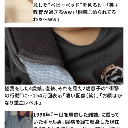
意した“ベビーベッド”を見ると…「英才
教育が過ぎるww」「闘魂こめられてる
わぁ～ww」
怪我をした4歳娘。直後、それを見た2歳息子の“衝撃
の行動”に…254万回表示「凄い配慮（笑）」「お顔はか
なり重症レベル」
1998年『一世を風靡した雑誌』に載って
いたギャル男。闘病を経て転身した現在