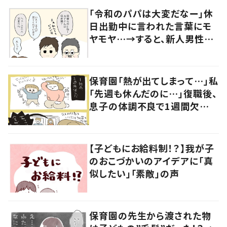
「令和のパパは大変だなー」休
日出勤中に言われた言葉にモ
ヤモヤ…→すると、新人男性社
員の言葉に「素敵」「みんながハ
ッピー」
保育園「熱が出てしまって…」私
「先週も休んだのに…」復職後、
息子の体調不良で1週間欠
勤！？→職場の人からの言葉に
涙
【子どもにお給料制！？】我が子
のおこづかいのアイデアに「真
似したい」「素敵」の声
保育園の先生から渡された物