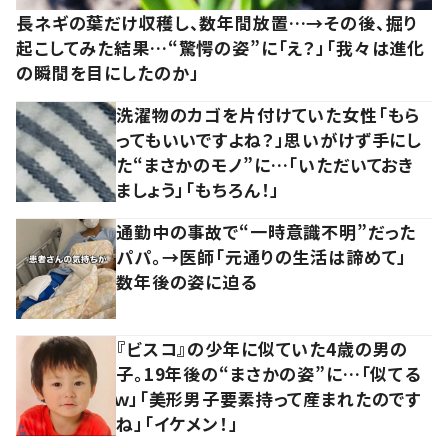
長ネギの葉だけ収穫し、数年間放置…→その後、掘り
起こしてみた結果…“驚愕の姿”に「え？」「我々は進化
の瞬間を目にしたのか」
洗濯物のカゴを片付けていた女性「もら
ってもいいですよね？」思いがけず手にし
た“まさかのモノ”に…「いただいておき
ましょう」「もちろん！」
通勤中の事故で“一時意識不明”だった
パパ。→医師「元通りの生活は諦めて」
数年後の姿に迫る
『ビスコ』の少年に似ていた4歳の男の
子。19年後の“まさかの姿”に…「似てる
ｗ」「美形男子要素持って産まれたのです
ね」「イケメン！」