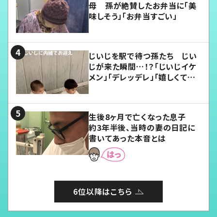
母 孫が絶賛したお弁当に「美
味しそう」「お弁当すごい」
じいじを駅で待つ孫たち じい
じが来た瞬間…！？「じいじイケ
メン」「デレッデレ」「嬉しくて可
愛くてたまらない」「幸せになれ
る」
生後8ヶ月で亡くなった息子
約3年半後、当時の妻の日記に
書いてあった本音とは
6位以降はこちら