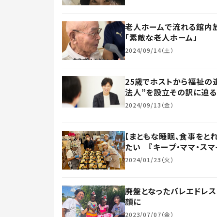
老人ホームで流れる館内放
「素敵な老人ホーム」
2024/09/14（土）
25歳でホストから福祉の
法人”を設立その訳に迫る
2024/09/13（金）
【まともな睡眠、食事をと
たい 『キープ・ママ・ス
2024/01/23（火）
廃盤となったバレエドレス
顔に
2023/07/07（金）