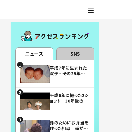
ニュース
SNS
平成7年に生まれた
双子…その29年後
の姿に「漫画みたい」
「素敵すぎる」
平成6年に撮った2シ
ョット 30年後の姿
に…「美男美女」「こ
んな夫婦になりた
い」
孫のためにお弁当を
作った祖母 孫が絶