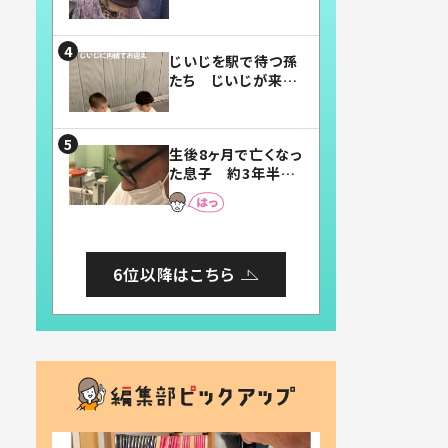
賛したお弁当に「美
味しそう」「お弁当す
ごい」
じいじを駅で待つ孫
たち じいじが来た
瞬間…！？「じいじイ
ケメン」「デレッデレ」
「嬉しくて可愛くてた
生後8ヶ月で亡くなっ
まらない」「幸せにな
た息子 約3年半
れる」
後、当時の妻の日記
に書いてあった本音
とは
6位以降はこちら