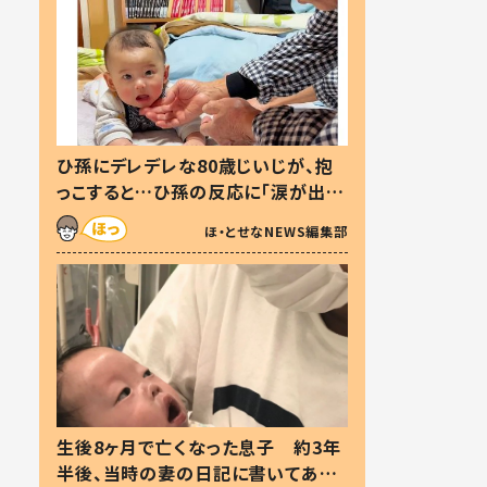
ひ孫にデレデレな80歳じいじが、抱
っこすると…ひ孫の反応に「涙が出ま
した」「可愛くて仕方ない」
ほ・とせなNEWS編集部
生後8ヶ月で亡くなった息子 約3年
半後、当時の妻の日記に書いてあっ