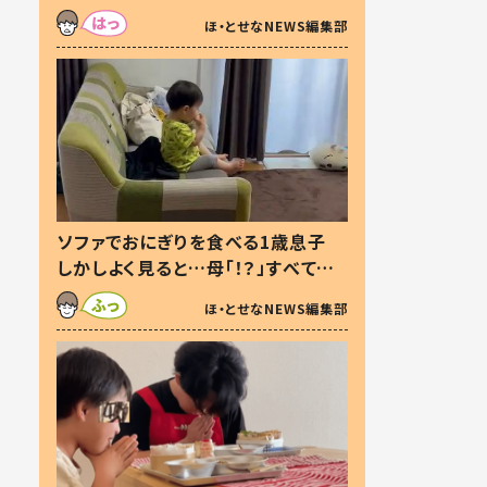
た本音とは
ほ・とせなNEWS編集部
ソファでおにぎりを食べる1歳息子
しかしよく見ると…母「！？」すべてを
察した母の投稿に「可愛いから許
ほ・とせなNEWS編集部
す！」「現行犯〜」