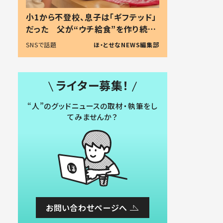
小1から不登校、息子は「ギフテッド」
だった 父が“ウチ給食”を作り続け
る理由とは #令和の親 #令和の子
SNSで話題
ほ・とせなNEWS編集部
ライター募集！
“人”のグッドニュースの取材・執筆をし
てみませんか？
お問い合わせページへ