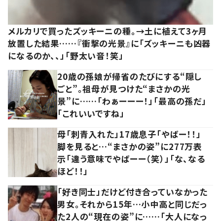
メルカリで買ったズッキーニの種。→土に植えて3ヶ月
放置した結果……『衝撃の光景』に「ズッキーニも凶器
になるのか、、」「野太い音！笑」
20歳の孫娘が帰省のたびにする“隠し
ごと”。祖母が見つけた“まさかの光
景”に……「わぁーーー！」「最高の孫だ」
「これいいですね」
母「刺青入れた」17歳息子「やばー！！」
脚を見ると…“まさかの姿”に277万表
示「違う意味でやばーー（笑）」「な、なる
ほど！！」
「好き同士」だけど付き合っていなかった
男女。それから15年…小中高と同じだっ
た2人の“現在の姿”に……「大人になっ