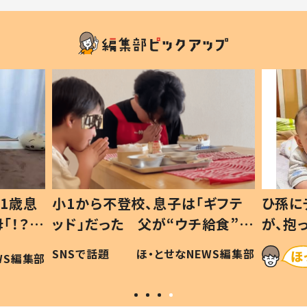
1歳息
小1から不登校、息子は「ギフテ
ひ孫に
「！？」
ッド」だった 父が“ウチ給食”を
が、抱
に「可愛
作り続ける理由とは #令和の親
「涙が
SNSで話題
ほ・とせなNEWS編集部
WS編集部
#令和の子
い」