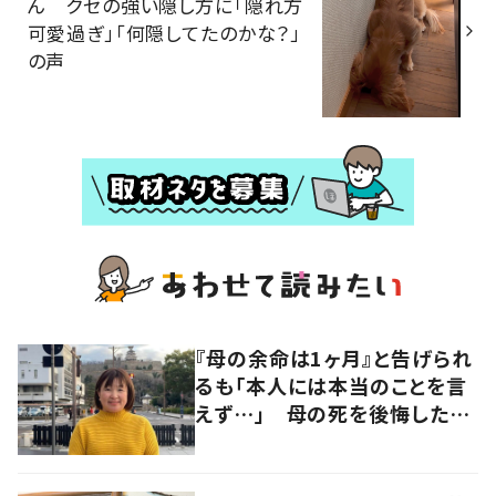
ん クセの強い隠し方に「隠れ方
可愛過ぎ」「何隠してたのかな？」
の声
『母の余命は1ヶ月』と告げられ
るも「本人には本当のことを言
えず…」 母の死を後悔した女
性が“今をより良く生きる”術を
発信