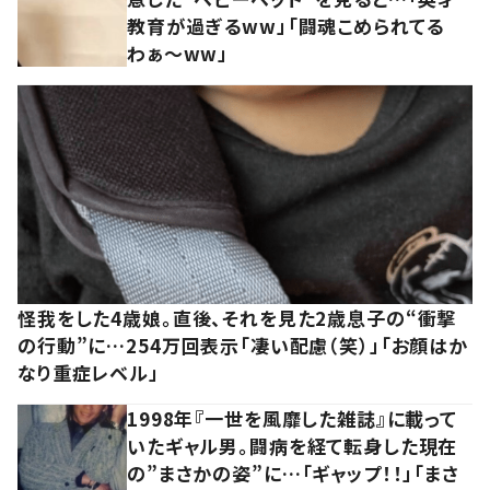
教育が過ぎるww」「闘魂こめられてる
わぁ～ww」
怪我をした4歳娘。直後、それを見た2歳息子の“衝撃
の行動”に…254万回表示「凄い配慮（笑）」「お顔はか
なり重症レベル」
1998年『一世を風靡した雑誌』に載って
いたギャル男。闘病を経て転身した現在
の”まさかの姿”に…「ギャップ！！」「まさ