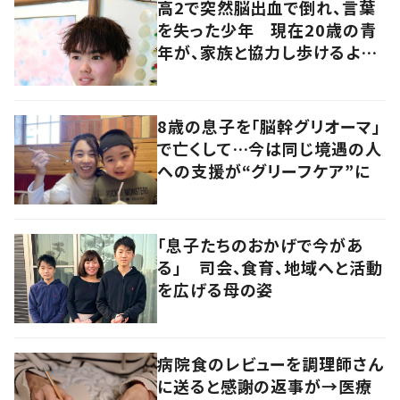
高2で突然脳出血で倒れ、言葉
を失った少年 現在20歳の青
年が、家族と協力し歩けるよう
になるまで
8歳の息子を「脳幹グリオーマ」
で亡くして…今は同じ境遇の人
への支援が“グリーフケア”に
「息子たちのおかげで今があ
る」 司会、食育、地域へと活動
を広げる母の姿
病院食のレビューを調理師さん
に送ると感謝の返事が→医療