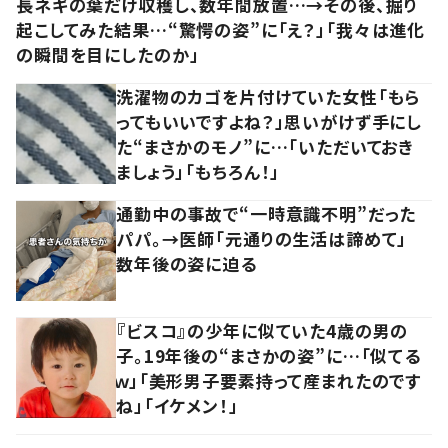
長ネギの葉だけ収穫し、数年間放置…→その後、掘り
起こしてみた結果…“驚愕の姿”に「え？」「我々は進化
の瞬間を目にしたのか」
洗濯物のカゴを片付けていた女性「もら
ってもいいですよね？」思いがけず手にし
た“まさかのモノ”に…「いただいておき
ましょう」「もちろん！」
通勤中の事故で“一時意識不明”だった
パパ。→医師「元通りの生活は諦めて」
数年後の姿に迫る
『ビスコ』の少年に似ていた4歳の男の
子。19年後の“まさかの姿”に…「似てる
ｗ」「美形男子要素持って産まれたのです
ね」「イケメン！」