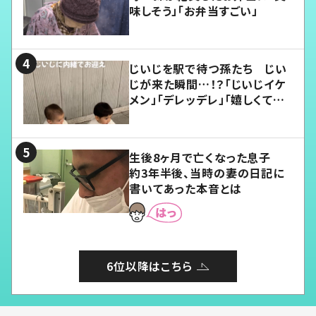
味しそう」「お弁当すごい」
じいじを駅で待つ孫たち じい
じが来た瞬間…！？「じいじイケ
メン」「デレッデレ」「嬉しくて可
愛くてたまらない」「幸せになれ
る」
生後8ヶ月で亡くなった息子
約3年半後、当時の妻の日記に
書いてあった本音とは
6位以降はこちら