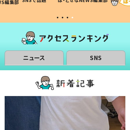
SNSで話題
ほ・とせなNEWS編集部
WS編集部
#令和の子
い」
ニュース
SNS