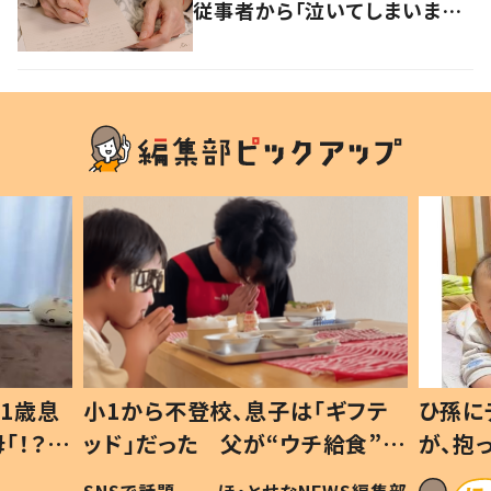
従事者から「泣いてしまいます」
「励みになります」の声
1歳息
小1から不登校、息子は「ギフテ
ひ孫に
「！？」
ッド」だった 父が“ウチ給食”を
が、抱
に「可愛
作り続ける理由とは #令和の親
「涙が