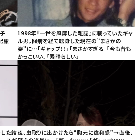
息子
1998年『一世を風靡した雑誌』に載っていたギャ
配慮
ル男。闘病を経て転身した現在の”まさかの
姿”に…「ギャップ！！」「まさかすぎる」「今も昔も
かっこいい」「素晴らしい」
をした結
夜、虫取りに出かけたら“胸元に違和感”→直後、