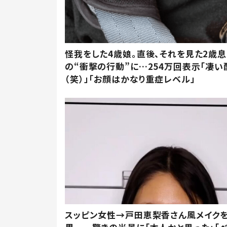
怪我をした4歳娘。直後、それを見た2歳
の“衝撃の行動”に…254万回表示「凄い
（笑）」「お顔はかなり重症レベル」
スッピン女性→戸田恵梨香さん風メイク