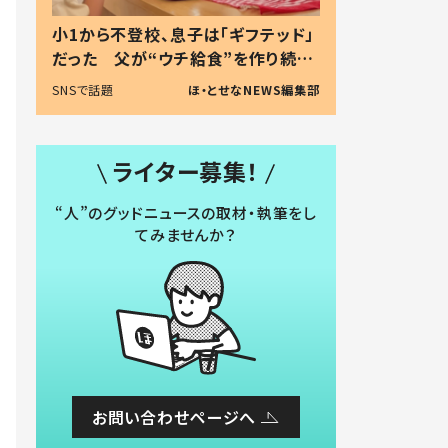
小1から不登校、息子は「ギフテッド」
だった 父が“ウチ給食”を作り続け
る理由とは #令和の親 #令和の子
SNSで話題
ほ・とせなNEWS編集部
ライター募集！
“人”のグッドニュースの取材・執筆をし
てみませんか？
お問い合わせページへ