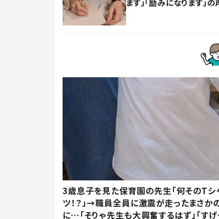
ます」「励みになります」の
3歳息子を見た保育園の先生「何そのTシ
ツ！？」→職員全員に激震が走ったまさか
に…「そりゃ先生も大興奮するはず」「すげ