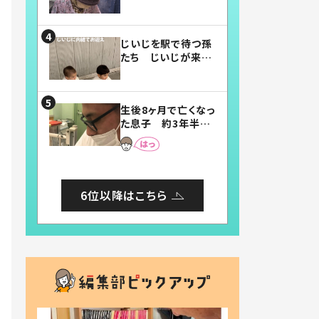
賛したお弁当に「美
味しそう」「お弁当す
ごい」
じいじを駅で待つ孫
たち じいじが来た
瞬間…！？「じいじイ
ケメン」「デレッデレ」
「嬉しくて可愛くてた
生後8ヶ月で亡くなっ
まらない」「幸せにな
た息子 約3年半
れる」
後、当時の妻の日記
に書いてあった本音
とは
6位以降はこちら