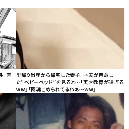
性。直
里帰り出産から帰宅した妻子。→夫が用意し
た“ベビーベッド”を見ると…「英才教育が過ぎる
ww」「闘魂こめられてるわぁ～ww」