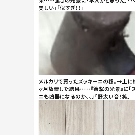
果……驚きの光景に「本人かと思った」「
美しい」「似すぎ！！」
メルカリで買ったズッキーニの種。→土に
ヶ月放置した結果……『衝撃の光景』に「
ニも凶器になるのか、、」「野太い音！笑」