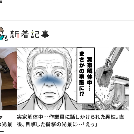
声
ャ
実家解体中…作業員に話しかけられた男性。直
の光景
後、目撃した衝撃の光景に…「えっ」
ー