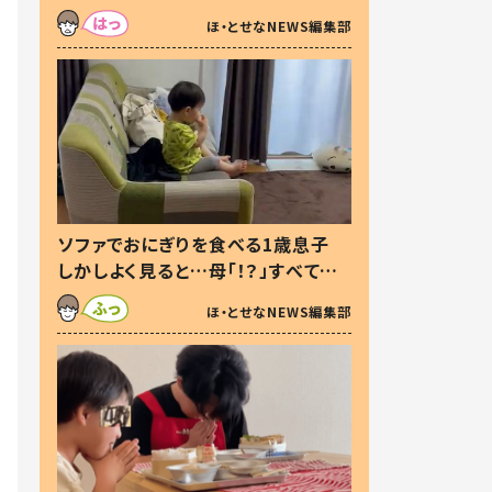
た本音とは
ほ・とせなNEWS編集部
ソファでおにぎりを食べる1歳息子
しかしよく見ると…母「！？」すべてを
察した母の投稿に「可愛いから許
ほ・とせなNEWS編集部
す！」「現行犯〜」