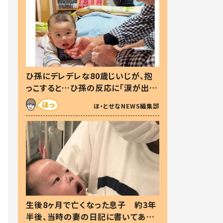
ひ孫にデレデレな80歳じいじが、抱
っこすると…ひ孫の反応に「涙が出ま
した」「可愛くて仕方ない」
ほ・とせなNEWS編集部
生後8ヶ月で亡くなった息子 約3年
半後、当時の妻の日記に書いてあっ