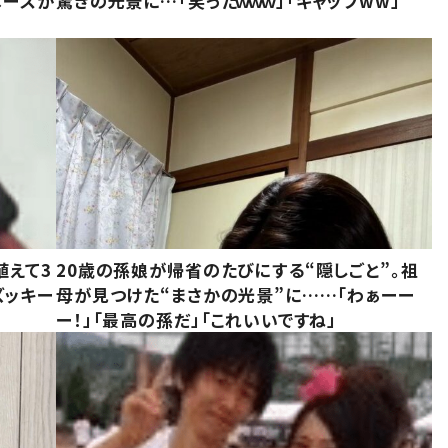
ベースが
驚きの光景に…「笑ったｗｗｗ」「ギャップww」
植えて3
20歳の孫娘が帰省のたびにする“隠しごと”。祖
ズッキー
母が見つけた“まさかの光景”に……「わぁーー
ー！」「最高の孫だ」「これいいですね」