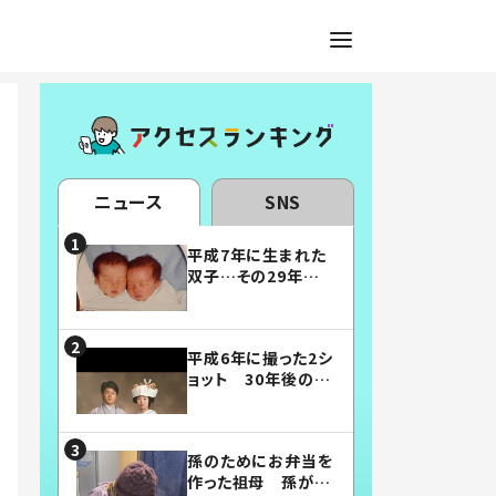
ニュース
SNS
平成7年に生まれた
双子…その29年後
の姿に「漫画みたい」
「素敵すぎる」
平成6年に撮った2シ
ョット 30年後の姿
に…「美男美女」「こ
んな夫婦になりた
い」
孫のためにお弁当を
作った祖母 孫が絶