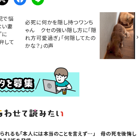
児で悩
必死に何かを隠し持つワンち
ない妻
ゃん クセの強い隠し方に「隠
”に
れ方可愛過ぎ」「何隠してたの
弁して
かな？」の声
げられるも「本人には本当のことを言えず…」 母の死を後悔し