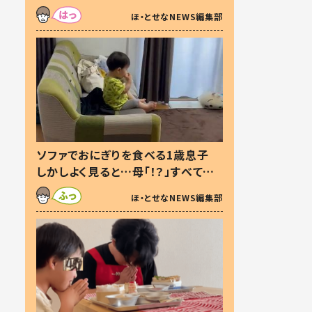
た本音とは
ほ・とせなNEWS編集部
ソファでおにぎりを食べる1歳息子
しかしよく見ると…母「！？」すべてを
察した母の投稿に「可愛いから許
ほ・とせなNEWS編集部
す！」「現行犯〜」