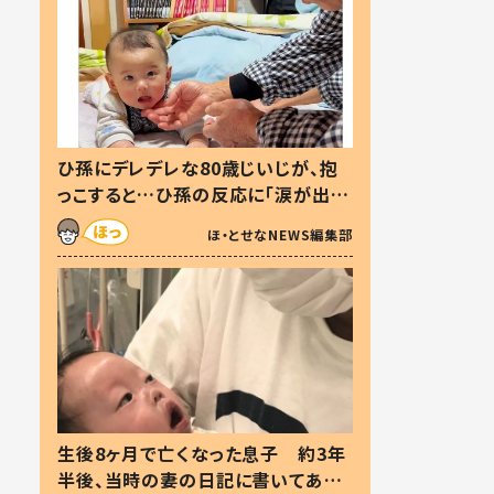
ひ孫にデレデレな80歳じいじが、抱
っこすると…ひ孫の反応に「涙が出ま
した」「可愛くて仕方ない」
ほ・とせなNEWS編集部
生後8ヶ月で亡くなった息子 約3年
半後、当時の妻の日記に書いてあっ