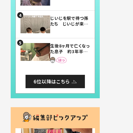
賛したお弁当に「美
味しそう」「お弁当す
ごい」
じいじを駅で待つ孫
たち じいじが来た
瞬間…！？「じいじイ
ケメン」「デレッデレ」
「嬉しくて可愛くてた
生後8ヶ月で亡くなっ
まらない」「幸せにな
た息子 約3年半
れる」
後、当時の妻の日記
に書いてあった本音
とは
6位以降はこちら