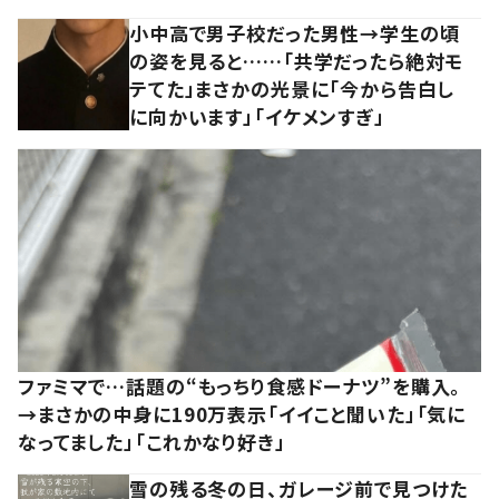
小中高で男子校だった男性→学生の頃
の姿を見ると……「共学だったら絶対モ
テてた」まさかの光景に「今から告白し
に向かいます」「イケメンすぎ」
ファミマで…話題の“もっちり食感ドーナツ”を購入。
→まさかの中身に190万表示「イイこと聞いた」「気に
なってました」「これかなり好き」
雪の残る冬の日、ガレージ前で見つけた