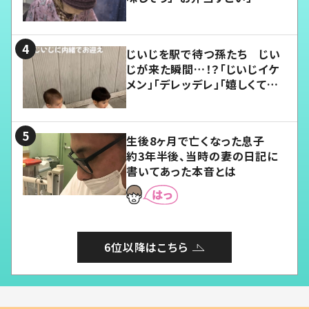
じいじを駅で待つ孫たち じい
じが来た瞬間…！？「じいじイケ
メン」「デレッデレ」「嬉しくて可
愛くてたまらない」「幸せになれ
る」
生後8ヶ月で亡くなった息子
約3年半後、当時の妻の日記に
書いてあった本音とは
6位以降はこちら