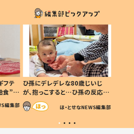
ギフテ
ひ孫にデレデレな80歳じいじ
給食”を
が、抱っこすると…ひ孫の反応に
和の親
「涙が出ました」「可愛くて仕方な
WS編集部
ほ・とせなNEWS編集部
い」