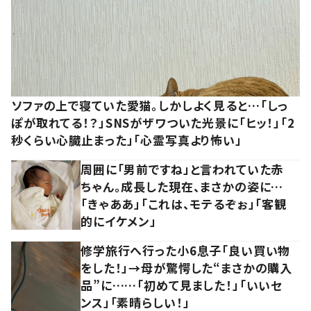
ソファの上で寝ていた愛猫。しかしよく見ると…「しっ
ぽが取れてる！？」SNSがザワついた光景に「ヒッ！」「2
秒くらい心臓止まった」「心霊写真より怖い」
周囲に「男前ですね」と言われていた赤
ちゃん。成長した現在、まさかの姿に…
「きゃああ」「これは、モテるぞぉ」「客観
的にイケメン」
修学旅行へ行った小6息子「良い買い物
をした！」→母が驚愕した“まさかの購入
品”に……「初めて見ました！」「いいセ
ンス」「素晴らしい！」