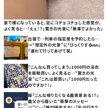
家で横になっていると、足にコチョコチョした感覚が。
よく見ると…「えぇ！？」驚きの光景に「無事でよかった」
出張で…列車の指定席を予約したら…
→“想定外の光景”に「びっくりするｗｗ」
「連れて行ってあげて笑」
「こんなん買ってしまう」1000円の浴衣
を衝動買い。よく見ると…“驚きの光
景”に「これは即買い」「1000円だった
のですか？！」
嫁「こんな帰りたくなる義実家ある！？」
義父から届いた“衝撃のメッセー
ジ”に…「絶対帰省する！」「私が行きた