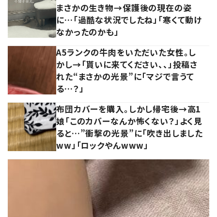
まさかの生き物→保護後の現在の姿
に…「過酷な状況でしたね」「寒くて動け
なかったのかも」
A5ランクの牛肉をいただいた女性。し
かし→「貰いに来てください、、」投稿さ
れた“まさかの光景”に「マジで言うて
る…？」
布団カバーを購入。しかし帰宅後→高1
娘「このカバーなんか怖くない？」よく見
ると…”衝撃の光景”に「吹き出しました
ww」「ロックやんwww」