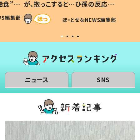
給食”を
が、抱っこすると…ひ孫の反応に
和の親
「涙が出ました」「可愛くて仕方な
WS編集部
ほ・とせなNEWS編集部
い」
ニュース
SNS