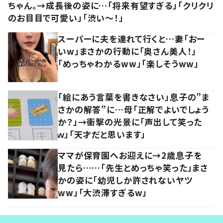
ちゃん。→成長後の姿に…「将来有望すぎる」「クリクリ
のお目目で可愛い」「渋い～！」
スーパーに夫を連れて行くと…妻「おー
いw」まさかの行動に「奥さん美人！」
「めっちゃわかるww」「楽しそうww」
「絵にあう言葉を書きなさい」息子の”ま
さかの解答”に…母「正解でよいでしょう
か？」→衝撃の光景に「声出して笑った
ｗ」「天才だと思います」
ママが保育園へお迎えに→2歳息子を
見たら……「先生とめっちゃ笑った」まさ
かの姿に「幼児しか許されないヤツ
ww」「大渋滞すぎるw」