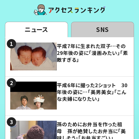
ニュース
SNS
平成7年に生まれた双子…その
29年後の姿に「漫画みたい」「素
敵すぎる」
平成6年に撮った2ショット 30
年後の姿に…「美男美女」「こん
な夫婦になりたい」
孫のためにお弁当を作った祖
母 孫が絶賛したお弁当に「美
味しそう」「お弁当すごい」