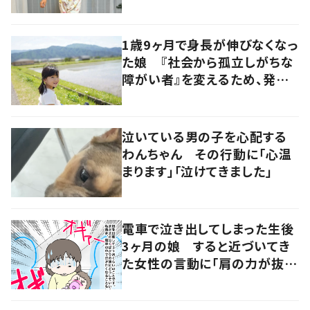
意見が寄せられる！
1歳9ヶ月で身長が伸びなくなっ
た娘 『社会から孤立しがちな
障がい者』を変えるため、発信
を続ける母と娘に迫る
泣いている男の子を心配する
わんちゃん その行動に「心温
まります」「泣けてきました」
電車で泣き出してしまった生後
3ヶ月の娘 すると近づいてき
た女性の言動に「肩の力が抜け
た気がしました」