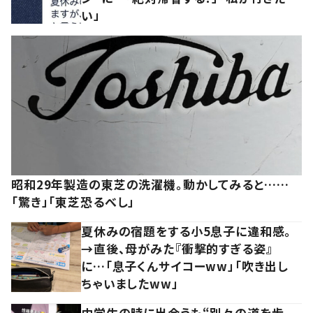
い」
昭和29年製造の東芝の洗濯機。動かしてみると……
「驚き」「東芝恐るべし」
夏休みの宿題をする小5息子に違和感。
→直後、母がみた『衝撃的すぎる姿』
に…「息子くんサイコーww」「吹き出し
ちゃいましたww」
中学生の時に出会うも“別々の道を歩