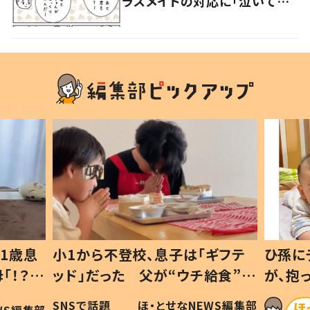
ラスメイトの対応に「泣いてし
まう」「優しい世界」
1歳息
小1から不登校、息子は「ギフテ
ひ孫に
「！？」
ッド」だった 父が“ウチ給食”を
が、抱
に「可愛
作り続ける理由とは #令和の親
「涙が
SNSで話題
ほ・とせなNEWS編集部
WS編集部