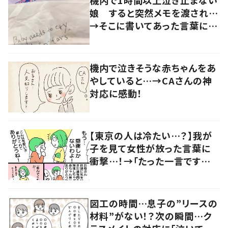
機内で1時間以上泣き止まない
娘 すると突然メモを渡され…
→そこに書いてあった言葉に
「心が救われる」「感動しまし
た」
機内で泣きそうな赤ちゃんをあ
やしていると…→CAさんの神
対応に感動！
【東京の人は冷たい…？】我が
子を見て女性が放った言葉に
衝撃…！→「たった一言ですが、
愛を感じました」
図工の時間…息子の”リースの
材料”がない！？次の瞬間…ク