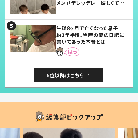
メン」「デレッデレ」「嬉しくて可
愛くてたまらない」「幸せになれ
る」
生後8ヶ月で亡くなった息子
約3年半後、当時の妻の日記に
書いてあった本音とは
6位以降はこちら