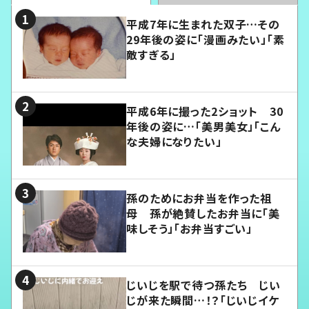
平成7年に生まれた双子…その
29年後の姿に「漫画みたい」「素
敵すぎる」
平成6年に撮った2ショット 30
年後の姿に…「美男美女」「こん
な夫婦になりたい」
孫のためにお弁当を作った祖
母 孫が絶賛したお弁当に「美
味しそう」「お弁当すごい」
じいじを駅で待つ孫たち じい
じが来た瞬間…！？「じいじイケ