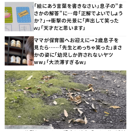
「絵にあう言葉を書きなさい」息子の”ま
さかの解答”に…母「正解でよいでしょう
か？」→衝撃の光景に「声出して笑った
ｗ」「天才だと思います」
ママが保育園へお迎えに→2歳息子を
見たら……「先生とめっちゃ笑った」まさ
かの姿に「幼児しか許されないヤツ
ww」「大渋滞すぎるw」