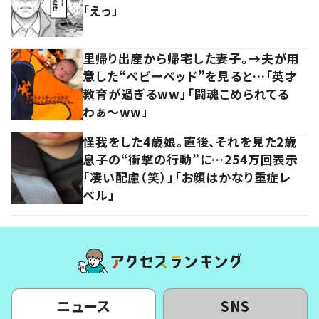
「えっ」
里帰り出産から帰宅した妻子。→夫が用
意した“ベビーベッド”を見ると…「英才
教育が過ぎるww」「闘魂こめられてる
わぁ～ww」
怪我をした4歳娘。直後、それを見た2歳
息子の“衝撃の行動”に…254万回表示
「凄い配慮（笑）」「お顔はかなり重症レ
ベル」
ニュース
SNS