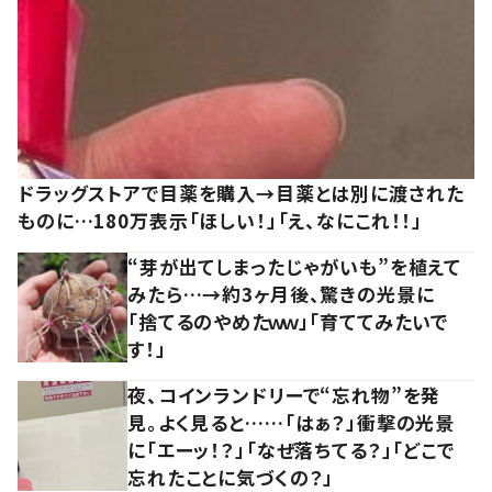
ドラッグストアで目薬を購入→目薬とは別に渡された
ものに…180万表示「ほしい！」「え、なにこれ！！」
“芽が出てしまったじゃがいも”を植えて
みたら…→約3ヶ月後、驚きの光景に
「捨てるのやめたｗｗ」「育ててみたいで
す！」
夜、コインランドリーで“忘れ物”を発
見。よく見ると……「はぁ？」衝撃の光景
に「エーッ！？」「なぜ落ちてる？」「どこで
忘れたことに気づくの？」