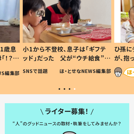
1歳息
小1から不登校、息子は「ギフテ
ひ孫に
「！？」
ッド」だった 父が“ウチ給食”を
が、抱
に「可愛
作り続ける理由とは #令和の親
「涙が
SNSで話題
ほ・とせなNEWS編集部
WS編集部
#令和の子
い」
ライター募集！
“人”のグッドニュースの取材・執筆をしてみませんか？