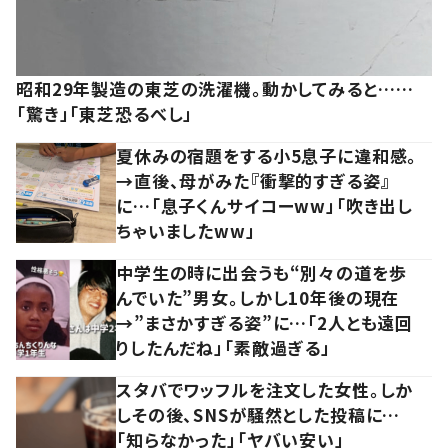
昭和29年製造の東芝の洗濯機。動かしてみると……
「驚き」「東芝恐るべし」
夏休みの宿題をする小5息子に違和感。
→直後、母がみた『衝撃的すぎる姿』
に…「息子くんサイコーww」「吹き出し
ちゃいましたww」
中学生の時に出会うも“別々の道を歩
んでいた”男女。しかし10年後の現在
→”まさかすぎる姿”に…「2人とも遠回
りしたんだね」「素敵過ぎる」
スタバでワッフルを注文した女性。しか
しその後、SNSが騒然とした投稿に…
「知らなかった」「ヤバい安い」