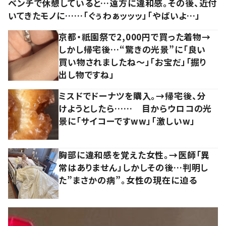
ベンチで休憩していると…遠方に違和感。その後、近付
いてきたモノに……「ぐぅわぁッッッ」「やばいよ…」
京都・祇園祭で2,000円で買った着物→
しかし帰宅後…“驚きの光景”に「良い
買い物されましたね～」「お宝だ」「掘り
出し物ですね」
ミスドでドーナツを購入。→帰宅後、分
けようとしたら…… 目からウロコの光
景に「サイコーですww」「激しいw」
胸部に違和感を覚えた女性。→医師「異
常はありません」しかしその後…判明し
た”まさかの病”。女性の現在に迫る