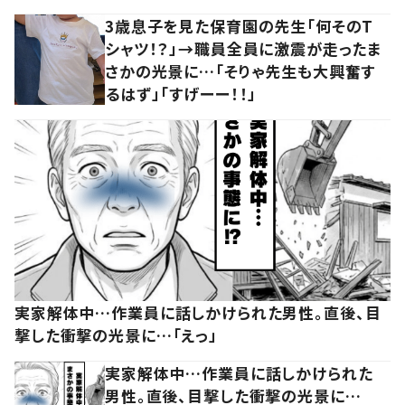
3歳息子を見た保育園の先生「何そのT
シャツ！？」→職員全員に激震が走ったま
さかの光景に…「そりゃ先生も大興奮す
るはず」「すげーー！！」
実家解体中…作業員に話しかけられた男性。直後、目
撃した衝撃の光景に…「えっ」
実家解体中…作業員に話しかけられた
男性。直後、目撃した衝撃の光景に…