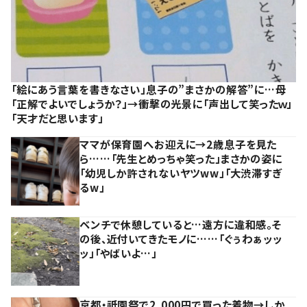
「絵にあう言葉を書きなさい」息子の”まさかの解答”に…母
「正解でよいでしょうか？」→衝撃の光景に「声出して笑ったｗ」
「天才だと思います」
ママが保育園へお迎えに→2歳息子を見た
ら……「先生とめっちゃ笑った」まさかの姿に
「幼児しか許されないヤツww」「大渋滞すぎ
るw」
ベンチで休憩していると…遠方に違和感。そ
の後、近付いてきたモノに……「ぐぅわぁッッ
ッ」「やばいよ…」
京都・祇園祭で2,000円で買った着物→しか