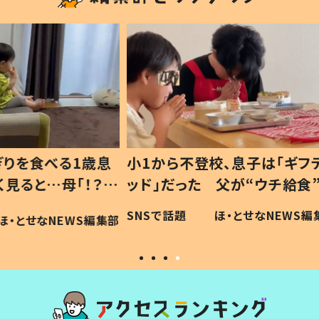
1歳息
小1から不登校、息子は「ギフテ
ひ孫に
「！？」
ッド」だった 父が“ウチ給食”を
が、抱
に「可愛
作り続ける理由とは #令和の親
「涙が
SNSで話題
ほ・とせなNEWS編集部
WS編集部
#令和の子
い」