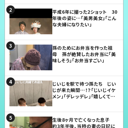
平成6年に撮った2ショット 30
年後の姿に…「美男美女」「こん
な夫婦になりたい」
孫のためにお弁当を作った祖
母 孫が絶賛したお弁当に「美
味しそう」「お弁当すごい」
じいじを駅で待つ孫たち じい
じが来た瞬間…！？「じいじイケ
メン」「デレッデレ」「嬉しくて可
愛くてたまらない」「幸せになれ
る」
生後8ヶ月で亡くなった息子
約3年半後、当時の妻の日記に