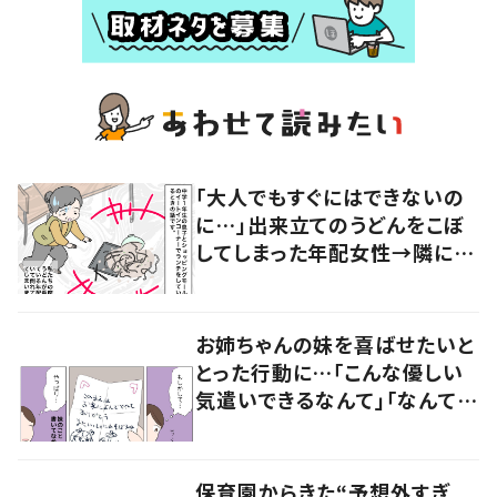
「大人でもすぐにはできないの
に…」出来立てのうどんをこぼ
してしまった年配女性→隣にい
た息子の咄嗟の行動に父が驚
いた！
お姉ちゃんの妹を喜ばせたいと
とった行動に…「こんな優しい
気遣いできるなんて」「なんて優
しい世界」の声
保育園からきた“予想外すぎ