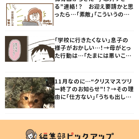
る”連絡！？ お迎え要請かと思
ったら…「素敵」「こういうの嬉
しい」
「学校に行きたくない」息子の
様子がおかしい…！→母がとっ
た行動は…「たまには悪いこと
をしよう！」
11月なのに…“クリスマスツリ
ー終了のお知らせ”！？→その理
由に「仕方ない」「うちも出して
ません」の声