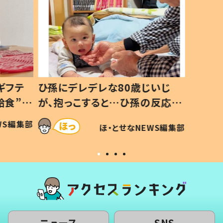
いじ
生後8ヶ月で亡くなった息子 約
ソファ
の反応に
3年半後、当時の妻の日記に書い
子 し
て仕方な
てあった本音とは
すべて
WS編集部
ほ・とせなNEWS編集部
いから
ニュース
SNS