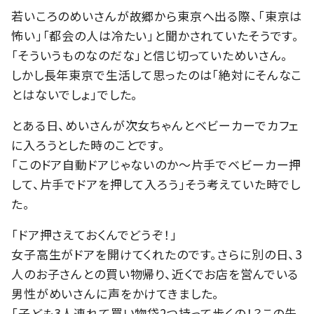
若いころのめいさんが故郷から東京へ出る際、「東京は
怖い」「都会の人は冷たい」と聞かされていたそうです。
「そういうものなのだな」と信じ切っていためいさん。
しかし長年東京で生活して思ったのは「絶対にそんなこ
とはないでしょ」でした。
とある日、めいさんが次女ちゃんとベビーカーでカフェ
に入ろうとした時のことです。
「このドア自動ドアじゃないのか～片手でベビーカー押
して、片手でドアを押して入ろう」そう考えていた時でし
た。
「ドア押さえておくんでどうぞ！」
女子高生がドアを開けてくれたのです。さらに別の日、3
人のお子さんとの買い物帰り、近くでお店を営んでいる
男性がめいさんに声をかけてきました。
「子ども3人連れて買い物袋2つ持って歩くの！？この先