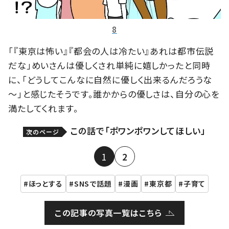
8
「『東京は怖い』『都会の人は冷たい』あれは都市伝説
だな」めいさんは優しくされ単純に嬉しかったと同時
に、「どうしてこんなに自然に優しく出来るんだろうな
～」と感じたそうです。誰かからの優しさは、自分の心を
満たしてくれます。
この話で「ポワンポワンしてほしい」
次のページ
1
2
ほっとする
SNSで話題
漫画
東京都
子育て
この記事の写真一覧はこちら