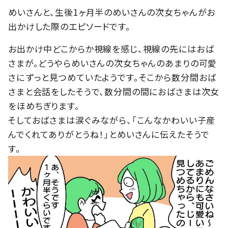
めいさんと、生後1ヶ月半のめいさんの次女ちゃんがお
出かけした際のエピソードです。
お出かけ中どこからか視線を感じ、視線の先にはおば
さまが。どうやらめいさんの次女ちゃんのあまりの可愛
さにずっと見つめていたようです。そこから数分間おば
さまと会話をしたそうで、数分間の間におばさまは次女
をほめちぎります。
そしておばさまは涙ぐみながら、「こんなかわいい子産
んでくれてありがとうね！」とめいさんに伝えたそうで
す。