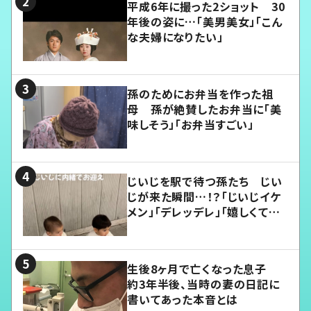
平成6年に撮った2ショット 30
年後の姿に…「美男美女」「こん
な夫婦になりたい」
孫のためにお弁当を作った祖
母 孫が絶賛したお弁当に「美
味しそう」「お弁当すごい」
じいじを駅で待つ孫たち じい
じが来た瞬間…！？「じいじイケ
メン」「デレッデレ」「嬉しくて可
愛くてたまらない」「幸せになれ
る」
生後8ヶ月で亡くなった息子
約3年半後、当時の妻の日記に
書いてあった本音とは