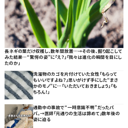
長ネギの葉だけ収穫し、数年間放置…→その後、掘り起こして
みた結果…“驚愕の姿”に「え？」「我々は進化の瞬間を目にし
たのか」
洗濯物のカゴを片付けていた女性「もらって
もいいですよね？」思いがけず手にした“まさ
かのモノ”に…「いただいておきましょう」「も
ちろん！」
通勤中の事故で“一時意識不明”だったパ
パ。→医師「元通りの生活は諦めて」数年後の
姿に迫る